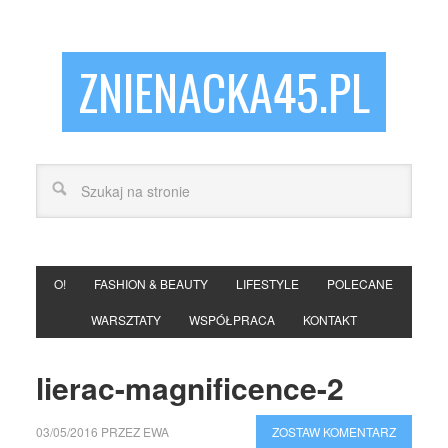
ZNIENACKA45.PL
O!
FASHION & BEAUTY
LIFESTYLE
POLECANE
WARSZTATY
WSPÓŁPRACA
KONTAKT
lierac-magnificence-2
03/05/2016
PRZEZ
EWA
ZOSTAW KOMENTARZ