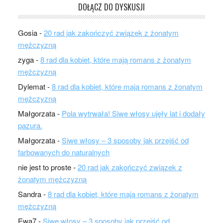
DOŁĄCZ DO DYSKUSJI
Gosia
-
20 rad jak zakończyć związek z żonatym
mężczyzną
zyga
-
8 rad dla kobiet, które mają romans z żonatym
mężczyzną
Dylemat
-
8 rad dla kobiet, które mają romans z żonatym
mężczyzną
Małgorzata
-
Pola wytrwała! Siwe włosy ujęły lat i dodały
pazura.
Małgorzata
-
Siwe włosy – 3 sposoby jak przejść od
farbowanych do naturalnych
nie jest to proste
-
20 rad jak zakończyć związek z
żonatym mężczyzną
Sandra
-
8 rad dla kobiet, które mają romans z żonatym
mężczyzną
Ewa7
-
Siwe włosy – 3 sposoby jak przejść od