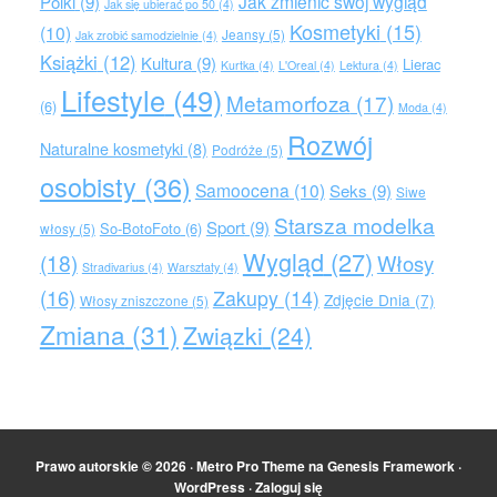
Jak zmienić swój wygląd
Polki
(9)
Jak się ubierać po 50
(4)
Kosmetyki
(15)
(10)
Jeansy
(5)
Jak zrobić samodzielnie
(4)
Książki
(12)
Kultura
(9)
Lierac
Kurtka
(4)
L'Oreal
(4)
Lektura
(4)
Lifestyle
(49)
Metamorfoza
(17)
(6)
Moda
(4)
Rozwój
Naturalne kosmetyki
(8)
Podróże
(5)
osobisty
(36)
Samoocena
(10)
Seks
(9)
Siwe
Starsza modelka
Sport
(9)
So-BotoFoto
(6)
włosy
(5)
Wygląd
(27)
(18)
Włosy
Stradivarius
(4)
Warsztaty
(4)
(16)
Zakupy
(14)
Zdjęcie Dnia
(7)
Włosy zniszczone
(5)
Zmiana
(31)
Związki
(24)
Prawo autorskie © 2026 ·
Metro Pro Theme
na
Genesis Framework
·
WordPress
·
Zaloguj się