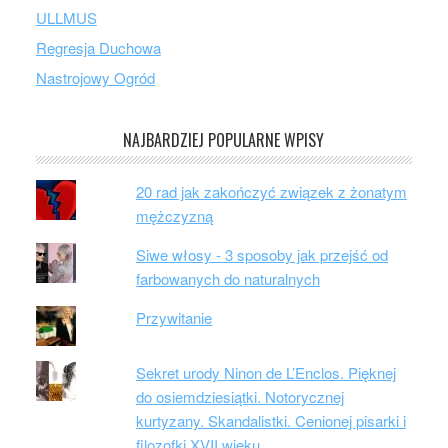
ULLMUS
Regresja Duchowa
Nastrojowy Ogród
NAJBARDZIEJ POPULARNE WPISY
20 rad jak zakończyć związek z żonatym
mężczyzną
Siwe włosy - 3 sposoby jak przejść od
farbowanych do naturalnych
Przywitanie
Sekret urody Ninon de L’Enclos. Pięknej
do osiemdziesiątki. Notorycznej
kurtyzany. Skandalistki. Cenionej pisarki i
filozofki XVII wieku.