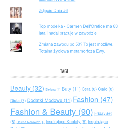
Zdjęcie Dnia #6
Top modelka - Carmen Dell'Orefice ma 83
lata i nadal pracuje w zawodzie
Zmiana zawodu po 50? To jest możliwe.
Totalna życiowa metamorfoza Ewy.
TAGI
Beauty
(32)
Buty
(11)
Cera
(8)
Ciało
(8)
Bielizna
(4)
Fashion
(47)
Dodatki Modowe
(11)
Dieta
(7)
Fashion & Beauty
(90)
FridaySet
Inspirujące
(8)
Inspirujące Kobiety
(8)
Helena Norowicz
(4)