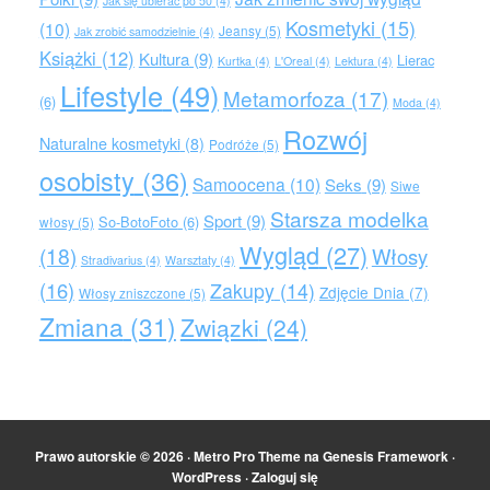
Jak się ubierać po 50
(4)
Kosmetyki
(15)
(10)
Jeansy
(5)
Jak zrobić samodzielnie
(4)
Książki
(12)
Kultura
(9)
Lierac
Kurtka
(4)
L'Oreal
(4)
Lektura
(4)
Lifestyle
(49)
Metamorfoza
(17)
(6)
Moda
(4)
Rozwój
Naturalne kosmetyki
(8)
Podróże
(5)
osobisty
(36)
Samoocena
(10)
Seks
(9)
Siwe
Starsza modelka
Sport
(9)
So-BotoFoto
(6)
włosy
(5)
Wygląd
(27)
(18)
Włosy
Stradivarius
(4)
Warsztaty
(4)
(16)
Zakupy
(14)
Zdjęcie Dnia
(7)
Włosy zniszczone
(5)
Zmiana
(31)
Związki
(24)
Prawo autorskie © 2026 ·
Metro Pro Theme
na
Genesis Framework
·
WordPress
·
Zaloguj się