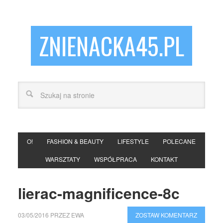
ZNIENACKA45.PL
O!
FASHION & BEAUTY
LIFESTYLE
POLECANE
WARSZTATY
WSPÓŁPRACA
KONTAKT
lierac-magnificence-8c
03/05/2016
PRZEZ
EWA
ZOSTAW KOMENTARZ