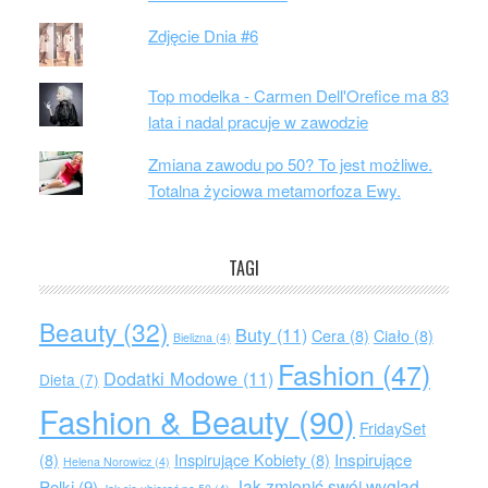
Zdjęcie Dnia #6
Top modelka - Carmen Dell'Orefice ma 83
lata i nadal pracuje w zawodzie
Zmiana zawodu po 50? To jest możliwe.
Totalna życiowa metamorfoza Ewy.
TAGI
Beauty
(32)
Buty
(11)
Cera
(8)
Ciało
(8)
Bielizna
(4)
Fashion
(47)
Dodatki Modowe
(11)
Dieta
(7)
Fashion & Beauty
(90)
FridaySet
Inspirujące
(8)
Inspirujące Kobiety
(8)
Helena Norowicz
(4)
Jak zmienić swój wygląd
Polki
(9)