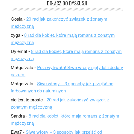
DOŁĄCZ DO DYSKUSJI
Gosia
-
20 rad jak zakończyć związek z żonatym
mężczyzną
zyga
-
8 rad dla kobiet, które mają romans z żonatym
mężczyzną
Dylemat
-
8 rad dla kobiet, które mają romans z żonatym
mężczyzną
Małgorzata
-
Pola wytrwała! Siwe włosy ujęły lat i dodały
pazura.
Małgorzata
-
Siwe włosy – 3 sposoby jak przejść od
farbowanych do naturalnych
nie jest to proste
-
20 rad jak zakończyć związek z
żonatym mężczyzną
Sandra
-
8 rad dla kobiet, które mają romans z żonatym
mężczyzną
Ewa7
-
Siwe włosy – 3 sposoby jak przejść od