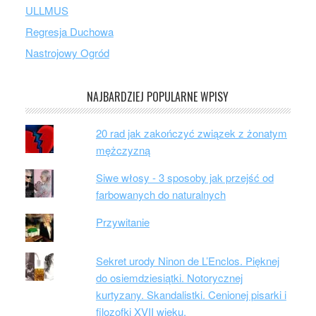
ULLMUS
Regresja Duchowa
Nastrojowy Ogród
NAJBARDZIEJ POPULARNE WPISY
20 rad jak zakończyć związek z żonatym
mężczyzną
Siwe włosy - 3 sposoby jak przejść od
farbowanych do naturalnych
Przywitanie
Sekret urody Ninon de L’Enclos. Pięknej
do osiemdziesiątki. Notorycznej
kurtyzany. Skandalistki. Cenionej pisarki i
filozofki XVII wieku.