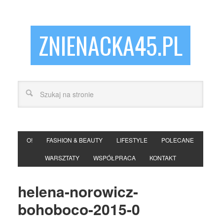
ZNIENACKA45.PL
O!
FASHION & BEAUTY
LIFESTYLE
POLECANE
WARSZTATY
WSPÓŁPRACA
KONTAKT
helena-norowicz-
bohoboco-2015-0