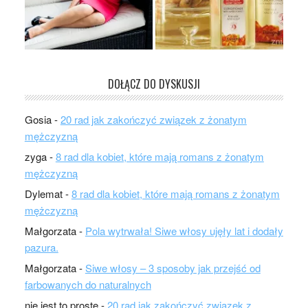
DOŁĄCZ DO DYSKUSJI
Gosia
-
20 rad jak zakończyć związek z żonatym
mężczyzną
zyga
-
8 rad dla kobiet, które mają romans z żonatym
mężczyzną
Dylemat
-
8 rad dla kobiet, które mają romans z żonatym
mężczyzną
Małgorzata
-
Pola wytrwała! Siwe włosy ujęły lat i dodały
pazura.
Małgorzata
-
Siwe włosy – 3 sposoby jak przejść od
farbowanych do naturalnych
nie jest to proste
-
20 rad jak zakończyć związek z