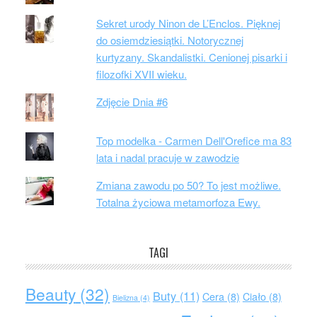
Sekret urody Ninon de L’Enclos. Pięknej
do osiemdziesiątki. Notorycznej
kurtyzany. Skandalistki. Cenionej pisarki i
filozofki XVII wieku.
Zdjęcie Dnia #6
Top modelka - Carmen Dell'Orefice ma 83
lata i nadal pracuje w zawodzie
Zmiana zawodu po 50? To jest możliwe.
Totalna życiowa metamorfoza Ewy.
TAGI
Beauty
(32)
Buty
(11)
Cera
(8)
Ciało
(8)
Bielizna
(4)