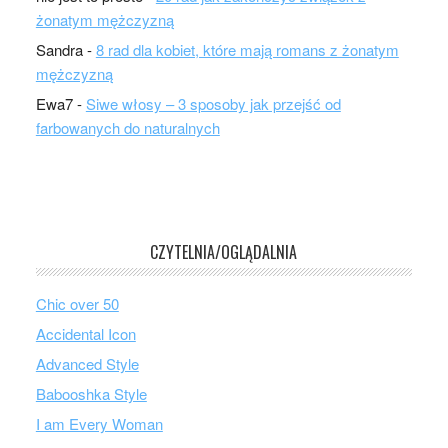
żonatym mężczyzną
Sandra
-
8 rad dla kobiet, które mają romans z żonatym
mężczyzną
Ewa7
-
Siwe włosy – 3 sposoby jak przejść od
farbowanych do naturalnych
CZYTELNIA/OGLĄDALNIA
Chic over 50
Accidental Icon
Advanced Style
Babooshka Style
I am Every Woman