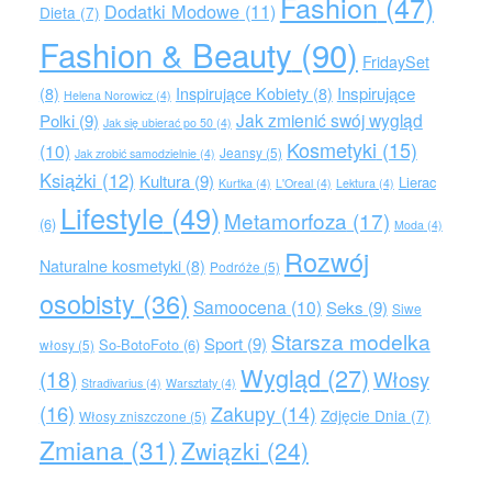
Fashion
(47)
Dodatki Modowe
(11)
Dieta
(7)
Fashion & Beauty
(90)
FridaySet
Inspirujące
(8)
Inspirujące Kobiety
(8)
Helena Norowicz
(4)
Jak zmienić swój wygląd
Polki
(9)
Jak się ubierać po 50
(4)
Kosmetyki
(15)
(10)
Jeansy
(5)
Jak zrobić samodzielnie
(4)
Książki
(12)
Kultura
(9)
Lierac
Kurtka
(4)
L'Oreal
(4)
Lektura
(4)
Lifestyle
(49)
Metamorfoza
(17)
(6)
Moda
(4)
Rozwój
Naturalne kosmetyki
(8)
Podróże
(5)
osobisty
(36)
Samoocena
(10)
Seks
(9)
Siwe
Starsza modelka
Sport
(9)
So-BotoFoto
(6)
włosy
(5)
Wygląd
(27)
(18)
Włosy
Stradivarius
(4)
Warsztaty
(4)
(16)
Zakupy
(14)
Zdjęcie Dnia
(7)
Włosy zniszczone
(5)
Zmiana
(31)
Związki
(24)