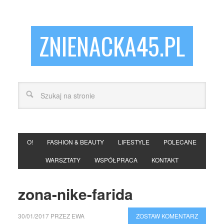
ZNIENACKA45.PL
O!
FASHION & BEAUTY
LIFESTYLE
POLECANE
WARSZTATY
WSPÓŁPRACA
KONTAKT
zona-nike-farida
30/01/2017
PRZEZ
EWA
ZOSTAW KOMENTARZ