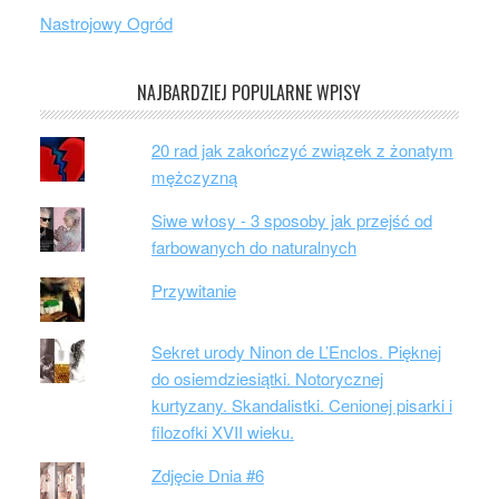
Nastrojowy Ogród
NAJBARDZIEJ POPULARNE WPISY
20 rad jak zakończyć związek z żonatym
mężczyzną
Siwe włosy - 3 sposoby jak przejść od
farbowanych do naturalnych
Przywitanie
Sekret urody Ninon de L’Enclos. Pięknej
do osiemdziesiątki. Notorycznej
kurtyzany. Skandalistki. Cenionej pisarki i
filozofki XVII wieku.
Zdjęcie Dnia #6