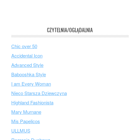
CZYTELNIA/OGLĄDALNIA
Chic over 50
Accidental Icon
Advanced Style
Babooshka Style
I am Every Woman
Nieco Starsza Dziewczyna
Highland Fashionista
Mary Murnane
Mis Papelicos
ULLMUS
Regresja Duchowa