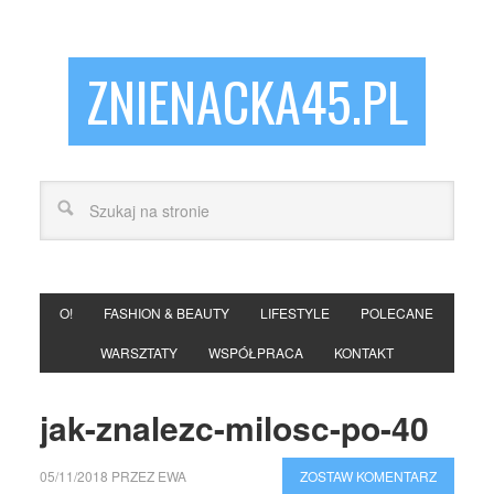
ZNIENACKA45.PL
O!
FASHION & BEAUTY
LIFESTYLE
POLECANE
WARSZTATY
WSPÓŁPRACA
KONTAKT
jak-znalezc-milosc-po-40
05/11/2018
PRZEZ
EWA
ZOSTAW KOMENTARZ