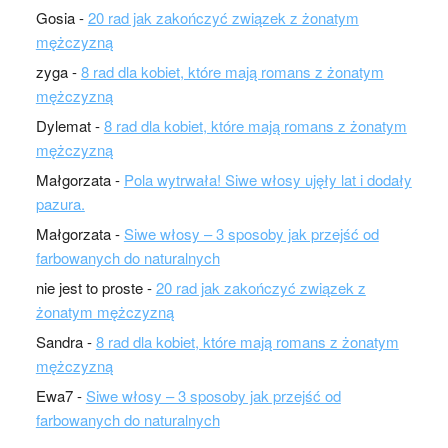
Gosia
-
20 rad jak zakończyć związek z żonatym
mężczyzną
zyga
-
8 rad dla kobiet, które mają romans z żonatym
mężczyzną
Dylemat
-
8 rad dla kobiet, które mają romans z żonatym
mężczyzną
Małgorzata
-
Pola wytrwała! Siwe włosy ujęły lat i dodały
pazura.
Małgorzata
-
Siwe włosy – 3 sposoby jak przejść od
farbowanych do naturalnych
nie jest to proste
-
20 rad jak zakończyć związek z
żonatym mężczyzną
Sandra
-
8 rad dla kobiet, które mają romans z żonatym
mężczyzną
Ewa7
-
Siwe włosy – 3 sposoby jak przejść od
farbowanych do naturalnych