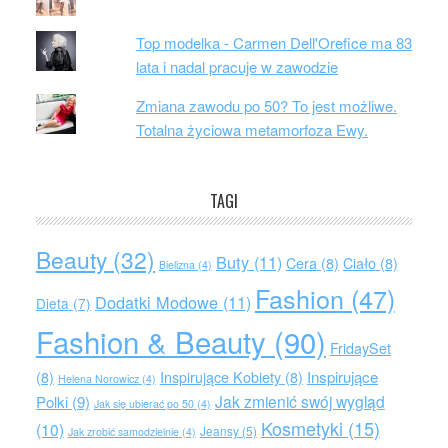
Top modelka - Carmen Dell'Orefice ma 83
lata i nadal pracuje w zawodzie
Zmiana zawodu po 50? To jest możliwe.
Totalna życiowa metamorfoza Ewy.
TAGI
Beauty
(32)
Buty
(11)
Cera
(8)
Ciało
(8)
Bielizna
(4)
Fashion
(47)
Dodatki Modowe
(11)
Dieta
(7)
Fashion & Beauty
(90)
FridaySet
Inspirujące
(8)
Inspirujące Kobiety
(8)
Helena Norowicz
(4)
Jak zmienić swój wygląd
Polki
(9)
Jak się ubierać po 50
(4)
Kosmetyki
(15)
(10)
Jeansy
(5)
Jak zrobić samodzielnie
(4)