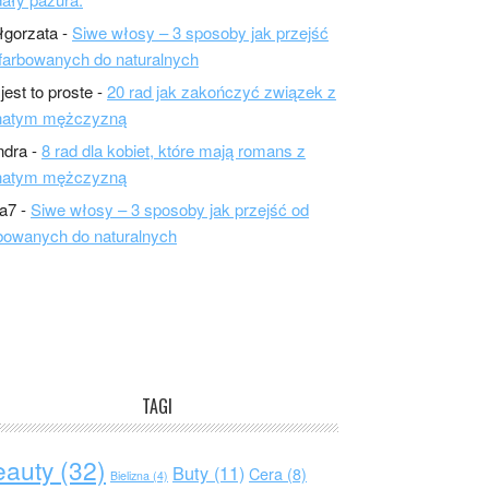
łgorzata
-
Siwe włosy – 3 sposoby jak przejść
farbowanych do naturalnych
 jest to proste
-
20 rad jak zakończyć związek z
natym mężczyzną
ndra
-
8 rad dla kobiet, które mają romans z
natym mężczyzną
a7
-
Siwe włosy – 3 sposoby jak przejść od
bowanych do naturalnych
TAGI
eauty
(32)
Buty
(11)
Cera
(8)
Bielizna
(4)