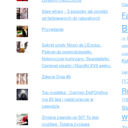
Cia
Siwe włosy - 3 sposoby jak przejść
F
od farbowanych do naturalnych
B
Przywitanie
(4)
Sekret urody Ninon de L’Enclos.
ubie
Pięknej do osiemdziesiątki.
zrob
Notorycznej kurtyzany. Skandalistki.
Ks
Cenionej pisarki i filozofki XVII wieku.
Lie
Zdjęcie Dnia #6
(1
R
Top modelka - Carmen Dell'Orefice
ma 83 lata i nadal pracuje w
(10
zawodzie
St
W
Zmiana zawodu po 50? To jest
możliwe. Totalna życiowa
Za