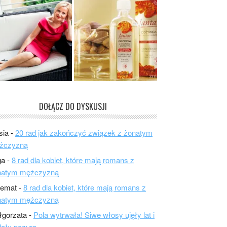
DOŁĄCZ DO DYSKUSJI
sia
-
20 rad jak zakończyć związek z żonatym
żczyzną
ga
-
8 rad dla kobiet, które mają romans z
natym mężczyzną
lemat
-
8 rad dla kobiet, które mają romans z
natym mężczyzną
łgorzata
-
Pola wytrwała! Siwe włosy ujęły lat i
ały pazura.