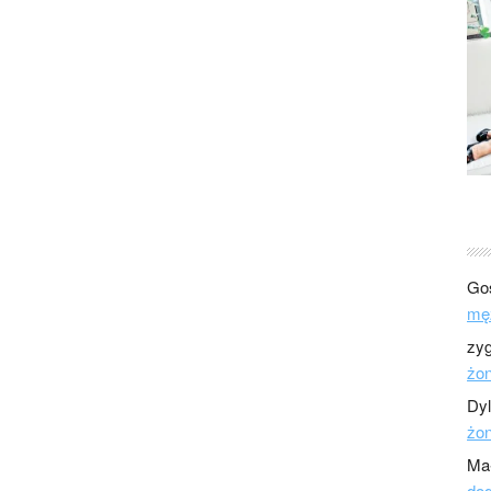
Go
mę
zy
żo
Dy
żo
Ma
dod