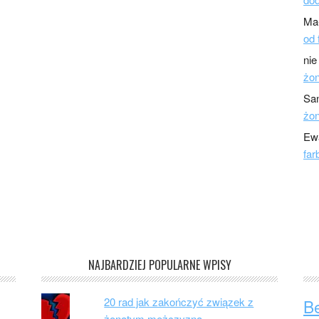
Ma
od 
nie
żo
Sa
żo
Ew
far
NAJBARDZIEJ POPULARNE WPISY
20 rad jak zakończyć związek z
B
żonatym mężczyzną