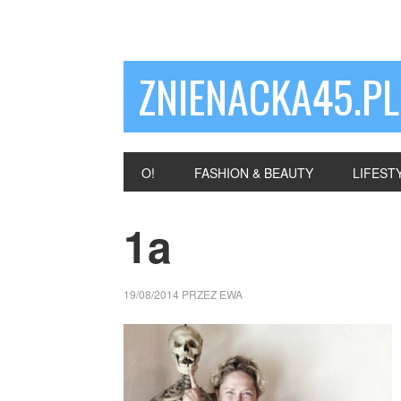
ZNIENACKA45.PL
O!
FASHION & BEAUTY
LIFEST
1a
19/08/2014
PRZEZ
EWA