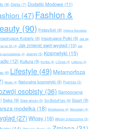
Dodatki Modowe
(11)
ło
(8)
Dieta
(7)
Fashion &
ashion
(47)
eauty
(90)
FridaySet
(8)
Helena Norowicz
Inspirujące Polki
(9)
Inspirujące Kobiety
(8)
Jak się
Jak zmienić swój wygląd
(10)
rać po 50
(4)
Jak
Kosmetyki
(15)
Jeansy
(5)
ić samodzielnie
(4)
iążki
(12)
Kultura
(9)
Kurtka
(4)
L'Oreal
(4)
Lektura
(4)
Lifestyle
(49)
Metamorfoza
rac
(6)
7)
Naturalne kosmetyki
(8)
Podróże
(5)
Moda
(4)
ozwój osobisty
(36)
Samoocena
)
Seks
(9)
Sport
(9)
So-BotoFoto
(6)
Siwe włosy
(5)
arsza modelka
(18)
Stradivarius
(4)
Warsztaty
(4)
ygląd
(27)
Włosy
(16)
Włosy zniszczone
(5)
Zmiana
(31)
kupy
(14)