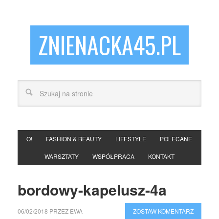
ZNIENACKA45.PL
O!
FASHION & BEAUTY
LIFESTYLE
POLECANE
WARSZTATY
WSPÓŁPRACA
KONTAKT
bordowy-kapelusz-4a
06/02/2018
PRZEZ
EWA
ZOSTAW KOMENTARZ