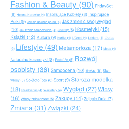
Fashion & Beauty
(90)
FridaySet
Inspirujące
(8)
Inspirujące Kobiety
(8)
Helena Norowicz
(4)
Jak zmienić swój wygląd
Polki
(9)
Jak się ubierać po 50
(4)
Kosmetyki
(15)
(10)
Jeansy
(5)
Jak zrobić samodzielnie
(4)
Książki
(12)
Kultura
(9)
Lierac
Kurtka
(4)
L'Oreal
(4)
Lektura
(4)
Lifestyle
(49)
Metamorfoza
(17)
(6)
Moda
(4)
Rozwój
Naturalne kosmetyki
(8)
Podróże
(5)
osobisty
(36)
Samoocena
(10)
Seks
(9)
Siwe
Starsza modelka
Sport
(9)
So-BotoFoto
(6)
włosy
(5)
Wygląd
(27)
(18)
Włosy
Stradivarius
(4)
Warsztaty
(4)
(16)
Zakupy
(14)
Zdjęcie Dnia
(7)
Włosy zniszczone
(5)
Zmiana
(31)
Związki
(24)