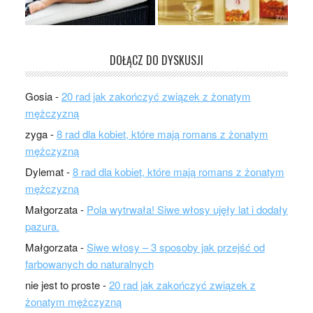
DOŁĄCZ DO DYSKUSJI
Gosia
-
20 rad jak zakończyć związek z żonatym
mężczyzną
zyga
-
8 rad dla kobiet, które mają romans z żonatym
mężczyzną
Dylemat
-
8 rad dla kobiet, które mają romans z żonatym
mężczyzną
Małgorzata
-
Pola wytrwała! Siwe włosy ujęły lat i dodały
pazura.
Małgorzata
-
Siwe włosy – 3 sposoby jak przejść od
farbowanych do naturalnych
nie jest to proste
-
20 rad jak zakończyć związek z
żonatym mężczyzną