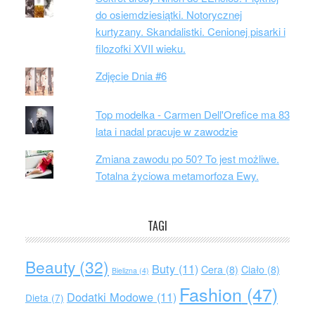
do osiemdziesiątki. Notorycznej
kurtyzany. Skandalistki. Cenionej pisarki i
filozofki XVII wieku.
Zdjęcie Dnia #6
Top modelka - Carmen Dell'Orefice ma 83
lata i nadal pracuje w zawodzie
Zmiana zawodu po 50? To jest możliwe.
Totalna życiowa metamorfoza Ewy.
TAGI
Beauty
(32)
Buty
(11)
Cera
(8)
Ciało
(8)
Bielizna
(4)
Fashion
(47)
Dodatki Modowe
(11)
Dieta
(7)