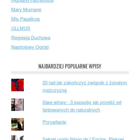
Mary Murnane
Mis Papelicos
ULLMUS
Regresja Duchowa
Nastrojowy Ogród
NAJBARDZIEJ POPULARNE WPISY
20 rad jak zakończyć związek z żonatym
mężczyzną
Siwe włosy - 3 sposoby jak przejść od
farbowanych do naturalnych
Przywitanie
Sekret urody Ninon de L’Enclos. Pięknej