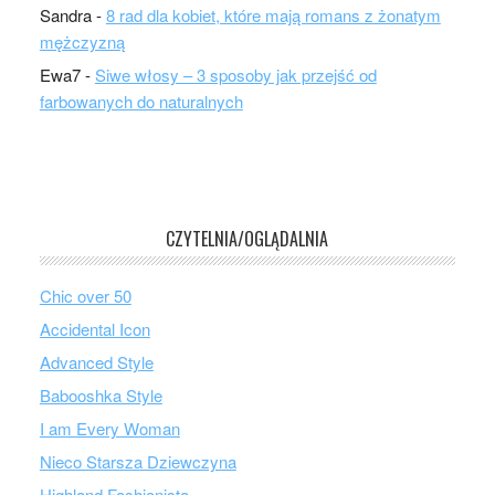
Sandra
-
8 rad dla kobiet, które mają romans z żonatym
mężczyzną
Ewa7
-
Siwe włosy – 3 sposoby jak przejść od
farbowanych do naturalnych
CZYTELNIA/OGLĄDALNIA
Chic over 50
Accidental Icon
Advanced Style
Babooshka Style
I am Every Woman
Nieco Starsza Dziewczyna
Highland Fashionista