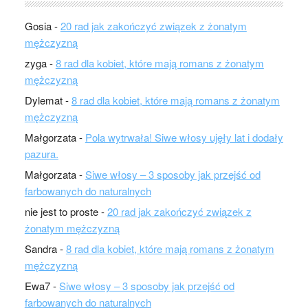
Gosia
-
20 rad jak zakończyć związek z żonatym
mężczyzną
zyga
-
8 rad dla kobiet, które mają romans z żonatym
mężczyzną
Dylemat
-
8 rad dla kobiet, które mają romans z żonatym
mężczyzną
Małgorzata
-
Pola wytrwała! Siwe włosy ujęły lat i dodały
pazura.
Małgorzata
-
Siwe włosy – 3 sposoby jak przejść od
farbowanych do naturalnych
nie jest to proste
-
20 rad jak zakończyć związek z
żonatym mężczyzną
Sandra
-
8 rad dla kobiet, które mają romans z żonatym
mężczyzną
Ewa7
-
Siwe włosy – 3 sposoby jak przejść od
farbowanych do naturalnych