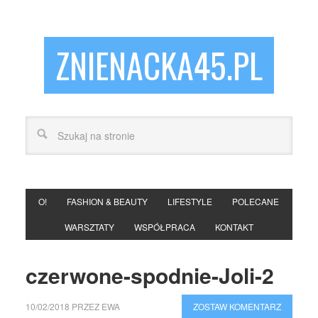
ZNIENACKA45.PL
O!
FASHION & BEAUTY
LIFESTYLE
POLECANE
WARSZTATY
WSPÓŁPRACA
KONTAKT
czerwone-spodnie-Joli-2
10/02/2018
PRZEZ
EWA
ZOSTAW KOMENTARZ