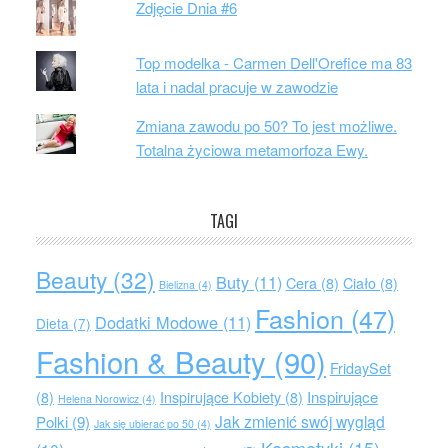
Zdjęcie Dnia #6
Top modelka - Carmen Dell'Orefice ma 83
lata i nadal pracuje w zawodzie
Zmiana zawodu po 50? To jest możliwe.
Totalna życiowa metamorfoza Ewy.
TAGI
Beauty
(32)
Buty
(11)
Cera
(8)
Ciało
(8)
Bielizna
(4)
Fashion
(47)
Dodatki Modowe
(11)
Dieta
(7)
Fashion & Beauty
(90)
FridaySet
Inspirujące
(8)
Inspirujące Kobiety
(8)
Helena Norowicz
(4)
Jak zmienić swój wygląd
Polki
(9)
Jak się ubierać po 50
(4)