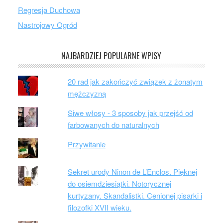
Regresja Duchowa
Nastrojowy Ogród
NAJBARDZIEJ POPULARNE WPISY
20 rad jak zakończyć związek z żonatym
mężczyzną
Siwe włosy - 3 sposoby jak przejść od
farbowanych do naturalnych
Przywitanie
Sekret urody Ninon de L’Enclos. Pięknej
do osiemdziesiątki. Notorycznej
kurtyzany. Skandalistki. Cenionej pisarki i
filozofki XVII wieku.