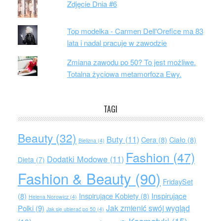
Zdjęcie Dnia #6
Top modelka - Carmen Dell'Orefice ma 83
lata i nadal pracuje w zawodzie
Zmiana zawodu po 50? To jest możliwe.
Totalna życiowa metamorfoza Ewy.
TAGI
Beauty
(32)
Buty
(11)
Cera
(8)
Ciało
(8)
Bielizna
(4)
Fashion
(47)
Dodatki Modowe
(11)
Dieta
(7)
Fashion & Beauty
(90)
FridaySet
Inspirujące
(8)
Inspirujące Kobiety
(8)
Helena Norowicz
(4)
Jak zmienić swój wygląd
Polki
(9)
Jak się ubierać po 50
(4)