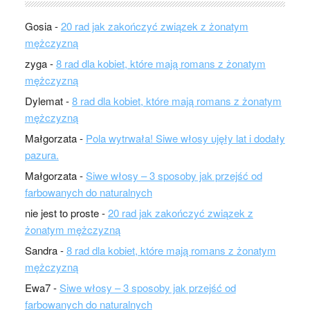
Gosia
-
20 rad jak zakończyć związek z żonatym
mężczyzną
zyga
-
8 rad dla kobiet, które mają romans z żonatym
mężczyzną
Dylemat
-
8 rad dla kobiet, które mają romans z żonatym
mężczyzną
Małgorzata
-
Pola wytrwała! Siwe włosy ujęły lat i dodały
pazura.
Małgorzata
-
Siwe włosy – 3 sposoby jak przejść od
farbowanych do naturalnych
nie jest to proste
-
20 rad jak zakończyć związek z
żonatym mężczyzną
Sandra
-
8 rad dla kobiet, które mają romans z żonatym
mężczyzną
Ewa7
-
Siwe włosy – 3 sposoby jak przejść od
farbowanych do naturalnych