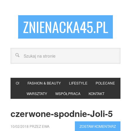
ZNIENACKA45.PL
O!
FASHION & BEAUTY
LIFESTYLE
POLECANE
WARSZTATY
WSPÓŁPRACA
KONTAKT
czerwone-spodnie-Joli-5
10/02/2018
PRZEZ
EWA
ZOSTAW KOMENTARZ