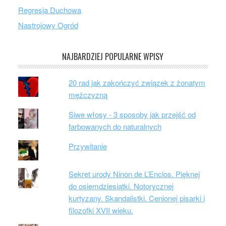
Regresja Duchowa
Nastrojowy Ogród
NAJBARDZIEJ POPULARNE WPISY
20 rad jak zakończyć związek z żonatym
mężczyzną
Siwe włosy - 3 sposoby jak przejść od
farbowanych do naturalnych
Przywitanie
Sekret urody Ninon de L’Enclos. Pięknej
do osiemdziesiątki. Notorycznej
kurtyzany. Skandalistki. Cenionej pisarki i
filozofki XVII wieku.