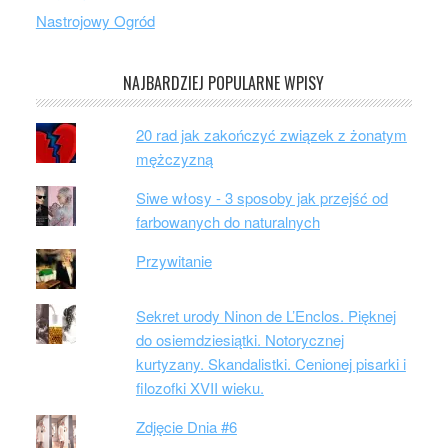
Nastrojowy Ogród
NAJBARDZIEJ POPULARNE WPISY
20 rad jak zakończyć związek z żonatym
mężczyzną
Siwe włosy - 3 sposoby jak przejść od
farbowanych do naturalnych
Przywitanie
Sekret urody Ninon de L’Enclos. Pięknej
do osiemdziesiątki. Notorycznej
kurtyzany. Skandalistki. Cenionej pisarki i
filozofki XVII wieku.
Zdjęcie Dnia #6