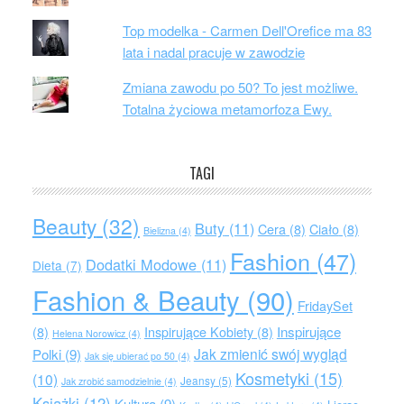
Top modelka - Carmen Dell'Orefice ma 83
lata i nadal pracuje w zawodzie
Zmiana zawodu po 50? To jest możliwe.
Totalna życiowa metamorfoza Ewy.
TAGI
Beauty
(32)
Buty
(11)
Cera
(8)
Ciało
(8)
Bielizna
(4)
Fashion
(47)
Dodatki Modowe
(11)
Dieta
(7)
Fashion & Beauty
(90)
FridaySet
Inspirujące
(8)
Inspirujące Kobiety
(8)
Helena Norowicz
(4)
Jak zmienić swój wygląd
Polki
(9)
Jak się ubierać po 50
(4)
Kosmetyki
(15)
(10)
Jeansy
(5)
Jak zrobić samodzielnie
(4)
Książki
(12)
Kultura
(9)