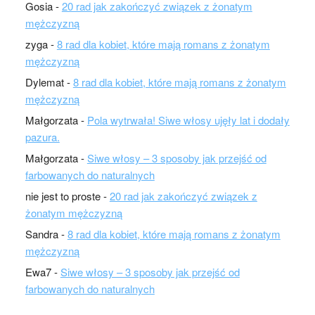
Gosia
-
20 rad jak zakończyć związek z żonatym
mężczyzną
zyga
-
8 rad dla kobiet, które mają romans z żonatym
mężczyzną
Dylemat
-
8 rad dla kobiet, które mają romans z żonatym
mężczyzną
Małgorzata
-
Pola wytrwała! Siwe włosy ujęły lat i dodały
pazura.
Małgorzata
-
Siwe włosy – 3 sposoby jak przejść od
farbowanych do naturalnych
nie jest to proste
-
20 rad jak zakończyć związek z
żonatym mężczyzną
Sandra
-
8 rad dla kobiet, które mają romans z żonatym
mężczyzną
Ewa7
-
Siwe włosy – 3 sposoby jak przejść od
farbowanych do naturalnych