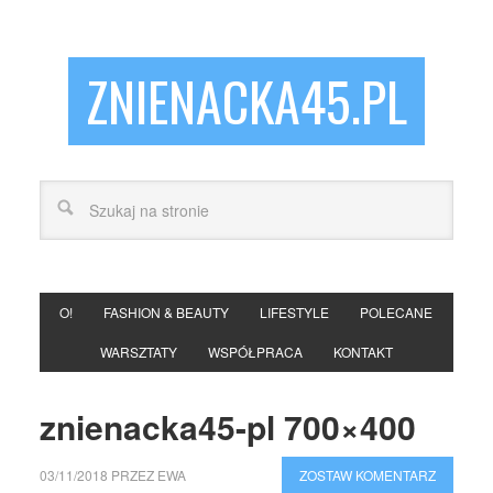
ZNIENACKA45.PL
O!
FASHION & BEAUTY
LIFESTYLE
POLECANE
WARSZTATY
WSPÓŁPRACA
KONTAKT
znienacka45-pl 700×400
03/11/2018
PRZEZ
EWA
ZOSTAW KOMENTARZ