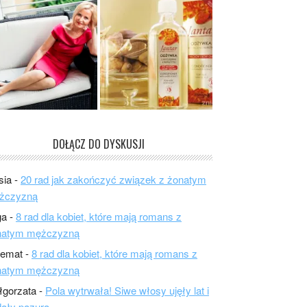
DOŁĄCZ DO DYSKUSJI
sia
-
20 rad jak zakończyć związek z żonatym
żczyzną
ga
-
8 rad dla kobiet, które mają romans z
natym mężczyzną
lemat
-
8 rad dla kobiet, które mają romans z
natym mężczyzną
łgorzata
-
Pola wytrwała! Siwe włosy ujęły lat i
ały pazura.