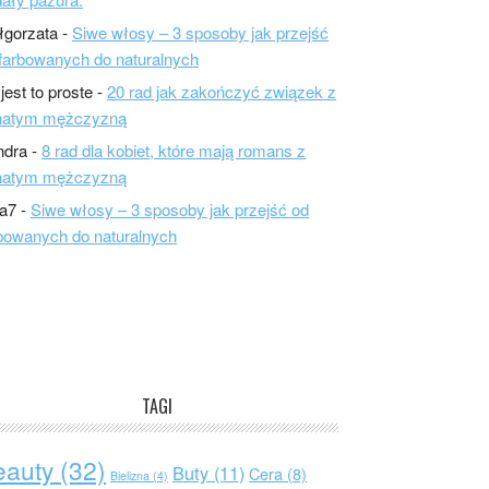
łgorzata
-
Siwe włosy – 3 sposoby jak przejść
farbowanych do naturalnych
 jest to proste
-
20 rad jak zakończyć związek z
natym mężczyzną
ndra
-
8 rad dla kobiet, które mają romans z
natym mężczyzną
a7
-
Siwe włosy – 3 sposoby jak przejść od
bowanych do naturalnych
TAGI
eauty
(32)
Buty
(11)
Cera
(8)
Bielizna
(4)