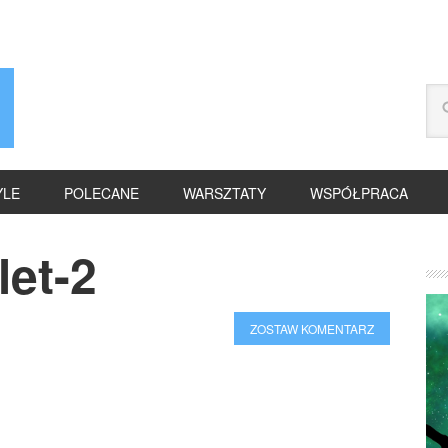
YLE
POLECANE
WARSZTATY
WSPÓŁPRACA
et-2
ZOSTAW KOMENTARZ