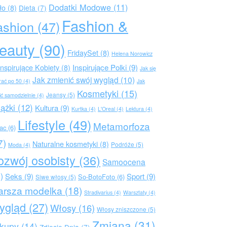
Dodatki Modowe
(11)
ło
(8)
Dieta
(7)
Fashion &
ashion
(47)
eauty
(90)
FridaySet
(8)
Helena Norowicz
Inspirujące Polki
(9)
Inspirujące Kobiety
(8)
Jak się
Jak zmienić swój wygląd
(10)
rać po 50
(4)
Jak
Kosmetyki
(15)
Jeansy
(5)
ić samodzielnie
(4)
iążki
(12)
Kultura
(9)
Kurtka
(4)
L'Oreal
(4)
Lektura
(4)
Lifestyle
(49)
Metamorfoza
rac
(6)
7)
Naturalne kosmetyki
(8)
Podróże
(5)
Moda
(4)
ozwój osobisty
(36)
Samoocena
)
Seks
(9)
Sport
(9)
So-BotoFoto
(6)
Siwe włosy
(5)
arsza modelka
(18)
Stradivarius
(4)
Warsztaty
(4)
ygląd
(27)
Włosy
(16)
Włosy zniszczone
(5)
Zmiana
(31)
kupy
(14)