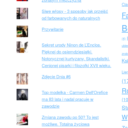
Cia
Siwe włosy - 3 sposoby jak przejść
F
od farbowanych do naturalnych
B
Przywitanie
(4)
Sekret urody Ninon de L’Enclos.
ubie
Pięknej do osiemdziesiątki.
zrob
Notorycznej kurtyzany. Skandalistki.
Ks
Cenionej pisarki i filozofki XVII wieku.
Lie
Zdjęcie Dnia #6
(1
R
Top modelka - Carmen Dell'Orefice
ma 83 lata i nadal pracuje w
(10
zawodzie
St
W
Zmiana zawodu po 50? To jest
możliwe. Totalna życiowa
Za