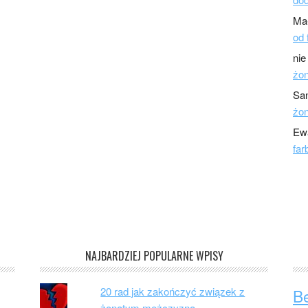
Ma
od 
nie
żo
Sa
żo
Ew
far
NAJBARDZIEJ POPULARNE WPISY
20 rad jak zakończyć związek z
B
żonatym mężczyzną