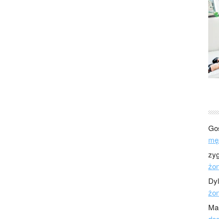
Go
mę
zy
żo
Dy
żo
Ma
dod