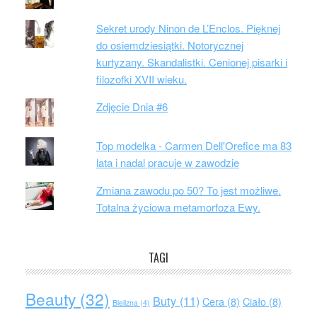
Sekret urody Ninon de L’Enclos. Pięknej
do osiemdziesiątki. Notorycznej
kurtyzany. Skandalistki. Cenionej pisarki i
filozofki XVII wieku.
Zdjęcie Dnia #6
Top modelka - Carmen Dell'Orefice ma 83
lata i nadal pracuje w zawodzie
Zmiana zawodu po 50? To jest możliwe.
Totalna życiowa metamorfoza Ewy.
TAGI
Beauty
(32)
Buty
(11)
Cera
(8)
Ciało
(8)
Bielizna
(4)