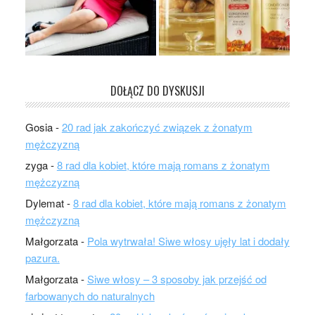
DOŁĄCZ DO DYSKUSJI
Gosia
-
20 rad jak zakończyć związek z żonatym
mężczyzną
zyga
-
8 rad dla kobiet, które mają romans z żonatym
mężczyzną
Dylemat
-
8 rad dla kobiet, które mają romans z żonatym
mężczyzną
Małgorzata
-
Pola wytrwała! Siwe włosy ujęły lat i dodały
pazura.
Małgorzata
-
Siwe włosy – 3 sposoby jak przejść od
farbowanych do naturalnych