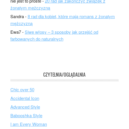
nie jest to proste
-
20 rad jak zakończyć związek z
żonatym mężczyzną
Sandra
-
8 rad dla kobiet, które mają romans z żonatym
mężczyzną
Ewa7
-
Siwe włosy – 3 sposoby jak przejść od
farbowanych do naturalnych
CZYTELNIA/OGLĄDALNIA
Chic over 50
Accidental Icon
Advanced Style
Babooshka Style
I am Every Woman