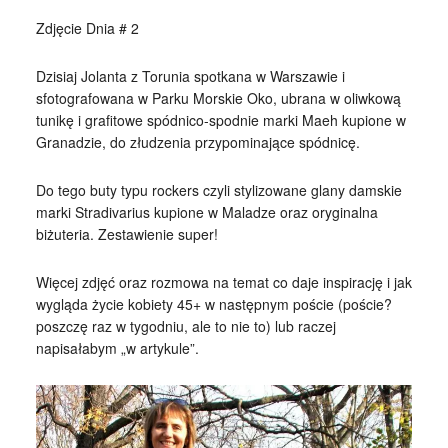
Zdjęcie Dnia # 2
Dzisiaj Jolanta z Torunia spotkana w Warszawie i
sfotografowana w Parku Morskie Oko, ubrana w oliwkową
tunikę i grafitowe spódnico-spodnie marki Maeh kupione w
Granadzie, do złudzenia przypominające spódnicę.
Do tego buty typu rockers czyli stylizowane glany damskie
marki Stradivarius kupione w Maladze oraz oryginalna
biżuteria. Zestawienie super!
Więcej zdjęć oraz rozmowa na temat co daje inspirację i jak
wygląda życie kobiety 45+ w następnym poście (poście?
poszczę raz w tygodniu, ale to nie to) lub raczej
napisałabym „w artykule”.