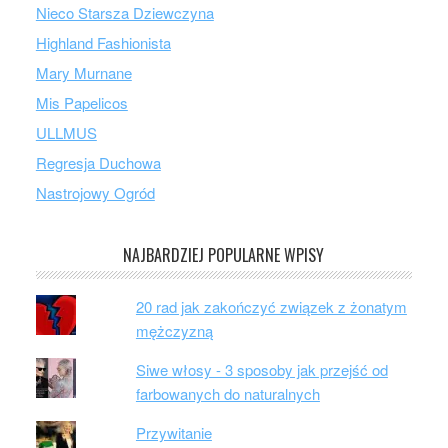
Nieco Starsza Dziewczyna
Highland Fashionista
Mary Murnane
Mis Papelicos
ULLMUS
Regresja Duchowa
Nastrojowy Ogród
NAJBARDZIEJ POPULARNE WPISY
20 rad jak zakończyć związek z żonatym
mężczyzną
Siwe włosy - 3 sposoby jak przejść od
farbowanych do naturalnych
Przywitanie