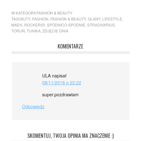
W KATEGORII:
FASHION & BEAUTY
TAGI:
BUTY
,
FASHION
,
FASHION & BEAUTY
,
GLANY
,
LIFESTYLE
,
MAEH
,
ROCKERSY
,
SPÓDNICO-SPODNIE
,
STRADIVARIUS
,
TORUŃ
,
TUNIKA
,
ZDJĘCIE DNIA
KOMENTARZE
ULA
napisał
08/11/2018 o 22:22
super.pozdrawiam
Odpowiedz
SKOMENTUJ, TWOJA OPINIA MA ZNACZENIE :)