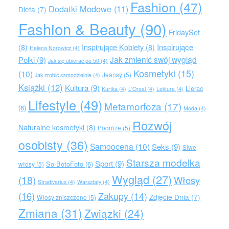
Fashion
(47)
Dodatki Modowe
(11)
Dieta
(7)
Fashion & Beauty
(90)
FridaySet
Inspirujące
(8)
Inspirujące Kobiety
(8)
Helena Norowicz
(4)
Jak zmienić swój wygląd
Polki
(9)
Jak się ubierać po 50
(4)
Kosmetyki
(15)
(10)
Jeansy
(5)
Jak zrobić samodzielnie
(4)
Książki
(12)
Kultura
(9)
Lierac
Kurtka
(4)
L'Oreal
(4)
Lektura
(4)
Lifestyle
(49)
Metamorfoza
(17)
(6)
Moda
(4)
Rozwój
Naturalne kosmetyki
(8)
Podróże
(5)
osobisty
(36)
Samoocena
(10)
Seks
(9)
Siwe
Starsza modelka
Sport
(9)
So-BotoFoto
(6)
włosy
(5)
Wygląd
(27)
(18)
Włosy
Stradivarius
(4)
Warsztaty
(4)
(16)
Zakupy
(14)
Zdjęcie Dnia
(7)
Włosy zniszczone
(5)
Zmiana
(31)
Związki
(24)