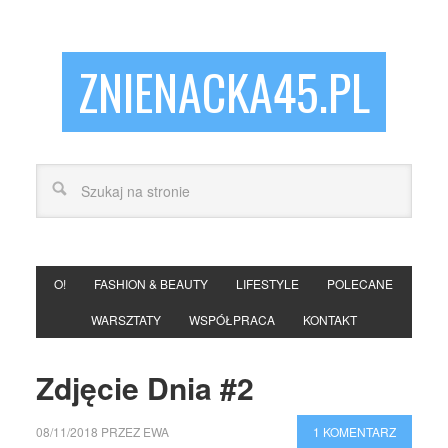
ZNIENACKA45.PL
O!
FASHION & BEAUTY
LIFESTYLE
POLECANE
WARSZTATY
WSPÓŁPRACA
KONTAKT
Zdjęcie Dnia #2
08/11/2018
PRZEZ
EWA
1 KOMENTARZ