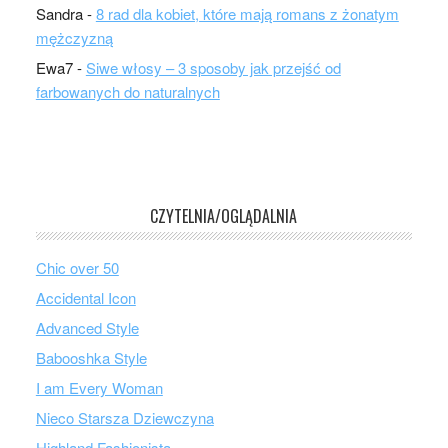
Sandra
-
8 rad dla kobiet, które mają romans z żonatym
mężczyzną
Ewa7
-
Siwe włosy – 3 sposoby jak przejść od
farbowanych do naturalnych
CZYTELNIA/OGLĄDALNIA
Chic over 50
Accidental Icon
Advanced Style
Babooshka Style
I am Every Woman
Nieco Starsza Dziewczyna
Highland Fashionista