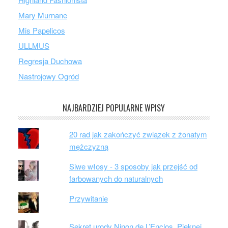
Mary Murnane
Mis Papelicos
ULLMUS
Regresja Duchowa
Nastrojowy Ogród
NAJBARDZIEJ POPULARNE WPISY
20 rad jak zakończyć związek z żonatym
mężczyzną
Siwe włosy - 3 sposoby jak przejść od
farbowanych do naturalnych
Przywitanie
Sekret urody Ninon de L’Enclos. Pięknej