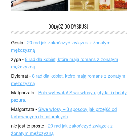
DOŁĄCZ DO DYSKUSJI
Gosia
-
20 rad jak zakończyć związek z żonatym
mężczyzną
zyga
-
8 rad dla kobiet, które mają romans z żonatym
mężczyzną
Dylemat
-
8 rad dla kobiet, które mają romans z żonatym
mężczyzną
Małgorzata
-
Pola wytrwała! Siwe włosy ujęły lat i dodały
pazura.
Małgorzata
-
Siwe włosy – 3 sposoby jak przejść od
farbowanych do naturalnych
nie jest to proste
-
20 rad jak zakończyć związek z
żonatym mężczyzną