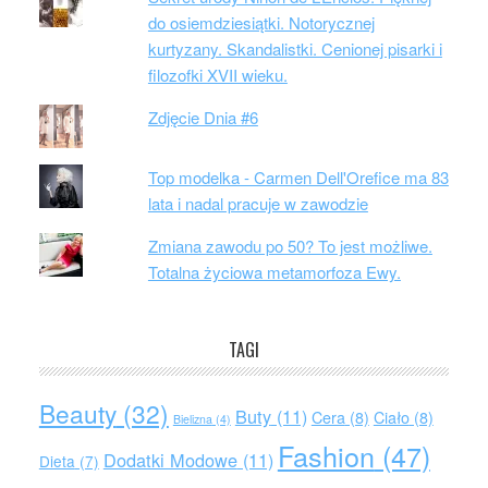
do osiemdziesiątki. Notorycznej
kurtyzany. Skandalistki. Cenionej pisarki i
filozofki XVII wieku.
Zdjęcie Dnia #6
Top modelka - Carmen Dell'Orefice ma 83
lata i nadal pracuje w zawodzie
Zmiana zawodu po 50? To jest możliwe.
Totalna życiowa metamorfoza Ewy.
TAGI
Beauty
(32)
Buty
(11)
Cera
(8)
Ciało
(8)
Bielizna
(4)
Fashion
(47)
Dodatki Modowe
(11)
Dieta
(7)