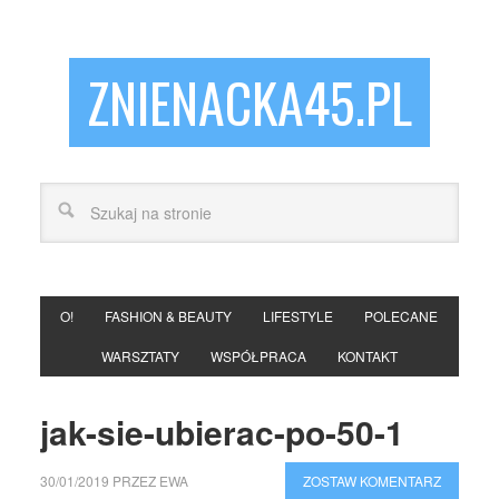
ZNIENACKA45.PL
O!
FASHION & BEAUTY
LIFESTYLE
POLECANE
WARSZTATY
WSPÓŁPRACA
KONTAKT
jak-sie-ubierac-po-50-1
30/01/2019
PRZEZ
EWA
ZOSTAW KOMENTARZ