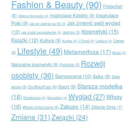
Fashion & Beauty
(90)
FridaySet
Inspirujące
(8)
Inspirujące Kobiety
(8)
Helena Norowicz
(4)
Jak zmienić swój wygląd
Polki
(9)
Jak się ubierać po 50
(4)
Kosmetyki
(15)
(10)
Jeansy
(5)
Jak zrobić samodzielnie
(4)
Książki
(12)
Kultura
(9)
Lierac
Kurtka
(4)
L'Oreal
(4)
Lektura
(4)
Lifestyle
(49)
Metamorfoza
(17)
(6)
Moda
(4)
Rozwój
Naturalne kosmetyki
(8)
Podróże
(5)
osobisty
(36)
Samoocena
(10)
Seks
(9)
Siwe
Starsza modelka
Sport
(9)
So-BotoFoto
(6)
włosy
(5)
Wygląd
(27)
(18)
Włosy
Stradivarius
(4)
Warsztaty
(4)
(16)
Zakupy
(14)
Zdjęcie Dnia
(7)
Włosy zniszczone
(5)
Zmiana
(31)
Związki
(24)