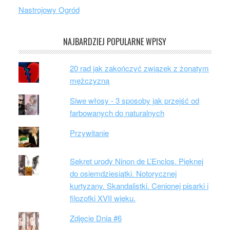
Nastrojowy Ogród
NAJBARDZIEJ POPULARNE WPISY
20 rad jak zakończyć związek z żonatym
mężczyzną
Siwe włosy - 3 sposoby jak przejść od
farbowanych do naturalnych
Przywitanie
Sekret urody Ninon de L’Enclos. Pięknej
do osiemdziesiątki. Notorycznej
kurtyzany. Skandalistki. Cenionej pisarki i
filozofki XVII wieku.
Zdjęcie Dnia #6