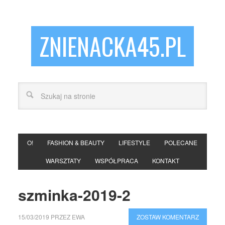
ZNIENACKA45.PL
O!
FASHION & BEAUTY
LIFESTYLE
POLECANE
WARSZTATY
WSPÓŁPRACA
KONTAKT
szminka-2019-2
15/03/2019
PRZEZ
EWA
ZOSTAW KOMENTARZ