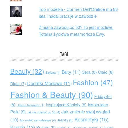
Top modelka - Carmen Dell'Orefice ma 83
lata i nadal pracuje w zawodzie
Zmiana zawodu po 50? To jest możliwe.
Totalna życiowa metamorfoza Ewy.
TAGI
Beauty
(32)
Buty
(11)
Cera
(8)
Ciało
(8)
Bielizna
(4)
Fashion
(47)
Dodatki Modowe
(11)
Dieta
(7)
Fashion & Beauty
(90)
FridaySet
Inspirujące
(8)
Inspirujące Kobiety
(8)
Helena Norowicz
(4)
Jak zmienić swój wygląd
Polki
(9)
Jak się ubierać po 50
(4)
Kosmetyki
(15)
(10)
Jeansy
(5)
Jak zrobić samodzielnie
(4)
Książki
(12)
Kultura
(9)
Lierac
Kurtka
(4)
L'Oreal
(4)
Lektura
(4)