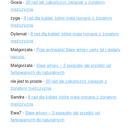
Gosia
-
20 rad jak zakończyć związek z żonatym
mężczyzną
zyga
-
8 rad dla kobiet, które mają romans z żonatym
mężczyzną
Dylemat
-
8 rad dla kobiet, które mają romans z żonatym
mężczyzną
Małgorzata
-
Pola wytrwała! Siwe włosy ujęły lat i dodały
pazura.
Małgorzata
-
Siwe włosy – 3 sposoby jak przejść od
farbowanych do naturalnych
nie jest to proste
-
20 rad jak zakończyć związek z
żonatym mężczyzną
Sandra
-
8 rad dla kobiet, które mają romans z żonatym
mężczyzną
Ewa7
-
Siwe włosy – 3 sposoby jak przejść od
farbowanych do naturalnych