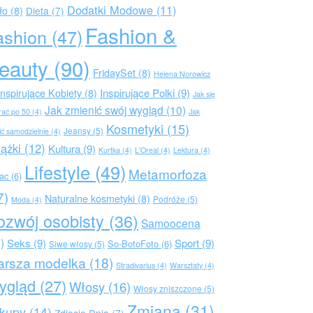
Dodatki Modowe
(11)
ło
(8)
Dieta
(7)
Fashion &
ashion
(47)
eauty
(90)
FridaySet
(8)
Helena Norowicz
Inspirujące Polki
(9)
Inspirujące Kobiety
(8)
Jak się
Jak zmienić swój wygląd
(10)
rać po 50
(4)
Jak
Kosmetyki
(15)
Jeansy
(5)
ić samodzielnie
(4)
iążki
(12)
Kultura
(9)
Kurtka
(4)
L'Oreal
(4)
Lektura
(4)
Lifestyle
(49)
Metamorfoza
rac
(6)
7)
Naturalne kosmetyki
(8)
Podróże
(5)
Moda
(4)
ozwój osobisty
(36)
Samoocena
)
Seks
(9)
Sport
(9)
So-BotoFoto
(6)
Siwe włosy
(5)
arsza modelka
(18)
Stradivarius
(4)
Warsztaty
(4)
ygląd
(27)
Włosy
(16)
Włosy zniszczone
(5)
Zmiana
(31)
kupy
(14)