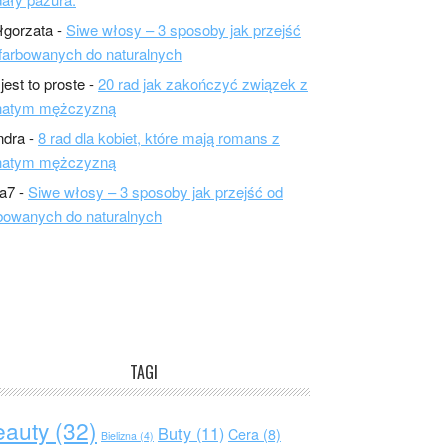
łgorzata
-
Siwe włosy – 3 sposoby jak przejść
farbowanych do naturalnych
 jest to proste
-
20 rad jak zakończyć związek z
natym mężczyzną
ndra
-
8 rad dla kobiet, które mają romans z
natym mężczyzną
a7
-
Siwe włosy – 3 sposoby jak przejść od
bowanych do naturalnych
TAGI
eauty
(32)
Buty
(11)
Cera
(8)
Bielizna
(4)