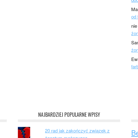
Ma
od 
nie
żo
Sa
żo
Ew
far
NAJBARDZIEJ POPULARNE WPISY
20 rad jak zakończyć związek z
B
żonatym mężczyzną