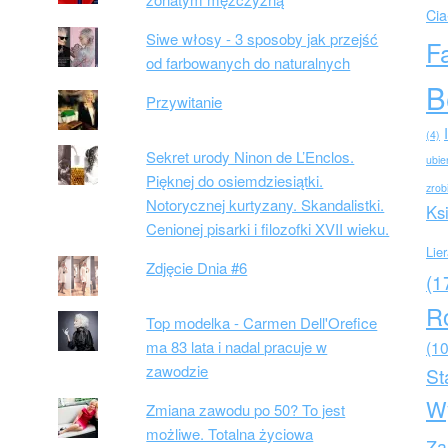
Cia
Siwe włosy - 3 sposoby jak przejść
F
od farbowanych do naturalnych
B
Przywitanie
(4)
Sekret urody Ninon de L’Enclos.
ubie
Pięknej do osiemdziesiątki.
zrob
Notorycznej kurtyzany. Skandalistki.
Ks
Cenionej pisarki i filozofki XVII wieku.
Lie
Zdjęcie Dnia #6
(1
R
Top modelka - Carmen Dell'Orefice
ma 83 lata i nadal pracuje w
(10
zawodzie
St
W
Zmiana zawodu po 50? To jest
możliwe. Totalna życiowa
Za