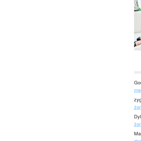
Go
mę
zy
żo
Dy
żo
Ma
dod