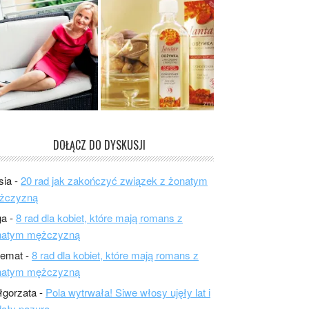
DOŁĄCZ DO DYSKUSJI
sia
-
20 rad jak zakończyć związek z żonatym
żczyzną
ga
-
8 rad dla kobiet, które mają romans z
natym mężczyzną
lemat
-
8 rad dla kobiet, które mają romans z
natym mężczyzną
łgorzata
-
Pola wytrwała! Siwe włosy ujęły lat i
ały pazura.