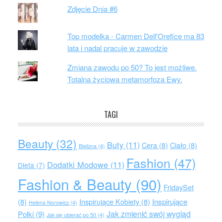
Zdjęcie Dnia #6
Top modelka - Carmen Dell'Orefice ma 83
lata i nadal pracuje w zawodzie
Zmiana zawodu po 50? To jest możliwe.
Totalna życiowa metamorfoza Ewy.
TAGI
Beauty
(32)
Buty
(11)
Cera
(8)
Ciało
(8)
Bielizna
(4)
Fashion
(47)
Dodatki Modowe
(11)
Dieta
(7)
Fashion & Beauty
(90)
FridaySet
Inspirujące
(8)
Inspirujące Kobiety
(8)
Helena Norowicz
(4)
Jak zmienić swój wygląd
Polki
(9)
Jak się ubierać po 50
(4)