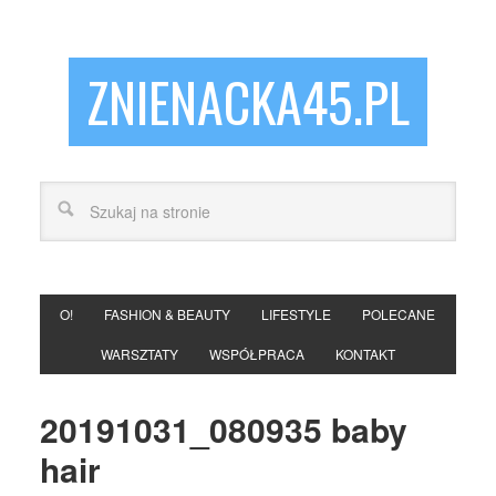
ZNIENACKA45.PL
O!
FASHION & BEAUTY
LIFESTYLE
POLECANE
WARSZTATY
WSPÓŁPRACA
KONTAKT
20191031_080935 baby
hair