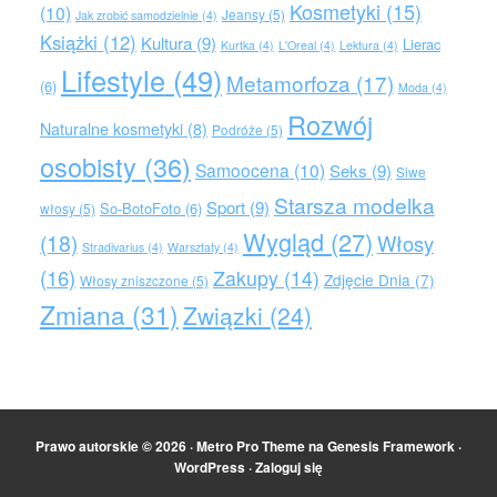
Kosmetyki
(15)
(10)
Jeansy
(5)
Jak zrobić samodzielnie
(4)
Książki
(12)
Kultura
(9)
Lierac
Kurtka
(4)
L'Oreal
(4)
Lektura
(4)
Lifestyle
(49)
Metamorfoza
(17)
(6)
Moda
(4)
Rozwój
Naturalne kosmetyki
(8)
Podróże
(5)
osobisty
(36)
Samoocena
(10)
Seks
(9)
Siwe
Starsza modelka
Sport
(9)
So-BotoFoto
(6)
włosy
(5)
Wygląd
(27)
(18)
Włosy
Stradivarius
(4)
Warsztaty
(4)
(16)
Zakupy
(14)
Zdjęcie Dnia
(7)
Włosy zniszczone
(5)
Zmiana
(31)
Związki
(24)
Prawo autorskie © 2026 ·
Metro Pro Theme
na
Genesis Framework
·
WordPress
·
Zaloguj się