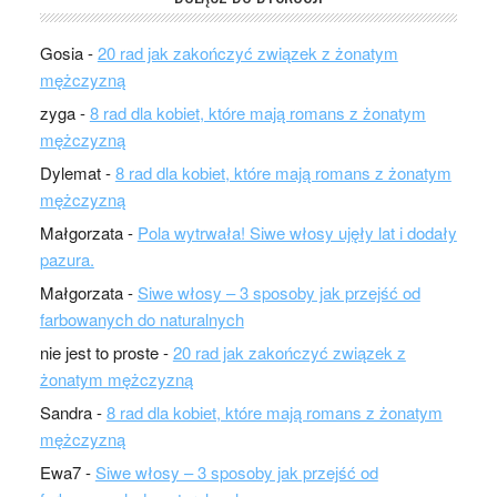
Gosia
-
20 rad jak zakończyć związek z żonatym
mężczyzną
zyga
-
8 rad dla kobiet, które mają romans z żonatym
mężczyzną
Dylemat
-
8 rad dla kobiet, które mają romans z żonatym
mężczyzną
Małgorzata
-
Pola wytrwała! Siwe włosy ujęły lat i dodały
pazura.
Małgorzata
-
Siwe włosy – 3 sposoby jak przejść od
farbowanych do naturalnych
nie jest to proste
-
20 rad jak zakończyć związek z
żonatym mężczyzną
Sandra
-
8 rad dla kobiet, które mają romans z żonatym
mężczyzną
Ewa7
-
Siwe włosy – 3 sposoby jak przejść od