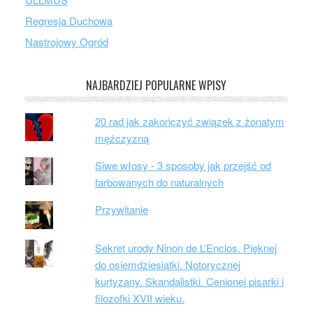
Regresja Duchowa
Nastrojowy Ogród
NAJBARDZIEJ POPULARNE WPISY
20 rad jak zakończyć związek z żonatym
mężczyzną
Siwe włosy - 3 sposoby jak przejść od
farbowanych do naturalnych
Przywitanie
Sekret urody Ninon de L’Enclos. Pięknej
do osiemdziesiątki. Notorycznej
kurtyzany. Skandalistki. Cenionej pisarki i
filozofki XVII wieku.