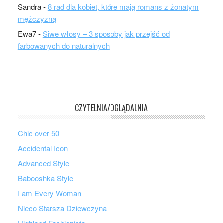
Sandra
-
8 rad dla kobiet, które mają romans z żonatym
mężczyzną
Ewa7
-
Siwe włosy – 3 sposoby jak przejść od
farbowanych do naturalnych
CZYTELNIA/OGLĄDALNIA
Chic over 50
Accidental Icon
Advanced Style
Babooshka Style
I am Every Woman
Nieco Starsza Dziewczyna
Highland Fashionista