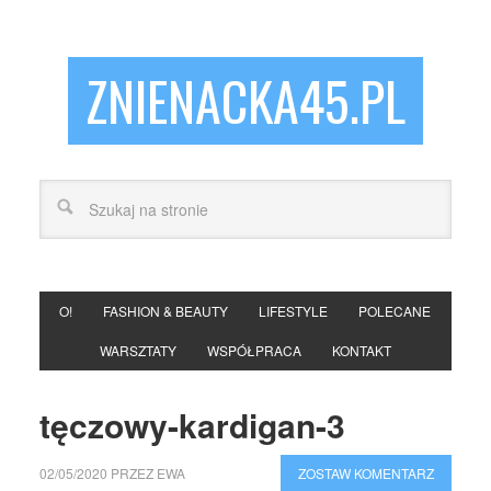
ZNIENACKA45.PL
O!
FASHION & BEAUTY
LIFESTYLE
POLECANE
WARSZTATY
WSPÓŁPRACA
KONTAKT
tęczowy-kardigan-3
02/05/2020
PRZEZ
EWA
ZOSTAW KOMENTARZ