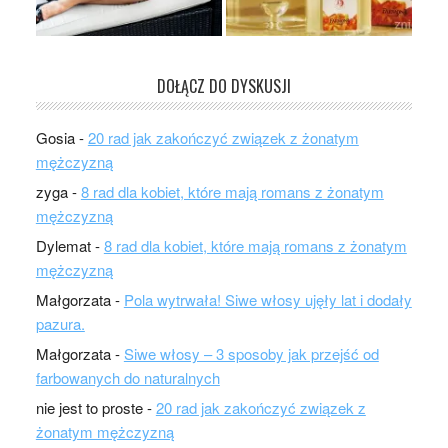
DOŁĄCZ DO DYSKUSJI
Gosia
-
20 rad jak zakończyć związek z żonatym
mężczyzną
zyga
-
8 rad dla kobiet, które mają romans z żonatym
mężczyzną
Dylemat
-
8 rad dla kobiet, które mają romans z żonatym
mężczyzną
Małgorzata
-
Pola wytrwała! Siwe włosy ujęły lat i dodały
pazura.
Małgorzata
-
Siwe włosy – 3 sposoby jak przejść od
farbowanych do naturalnych
nie jest to proste
-
20 rad jak zakończyć związek z
żonatym mężczyzną