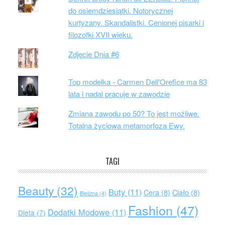
do osiemdziesiątki. Notorycznej
kurtyzany. Skandalistki. Cenionej pisarki i
filozofki XVII wieku.
Zdjęcie Dnia #6
Top modelka - Carmen Dell'Orefice ma 83
lata i nadal pracuje w zawodzie
Zmiana zawodu po 50? To jest możliwe.
Totalna życiowa metamorfoza Ewy.
TAGI
Beauty
(32)
Buty
(11)
Cera
(8)
Ciało
(8)
Bielizna
(4)
Fashion
(47)
Dodatki Modowe
(11)
Dieta
(7)