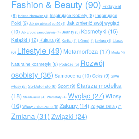
Fashion & Beauty
(90)
FridaySet
Inspirujące
(8)
Inspirujące Kobiety
(8)
Helena Norowicz
(4)
Jak zmienić swój wygląd
Polki
(9)
Jak się ubierać po 50
(4)
Kosmetyki
(15)
(10)
Jeansy
(5)
Jak zrobić samodzielnie
(4)
Książki
(12)
Kultura
(9)
Lierac
Kurtka
(4)
L'Oreal
(4)
Lektura
(4)
Lifestyle
(49)
Metamorfoza
(17)
(6)
Moda
(4)
Rozwój
Naturalne kosmetyki
(8)
Podróże
(5)
osobisty
(36)
Samoocena
(10)
Seks
(9)
Siwe
Starsza modelka
Sport
(9)
So-BotoFoto
(6)
włosy
(5)
Wygląd
(27)
(18)
Włosy
Stradivarius
(4)
Warsztaty
(4)
(16)
Zakupy
(14)
Zdjęcie Dnia
(7)
Włosy zniszczone
(5)
Zmiana
(31)
Związki
(24)