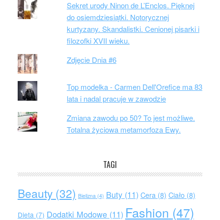
Sekret urody Ninon de L’Enclos. Pięknej
do osiemdziesiątki. Notorycznej
kurtyzany. Skandalistki. Cenionej pisarki i
filozofki XVII wieku.
Zdjęcie Dnia #6
Top modelka - Carmen Dell'Orefice ma 83
lata i nadal pracuje w zawodzie
Zmiana zawodu po 50? To jest możliwe.
Totalna życiowa metamorfoza Ewy.
TAGI
Beauty
(32)
Buty
(11)
Cera
(8)
Ciało
(8)
Bielizna
(4)
Fashion
(47)
Dodatki Modowe
(11)
Dieta
(7)