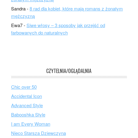
Sandra
-
8 rad dla kobiet, które mają romans z żonatym
mężczyzną
Ewa7
-
Siwe włosy – 3 sposoby jak przejść od
farbowanych do naturalnych
CZYTELNIA/OGLĄDALNIA
Chic over 50
Accidental Icon
Advanced Style
Babooshka Style
I am Every Woman
Nieco Starsza Dziewczyna