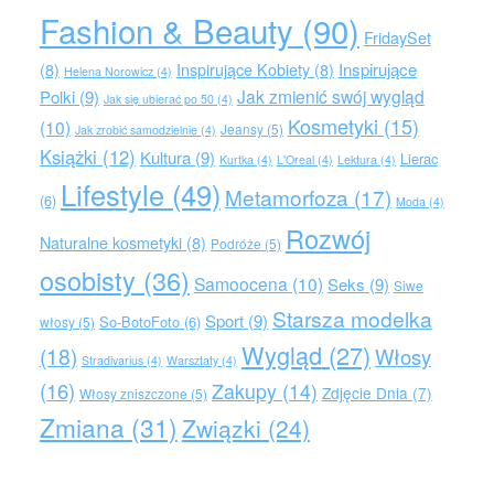
Fashion & Beauty
(90)
FridaySet
Inspirujące
(8)
Inspirujące Kobiety
(8)
Helena Norowicz
(4)
Jak zmienić swój wygląd
Polki
(9)
Jak się ubierać po 50
(4)
Kosmetyki
(15)
(10)
Jeansy
(5)
Jak zrobić samodzielnie
(4)
Książki
(12)
Kultura
(9)
Lierac
Kurtka
(4)
L'Oreal
(4)
Lektura
(4)
Lifestyle
(49)
Metamorfoza
(17)
(6)
Moda
(4)
Rozwój
Naturalne kosmetyki
(8)
Podróże
(5)
osobisty
(36)
Samoocena
(10)
Seks
(9)
Siwe
Starsza modelka
Sport
(9)
So-BotoFoto
(6)
włosy
(5)
Wygląd
(27)
(18)
Włosy
Stradivarius
(4)
Warsztaty
(4)
(16)
Zakupy
(14)
Zdjęcie Dnia
(7)
Włosy zniszczone
(5)
Zmiana
(31)
Związki
(24)