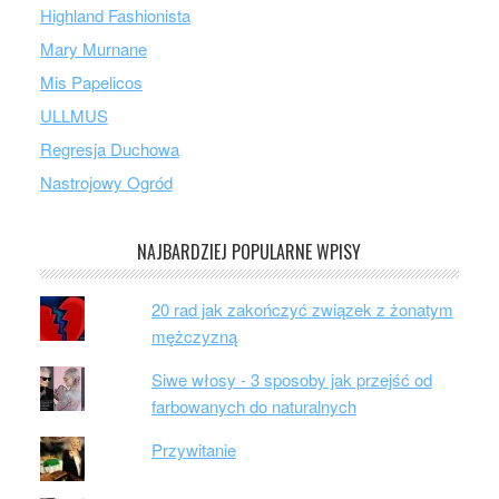
Highland Fashionista
Mary Murnane
Mis Papelicos
ULLMUS
Regresja Duchowa
Nastrojowy Ogród
NAJBARDZIEJ POPULARNE WPISY
20 rad jak zakończyć związek z żonatym
mężczyzną
Siwe włosy - 3 sposoby jak przejść od
farbowanych do naturalnych
Przywitanie