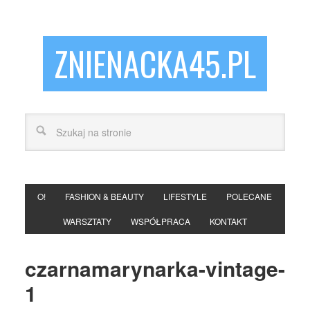
ZNIENACKA45.PL
O!
FASHION & BEAUTY
LIFESTYLE
POLECANE
WARSZTATY
WSPÓŁPRACA
KONTAKT
czarnamarynarka-vintage-
1