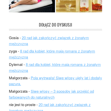
DOŁĄCZ DO DYSKUSJI
Gosia
-
20 rad jak zakończyć związek z żonatym
mężczyzną
zyga
-
8 rad dla kobiet, które mają romans z żonatym
mężczyzną
Dylemat
-
8 rad dla kobiet, które mają romans z żonatym
mężczyzną
Małgorzata
-
Pola wytrwała! Siwe włosy ujęły lat i dodały
pazura.
Małgorzata
-
Siwe włosy – 3 sposoby jak przejść od
farbowanych do naturalnych
nie jest to proste
-
20 rad jak zakończyć związek z
żonatym mężczyzną