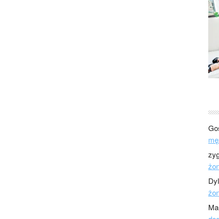
Go
mę
zy
żo
Dy
żo
Ma
dod