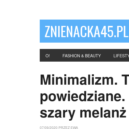
ZNIENACKA45.PL
O!
FASHION & BEAUTY
LIFEST
Minimalizm. 
powiedziane.
szary melanż
07/09/2020
PRZEZ
EWA