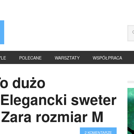
YLE
POLECANE
WARSZTATY
WSPÓŁPRACA
To dużo
 Elegancki sweter
 Zara rozmiar M
2 KOMENTARZE