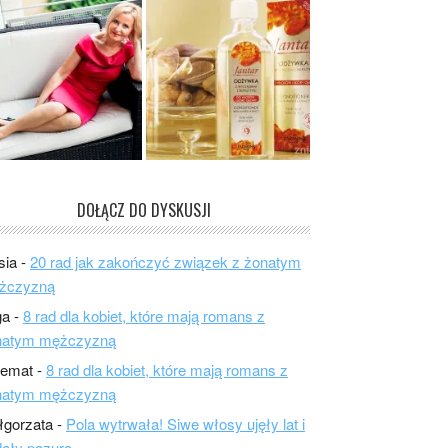
DOŁĄCZ DO DYSKUSJI
sia
-
20 rad jak zakończyć związek z żonatym
żczyzną
ga
-
8 rad dla kobiet, które mają romans z
natym mężczyzną
lemat
-
8 rad dla kobiet, które mają romans z
natym mężczyzną
łgorzata
-
Pola wytrwała! Siwe włosy ujęły lat i
ały pazura.