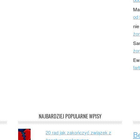
Ma
od 
nie
żo
Sa
żo
Ew
far
NAJBARDZIEJ POPULARNE WPISY
20 rad jak zakończyć związek z
B
żonatym mężczyzną