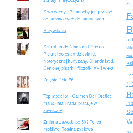
Cia
Siwe włosy - 3 sposoby jak przejść
F
od farbowanych do naturalnych
B
Przywitanie
(4)
Sekret urody Ninon de L’Enclos.
ubie
Pięknej do osiemdziesiątki.
zrob
Notorycznej kurtyzany. Skandalistki.
Ks
Cenionej pisarki i filozofki XVII wieku.
Lie
Zdjęcie Dnia #6
(1
R
Top modelka - Carmen Dell'Orefice
ma 83 lata i nadal pracuje w
(10
zawodzie
St
W
Zmiana zawodu po 50? To jest
możliwe. Totalna życiowa
Za