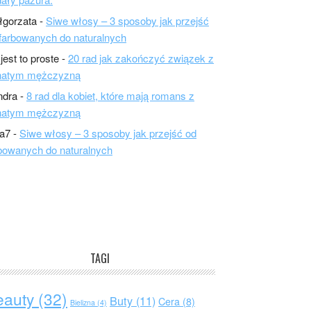
łgorzata
-
Siwe włosy – 3 sposoby jak przejść
farbowanych do naturalnych
 jest to proste
-
20 rad jak zakończyć związek z
natym mężczyzną
ndra
-
8 rad dla kobiet, które mają romans z
natym mężczyzną
a7
-
Siwe włosy – 3 sposoby jak przejść od
bowanych do naturalnych
TAGI
eauty
(32)
Buty
(11)
Cera
(8)
Bielizna
(4)