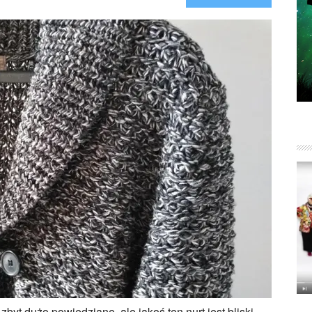
byt dużo powiedziane, ale jakoś ten nurt jest bliski