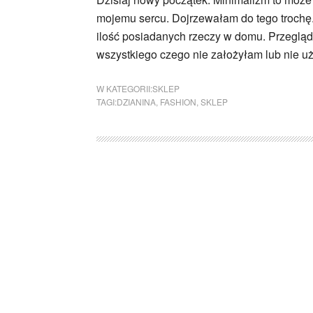
mojemu sercu. Dojrzewałam do tego trochę.
ilość posiadanych rzeczy w domu. Przegląd
wszystkiego czego nie założyłam lub nie uż
W KATEGORII:
SKLEP
TAGI:
DZIANINA
,
FASHION
,
SKLEP