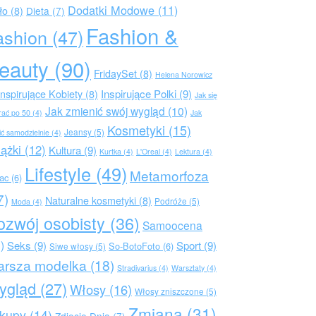
Dodatki Modowe
(11)
ło
(8)
Dieta
(7)
Fashion &
ashion
(47)
eauty
(90)
FridaySet
(8)
Helena Norowicz
Inspirujące Polki
(9)
Inspirujące Kobiety
(8)
Jak się
Jak zmienić swój wygląd
(10)
rać po 50
(4)
Jak
Kosmetyki
(15)
Jeansy
(5)
ić samodzielnie
(4)
iążki
(12)
Kultura
(9)
Kurtka
(4)
L'Oreal
(4)
Lektura
(4)
Lifestyle
(49)
Metamorfoza
rac
(6)
7)
Naturalne kosmetyki
(8)
Podróże
(5)
Moda
(4)
ozwój osobisty
(36)
Samoocena
)
Seks
(9)
Sport
(9)
So-BotoFoto
(6)
Siwe włosy
(5)
arsza modelka
(18)
Stradivarius
(4)
Warsztaty
(4)
ygląd
(27)
Włosy
(16)
Włosy zniszczone
(5)
Zmiana
(31)
kupy
(14)