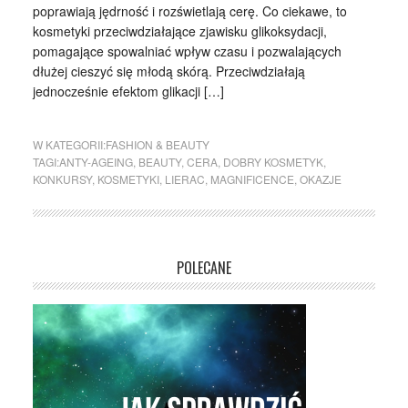
poprawiają jędrność i rozświetlają cerę. Co ciekawe, to
kosmetyki przeciwdziałające zjawisku glikoksydacji,
pomagające spowalniać wpływ czasu i pozwalających
dłużej cieszyć się młodą skórą. Przeciwdziałają
jednocześnie efektom glikacji […]
W KATEGORII:
FASHION & BEAUTY
TAGI:
ANTY-AGEING
,
BEAUTY
,
CERA
,
DOBRY KOSMETYK
,
KONKURSY
,
KOSMETYKI
,
LIERAC
,
MAGNIFICENCE
,
OKAZJE
POLECANE