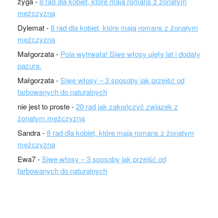
zyga
-
8 rad dla kobiet, które mają romans z żonatym
mężczyzną
Dylemat
-
8 rad dla kobiet, które mają romans z żonatym
mężczyzną
Małgorzata
-
Pola wytrwała! Siwe włosy ujęły lat i dodały
pazura.
Małgorzata
-
Siwe włosy – 3 sposoby jak przejść od
farbowanych do naturalnych
nie jest to proste
-
20 rad jak zakończyć związek z
żonatym mężczyzną
Sandra
-
8 rad dla kobiet, które mają romans z żonatym
mężczyzną
Ewa7
-
Siwe włosy – 3 sposoby jak przejść od
farbowanych do naturalnych