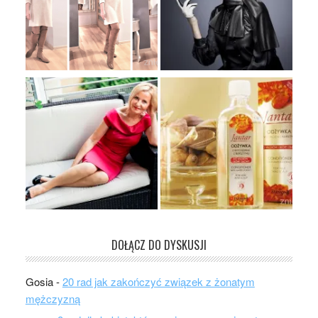
DOŁĄCZ DO DYSKUSJI
Gosia
-
20 rad jak zakończyć związek z żonatym
mężczyzną