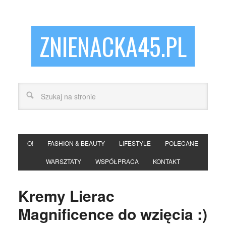
ZNIENACKA45.PL
O!
FASHION & BEAUTY
LIFESTYLE
POLECANE
WARSZTATY
WSPÓŁPRACA
KONTAKT
Kremy Lierac
Magnificence do wzięcia :)