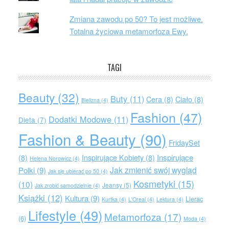
Zmiana zawodu po 50? To jest możliwe.
Totalna życiowa metamorfoza Ewy.
TAGI
Beauty
(32)
Buty
(11)
Cera
(8)
Ciało
(8)
Bielizna
(4)
Fashion
(47)
Dodatki Modowe
(11)
Dieta
(7)
Fashion & Beauty
(90)
FridaySet
Inspirujące
(8)
Inspirujące Kobiety
(8)
Helena Norowicz
(4)
Jak zmienić swój wygląd
Polki
(9)
Jak się ubierać po 50
(4)
Kosmetyki
(15)
(10)
Jeansy
(5)
Jak zrobić samodzielnie
(4)
Książki
(12)
Kultura
(9)
Lierac
Kurtka
(4)
L'Oreal
(4)
Lektura
(4)
Lifestyle
(49)
Metamorfoza
(17)
(6)
Moda
(4)