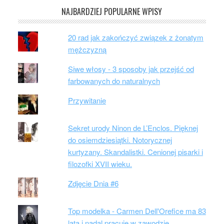
NAJBARDZIEJ POPULARNE WPISY
20 rad jak zakończyć związek z żonatym
mężczyzną
Siwe włosy - 3 sposoby jak przejść od
farbowanych do naturalnych
Przywitanie
Sekret urody Ninon de L’Enclos. Pięknej
do osiemdziesiątki. Notorycznej
kurtyzany. Skandalistki. Cenionej pisarki i
filozofki XVII wieku.
Zdjęcie Dnia #6
Top modelka - Carmen Dell'Orefice ma 83
lata i nadal pracuje w zawodzie