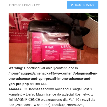
11/12/2014
PRZEZ
EWA
29 KOMENTARZY
Warning
: Undefined variable $content_end in
/home/rauqqex/znienacka45/wp-content/plugins/all-in-
one-adsense-and-ypn-pro/all-in-one-adsense-and-
ypn-pro.php
on line
668
AAAAAA!!!!!! Kochaaaane!!!!!! Kochane! Uwaga! Jest 8
kompletów Lierac Magnificence do wzięcia! Kosmetyki z
linii MAGNIFICENCE przeznaczone dla Pań 40+ (czyli dla
nas „znienacek” w sam raz), redukują zmarszczki,