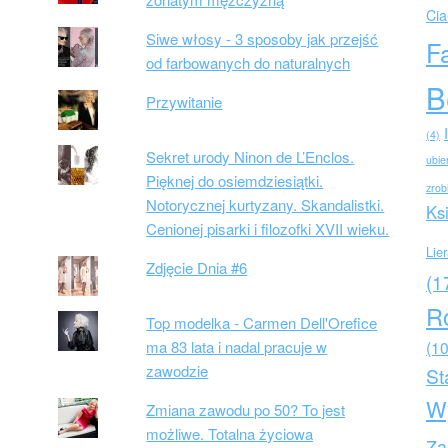
Cia
Siwe włosy - 3 sposoby jak przejść
F
od farbowanych do naturalnych
B
Przywitanie
(4)
Sekret urody Ninon de L’Enclos.
ubie
Pięknej do osiemdziesiątki.
zrob
Notorycznej kurtyzany. Skandalistki.
Ks
Cenionej pisarki i filozofki XVII wieku.
Lie
Zdjęcie Dnia #6
(1
R
Top modelka - Carmen Dell'Orefice
ma 83 lata i nadal pracuje w
(10
zawodzie
St
W
Zmiana zawodu po 50? To jest
możliwe. Totalna życiowa
Za