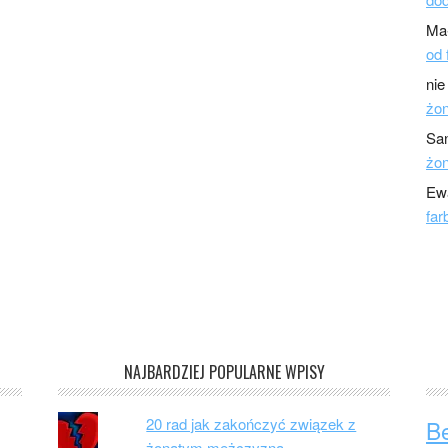
Ma
od 
nie
żo
Sa
żo
Ew
far
NAJBARDZIEJ POPULARNE WPISY
20 rad jak zakończyć związek z
B
żonatym mężczyzną