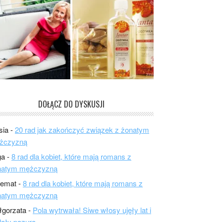
DOŁĄCZ DO DYSKUSJI
sia
-
20 rad jak zakończyć związek z żonatym
żczyzną
ga
-
8 rad dla kobiet, które mają romans z
natym mężczyzną
lemat
-
8 rad dla kobiet, które mają romans z
natym mężczyzną
łgorzata
-
Pola wytrwała! Siwe włosy ujęły lat i
ały pazura.