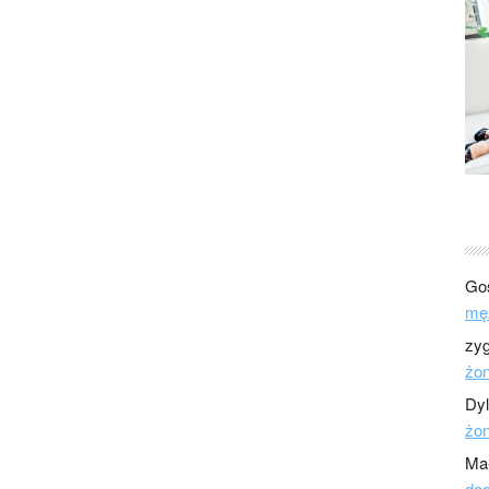
Go
mę
zy
żo
Dy
żo
Ma
dod