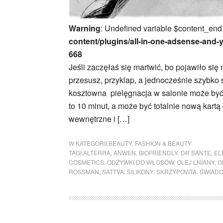
Warning
: Undefined variable $content_end
content/plugins/all-in-one-adsense-and-
668
Jeśli zaczęłaś się martwić, bo pojawiło si
przesusz, przyklap, a jednocześnie szybko s
kosztowna pielęgnacja w salonie może być s
to 10 minut, a może być totalnie nową kart
wewnętrzne i […]
W KATEGORII:
BEAUTY
,
FASHION & BEAUTY
TAGI:
ALTERRA
,
ANWEN
,
BIOFRIENDLY
,
DR SANTE
,
EL
COSMETICS
,
ODŻYWKI DO WŁOSÓW
,
OLEJ LNIANY
,
O
ROSSMAN
,
SATTVA
,
SILIKONY
,
SKRZYPOVITA
,
ŚWIADO