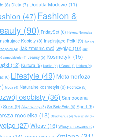
Dodatki Modowe
(11)
ło
(8)
Dieta
(7)
Fashion &
ashion
(47)
eauty
(90)
FridaySet
(8)
Helena Norowicz
Inspirujące Polki
(9)
Inspirujące Kobiety
(8)
Jak się
Jak zmienić swój wygląd
(10)
rać po 50
(4)
Jak
Kosmetyki
(15)
Jeansy
(5)
ić samodzielnie
(4)
iążki
(12)
Kultura
(9)
Kurtka
(4)
L'Oreal
(4)
Lektura
(4)
Lifestyle
(49)
Metamorfoza
rac
(6)
7)
Naturalne kosmetyki
(8)
Podróże
(5)
Moda
(4)
ozwój osobisty
(36)
Samoocena
)
Seks
(9)
Sport
(9)
So-BotoFoto
(6)
Siwe włosy
(5)
arsza modelka
(18)
Stradivarius
(4)
Warsztaty
(4)
ygląd
(27)
Włosy
(16)
Włosy zniszczone
(5)
Zmiana
(31)
kupy
(14)