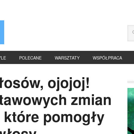
YLE
POLECANE
WARSZTATY
WSPÓŁPRACA
osów, ojojoj!
stawowych zmian
, które pomogły
włosy