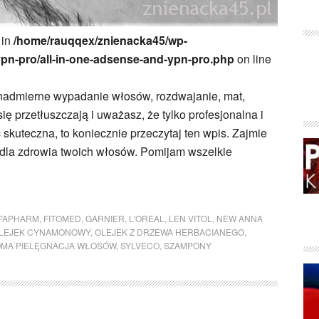
 in
/home/rauqqex/znienacka45/wp-
ypn-pro/all-in-one-adsense-and-ypn-pro.php
on line
ę nadmierne wypadanie włosów, rozdwajanie, mat,
ię przetłuszczają i uważasz, że tylko profesjonalna i
kuteczna, to koniecznie przeczytaj ten wpis. Zajmie
ą dla zdrowia twoich włosów. Pomijam wszelkie
FAPHARM
,
FITOMED
,
GARNIER
,
L'OREAL
,
LEN VITOL
,
NEW ANNA
LEJEK CYNAMONOWY
,
OLEJEK Z DRZEWA HERBACIANEGO
,
MA PIELĘGNACJA WŁOSÓW
,
SYLVECO
,
SZAMPONY