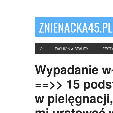
ZNIENACKA45.PL
O!
FASHION & BEAUTY
LIFEST
Wypadanie wł
==>> 15 pod
w pielęgnacji
mi uratować 