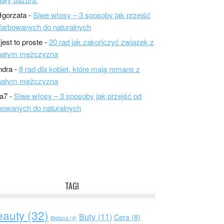
łgorzata
-
Siwe włosy – 3 sposoby jak przejść
farbowanych do naturalnych
 jest to proste
-
20 rad jak zakończyć związek z
natym mężczyzną
ndra
-
8 rad dla kobiet, które mają romans z
natym mężczyzną
a7
-
Siwe włosy – 3 sposoby jak przejść od
bowanych do naturalnych
TAGI
eauty
(32)
Buty
(11)
Cera
(8)
Bielizna
(4)