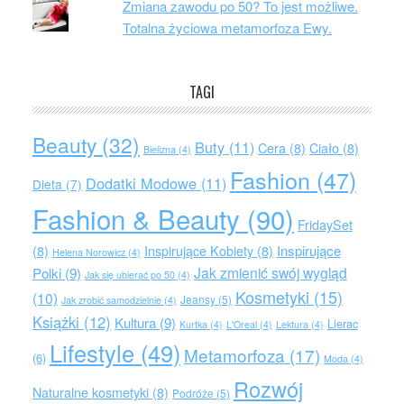
Zmiana zawodu po 50? To jest możliwe.
Totalna życiowa metamorfoza Ewy.
TAGI
Beauty
(32)
Buty
(11)
Cera
(8)
Ciało
(8)
Bielizna
(4)
Fashion
(47)
Dodatki Modowe
(11)
Dieta
(7)
Fashion & Beauty
(90)
FridaySet
Inspirujące
(8)
Inspirujące Kobiety
(8)
Helena Norowicz
(4)
Jak zmienić swój wygląd
Polki
(9)
Jak się ubierać po 50
(4)
Kosmetyki
(15)
(10)
Jeansy
(5)
Jak zrobić samodzielnie
(4)
Książki
(12)
Kultura
(9)
Lierac
Kurtka
(4)
L'Oreal
(4)
Lektura
(4)
Lifestyle
(49)
Metamorfoza
(17)
(6)
Moda
(4)
Rozwój
Naturalne kosmetyki
(8)
Podróże
(5)