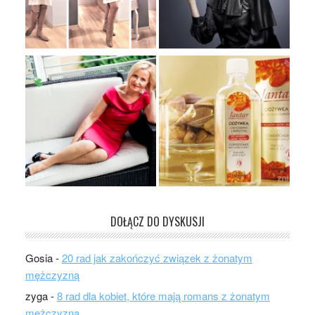
DOŁĄCZ DO DYSKUSJI
Gosia
-
20 rad jak zakończyć związek z żonatym
mężczyzną
zyga
-
8 rad dla kobiet, które mają romans z żonatym
mężczyzną