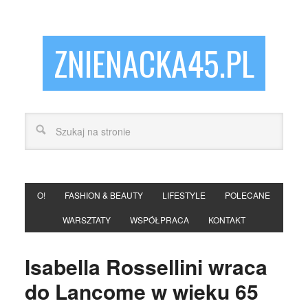
ZNIENACKA45.PL
O!
FASHION & BEAUTY
LIFESTYLE
POLECANE
WARSZTATY
WSPÓŁPRACA
KONTAKT
Isabella Rossellini wraca
do Lancome w wieku 65