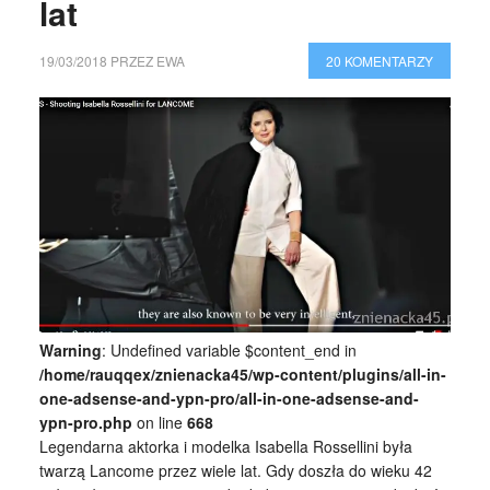
lat
19/03/2018
PRZEZ
EWA
20 KOMENTARZY
Warning
: Undefined variable $content_end in
/home/rauqqex/znienacka45/wp-content/plugins/all-in-
one-adsense-and-ypn-pro/all-in-one-adsense-and-
ypn-pro.php
on line
668
Legendarna aktorka i modelka Isabella Rossellini była
twarzą Lancome przez wiele lat. Gdy doszła do wieku 42