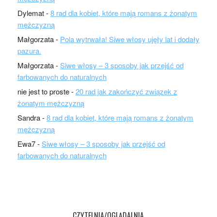
Dylemat
-
8 rad dla kobiet, które mają romans z żonatym
mężczyzną
Małgorzata
-
Pola wytrwała! Siwe włosy ujęły lat i dodały
pazura.
Małgorzata
-
Siwe włosy – 3 sposoby jak przejść od
farbowanych do naturalnych
nie jest to proste
-
20 rad jak zakończyć związek z
żonatym mężczyzną
Sandra
-
8 rad dla kobiet, które mają romans z żonatym
mężczyzną
Ewa7
-
Siwe włosy – 3 sposoby jak przejść od
farbowanych do naturalnych
CZYTELNIA/OGLĄDALNIA