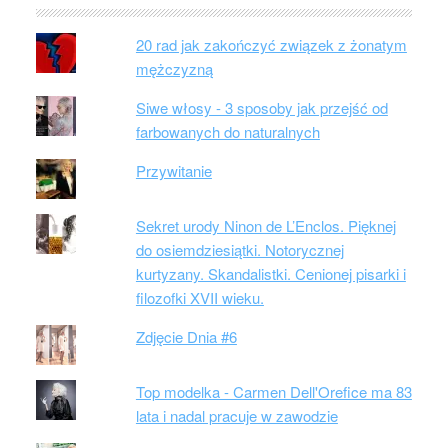
20 rad jak zakończyć związek z żonatym
mężczyzną
Siwe włosy - 3 sposoby jak przejść od
farbowanych do naturalnych
Przywitanie
Sekret urody Ninon de L’Enclos. Pięknej
do osiemdziesiątki. Notorycznej
kurtyzany. Skandalistki. Cenionej pisarki i
filozofki XVII wieku.
Zdjęcie Dnia #6
Top modelka - Carmen Dell'Orefice ma 83
lata i nadal pracuje w zawodzie