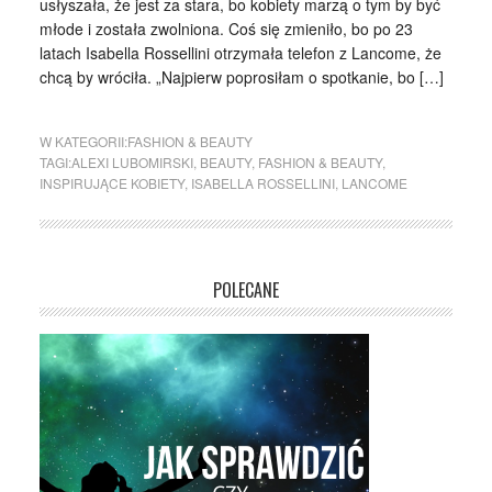
usłyszała, że jest za stara, bo kobiety marzą o tym by być
młode i została zwolniona. Coś się zmieniło, bo po 23
latach Isabella Rossellini otrzymała telefon z Lancome, że
chcą by wróciła. „Najpierw poprosiłam o spotkanie, bo […]
W KATEGORII:
FASHION & BEAUTY
TAGI:
ALEXI LUBOMIRSKI
,
BEAUTY
,
FASHION & BEAUTY
,
INSPIRUJĄCE KOBIETY
,
ISABELLA ROSSELLINI
,
LANCOME
POLECANE