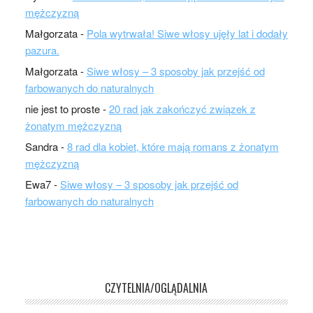
mężczyzną
Małgorzata
-
Pola wytrwała! Siwe włosy ujęły lat i dodały
pazura.
Małgorzata
-
Siwe włosy – 3 sposoby jak przejść od
farbowanych do naturalnych
nie jest to proste
-
20 rad jak zakończyć związek z
żonatym mężczyzną
Sandra
-
8 rad dla kobiet, które mają romans z żonatym
mężczyzną
Ewa7
-
Siwe włosy – 3 sposoby jak przejść od
farbowanych do naturalnych
CZYTELNIA/OGLĄDALNIA