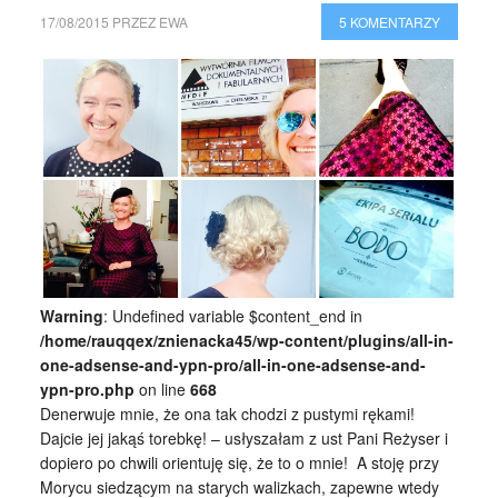
17/08/2015
PRZEZ
EWA
5 KOMENTARZY
Warning
: Undefined variable $content_end in
/home/rauqqex/znienacka45/wp-content/plugins/all-in-
one-adsense-and-ypn-pro/all-in-one-adsense-and-
ypn-pro.php
on line
668
Denerwuje mnie, że ona tak chodzi z pustymi rękami!
Dajcie jej jakąś torebkę! – usłyszałam z ust Pani Reżyser i
dopiero po chwili orientuję się, że to o mnie! A stoję przy
Morycu siedzącym na starych walizkach, zapewne wtedy