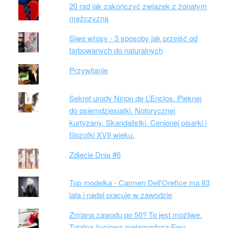
20 rad jak zakończyć związek z żonatym
mężczyzną
Siwe włosy - 3 sposoby jak przejść od
farbowanych do naturalnych
Przywitanie
Sekret urody Ninon de L’Enclos. Pięknej
do osiemdziesiątki. Notorycznej
kurtyzany. Skandalistki. Cenionej pisarki i
filozofki XVII wieku.
Zdjęcie Dnia #6
Top modelka - Carmen Dell'Orefice ma 83
lata i nadal pracuje w zawodzie
Zmiana zawodu po 50? To jest możliwe.
Totalna życiowa metamorfoza Ewy.