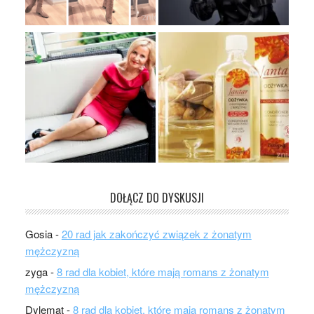
DOŁĄCZ DO DYSKUSJI
Gosia
-
20 rad jak zakończyć związek z żonatym
mężczyzną
zyga
-
8 rad dla kobiet, które mają romans z żonatym
mężczyzną
Dylemat
-
8 rad dla kobiet, które mają romans z żonatym