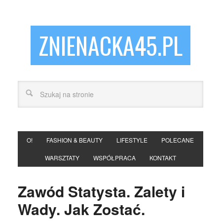
ZNIENACKA45.PL
O!
FASHION & BEAUTY
LIFESTYLE
POLECANE
WARSZTATY
WSPÓŁPRACA
KONTAKT
Zawód Statysta. Zalety i
Wady. Jak Zostać.