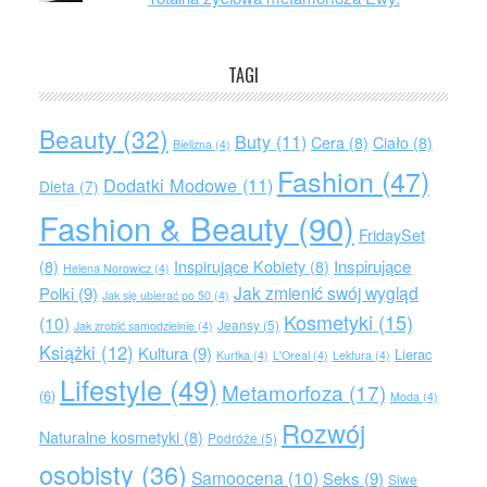
TAGI
Beauty
(32)
Buty
(11)
Cera
(8)
Ciało
(8)
Bielizna
(4)
Fashion
(47)
Dodatki Modowe
(11)
Dieta
(7)
Fashion & Beauty
(90)
FridaySet
Inspirujące
(8)
Inspirujące Kobiety
(8)
Helena Norowicz
(4)
Jak zmienić swój wygląd
Polki
(9)
Jak się ubierać po 50
(4)
Kosmetyki
(15)
(10)
Jeansy
(5)
Jak zrobić samodzielnie
(4)
Książki
(12)
Kultura
(9)
Lierac
Kurtka
(4)
L'Oreal
(4)
Lektura
(4)
Lifestyle
(49)
Metamorfoza
(17)
(6)
Moda
(4)
Rozwój
Naturalne kosmetyki
(8)
Podróże
(5)
osobisty
(36)
Samoocena
(10)
Seks
(9)
Siwe