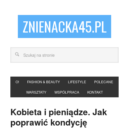
ZNIENACKA45.PL
O!
FASHION & BEAUTY
LIFESTYLE
POLECANE
WARSZTATY
WSPÓŁPRACA
KONTAKT
Kobieta i pieniądze. Jak
poprawić kondycję