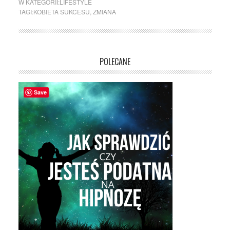
W KATEGORII:
LIFESTYLE
TAGI:
KOBIETA SUKCESU
,
ZMIANA
POLECANE
Save