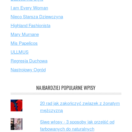
I am Every Woman
Nieco Starsza Dziewczyna
Highland Fashionista
Mary Murnane
Mis Papelicos
ULLMUS
Regresja Duchowa
Nastrojowy Ogród
NAJBARDZIEJ POPULARNE WPISY
20 rad jak zakończyć związek z żonatym
mężczyzną
Siwe włosy - 3 sposoby jak przejść od
farbowanych do naturalnych