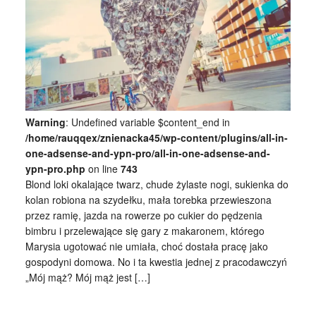
Warning
: Undefined variable $content_end in
/home/rauqqex/znienacka45/wp-content/plugins/all-in-
one-adsense-and-ypn-pro/all-in-one-adsense-and-
ypn-pro.php
on line
743
Blond loki okalające twarz, chude żylaste nogi, sukienka do
kolan robiona na szydełku, mała torebka przewieszona
przez ramię, jazda na rowerze po cukier do pędzenia
bimbru i przelewające się gary z makaronem, którego
Marysia ugotować nie umiała, choć dostała pracę jako
gospodyni domowa. No i ta kwestia jednej z pracodawczyń
„Mój mąż? Mój mąż jest […]