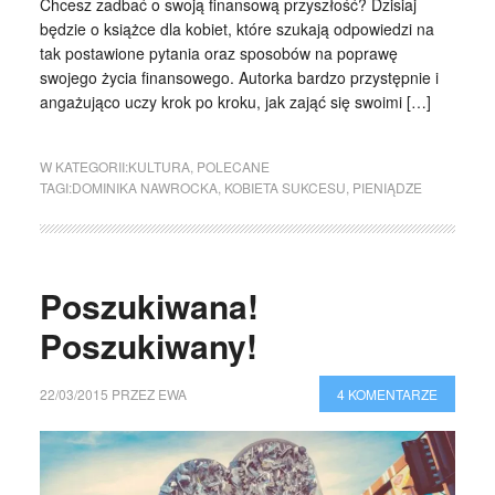
Chcesz zadbać o swoją finansową przyszłość? Dzisiaj
będzie o książce dla kobiet, które szukają odpowiedzi na
tak postawione pytania oraz sposobów na poprawę
swojego życia finansowego. Autorka bardzo przystępnie i
angażująco uczy krok po kroku, jak zająć się swoimi […]
W KATEGORII:
KULTURA
,
POLECANE
TAGI:
DOMINIKA NAWROCKA
,
KOBIETA SUKCESU
,
PIENIĄDZE
Poszukiwana!
Poszukiwany!
22/03/2015
PRZEZ
EWA
4 KOMENTARZE