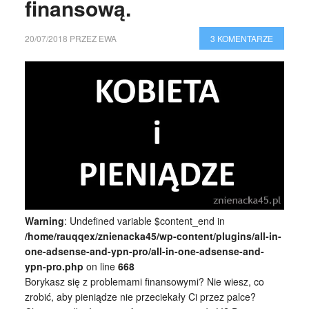
finansową.
20/07/2018
PRZEZ
EWA
3 KOMENTARZE
Warning
: Undefined variable $content_end in
/home/rauqqex/znienacka45/wp-content/plugins/all-in-
one-adsense-and-ypn-pro/all-in-one-adsense-and-
ypn-pro.php
on line
668
Borykasz się z problemami finansowymi? Nie wiesz, co
zrobić, aby pieniądze nie przeciekały Ci przez palce?