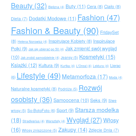
Beauty
(32)
Buty
(11)
Cera
(8)
Ciało
(8)
Bielizna
(4)
Fashion
(47)
Dodatki Modowe
(11)
Dieta
(7)
Fashion & Beauty
(90)
FridaySet
Inspirujące
(8)
Inspirujące Kobiety
(8)
Helena Norowicz
(4)
Jak zmienić swój wygląd
Polki
(9)
Jak się ubierać po 50
(4)
Kosmetyki
(15)
(10)
Jeansy
(5)
Jak zrobić samodzielnie
(4)
Książki
(12)
Kultura
(9)
Lierac
Kurtka
(4)
L'Oreal
(4)
Lektura
(4)
Lifestyle
(49)
Metamorfoza
(17)
(6)
Moda
(4)
Rozwój
Naturalne kosmetyki
(8)
Podróże
(5)
osobisty
(36)
Samoocena
(10)
Seks
(9)
Siwe
Starsza modelka
Sport
(9)
So-BotoFoto
(6)
włosy
(5)
Wygląd
(27)
(18)
Włosy
Stradivarius
(4)
Warsztaty
(4)
(16)
Zakupy
(14)
Zdjęcie Dnia
(7)
Włosy zniszczone
(5)