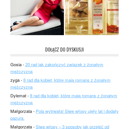
DOŁĄCZ DO DYSKUSJI
Gosia
-
20 rad jak zakończyć związek z żonatym
mężczyzną
zyga
-
8 rad dla kobiet, które mają romans z żonatym
mężczyzną
Dylemat
-
8 rad dla kobiet, które mają romans z żonatym
mężczyzną
Małgorzata
-
Pola wytrwała! Siwe włosy ujęły lat i dodały
pazura.
Małgorzata
-
Siwe włosy – 3 sposoby jak przejść od