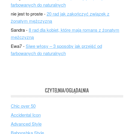
farbowanych do naturalnych
nie jest to proste
-
20 rad jak zakończyć związek z
żonatym mężczyzną
Sandra
-
8 rad dla kobiet, które mają romans z żonatym
mężczyzną
Ewa7
-
Siwe włosy – 3 sposoby jak przejść od
farbowanych do naturalnych
CZYTELNIA/OGLĄDALNIA
Chic over 50
Accidental Icon
Advanced Style
Babooshka Style