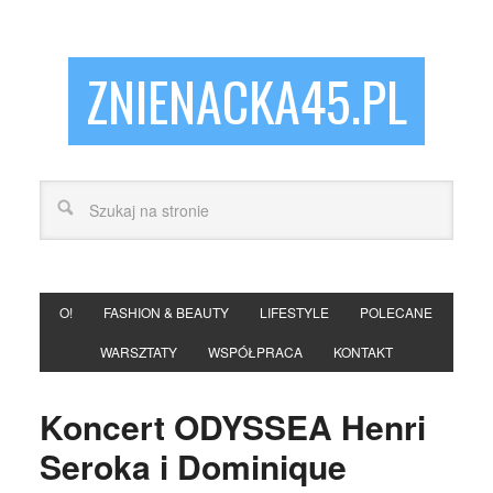
ZNIENACKA45.PL
O!
FASHION & BEAUTY
LIFESTYLE
POLECANE
WARSZTATY
WSPÓŁPRACA
KONTAKT
Koncert ODYSSEA Henri
Seroka i Dominique