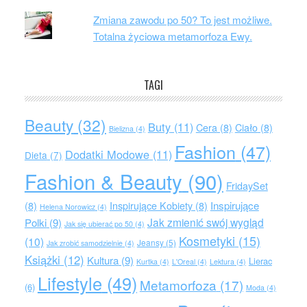
Zmiana zawodu po 50? To jest możliwe.
Totalna życiowa metamorfoza Ewy.
TAGI
Beauty
(32)
Buty
(11)
Cera
(8)
Ciało
(8)
Bielizna
(4)
Fashion
(47)
Dodatki Modowe
(11)
Dieta
(7)
Fashion & Beauty
(90)
FridaySet
Inspirujące
(8)
Inspirujące Kobiety
(8)
Helena Norowicz
(4)
Jak zmienić swój wygląd
Polki
(9)
Jak się ubierać po 50
(4)
Kosmetyki
(15)
(10)
Jeansy
(5)
Jak zrobić samodzielnie
(4)
Książki
(12)
Kultura
(9)
Lierac
Kurtka
(4)
L'Oreal
(4)
Lektura
(4)
Lifestyle
(49)
Metamorfoza
(17)
(6)
Moda
(4)