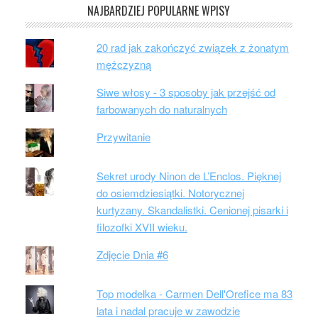
NAJBARDZIEJ POPULARNE WPISY
20 rad jak zakończyć związek z żonatym
mężczyzną
Siwe włosy - 3 sposoby jak przejść od
farbowanych do naturalnych
Przywitanie
Sekret urody Ninon de L’Enclos. Pięknej
do osiemdziesiątki. Notorycznej
kurtyzany. Skandalistki. Cenionej pisarki i
filozofki XVII wieku.
Zdjęcie Dnia #6
Top modelka - Carmen Dell'Orefice ma 83
lata i nadal pracuje w zawodzie