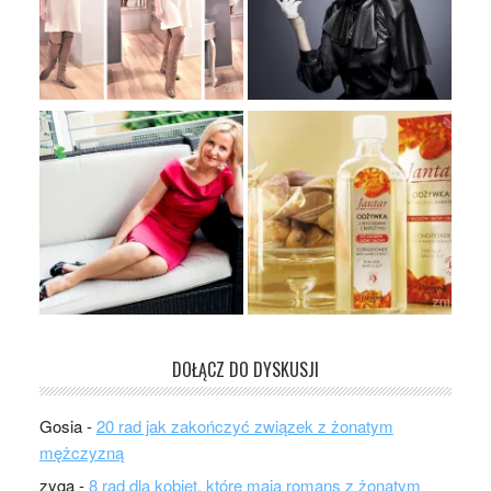
DOŁĄCZ DO DYSKUSJI
Gosia
-
20 rad jak zakończyć związek z żonatym
mężczyzną
zyga
-
8 rad dla kobiet, które mają romans z żonatym