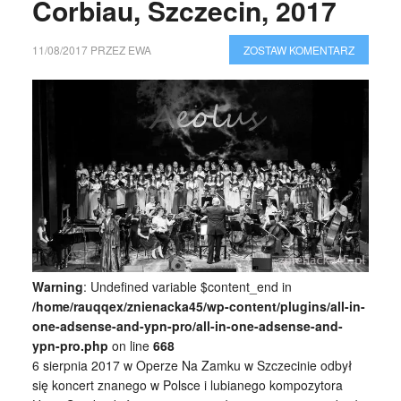
Corbiau, Szczecin, 2017
11/08/2017
PRZEZ
EWA
ZOSTAW KOMENTARZ
Warning
: Undefined variable $content_end in
/home/rauqqex/znienacka45/wp-content/plugins/all-in-
one-adsense-and-ypn-pro/all-in-one-adsense-and-
ypn-pro.php
on line
668
6 sierpnia 2017 w Operze Na Zamku w Szczecinie odbył
się koncert znanego w Polsce i lubianego kompozytora