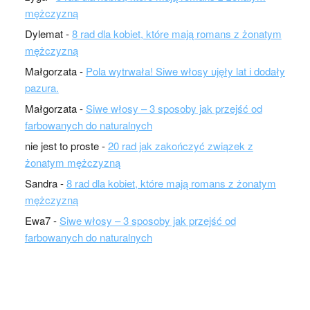
mężczyzną
Dylemat
-
8 rad dla kobiet, które mają romans z żonatym
mężczyzną
Małgorzata
-
Pola wytrwała! Siwe włosy ujęły lat i dodały
pazura.
Małgorzata
-
Siwe włosy – 3 sposoby jak przejść od
farbowanych do naturalnych
nie jest to proste
-
20 rad jak zakończyć związek z
żonatym mężczyzną
Sandra
-
8 rad dla kobiet, które mają romans z żonatym
mężczyzną
Ewa7
-
Siwe włosy – 3 sposoby jak przejść od
farbowanych do naturalnych