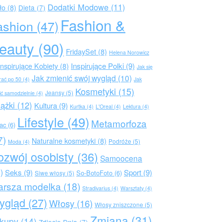
Dodatki Modowe
(11)
ło
(8)
Dieta
(7)
Fashion &
ashion
(47)
eauty
(90)
FridaySet
(8)
Helena Norowicz
Inspirujące Polki
(9)
Inspirujące Kobiety
(8)
Jak się
Jak zmienić swój wygląd
(10)
rać po 50
(4)
Jak
Kosmetyki
(15)
Jeansy
(5)
ić samodzielnie
(4)
iążki
(12)
Kultura
(9)
Kurtka
(4)
L'Oreal
(4)
Lektura
(4)
Lifestyle
(49)
Metamorfoza
rac
(6)
7)
Naturalne kosmetyki
(8)
Podróże
(5)
Moda
(4)
ozwój osobisty
(36)
Samoocena
)
Seks
(9)
Sport
(9)
So-BotoFoto
(6)
Siwe włosy
(5)
arsza modelka
(18)
Stradivarius
(4)
Warsztaty
(4)
ygląd
(27)
Włosy
(16)
Włosy zniszczone
(5)
Zmiana
(31)
kupy
(14)