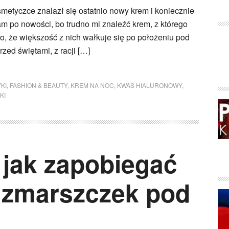
kosmetyczce znalazł się ostatnio nowy krem i koniecznie
am po nowości, bo trudno mi znaleźć krem, z którego
, że większość z nich wałkuje się po położeniu pod
zed świętami, z racji […]
KI
,
FASHION & BEAUTY
,
KREM NA NOC
,
KWAS HIALURONOWY
,
KI
jak zapobiegać
 zmarszczek pod