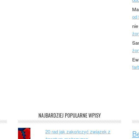
Ma
od 
nie
żo
Sa
żo
Ew
far
NAJBARDZIEJ POPULARNE WPISY
20 rad jak zakończyć związek z
B
żonatym mężczyzną