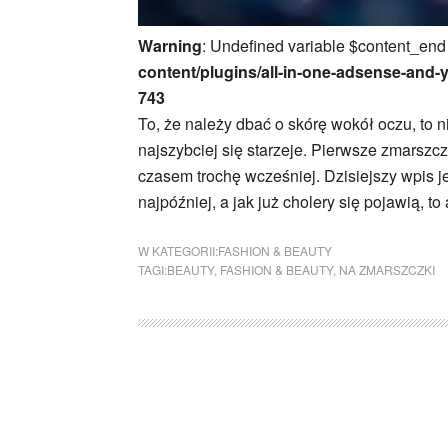
Warning
: Undefined variable $content_end
content/plugins/all-in-one-adsense-and-
743
To, że należy dbać o skórę wokół oczu, to n
najszybciej się starzeje. Pierwsze zmarszcz
czasem trochę wcześniej. Dzisiejszy wpis jes
najpóźniej, a jak już cholery się pojawią, to
W KATEGORII:
FASHION & BEAUTY
TAGI:
BEAUTY
,
FASHION & BEAUTY
,
NA ZMARSZCZKI