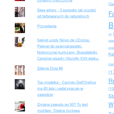
Cia
Siwe włosy - 3 sposoby jak przejść
F
od farbowanych do naturalnych
B
Przywitanie
(4)
Sekret urody Ninon de L’Enclos.
ubie
Pięknej do osiemdziesiątki.
zrob
Notorycznej kurtyzany. Skandalistki.
Ks
Cenionej pisarki i filozofki XVII wieku.
Lie
Zdjęcie Dnia #6
(1
R
Top modelka - Carmen Dell'Orefice
ma 83 lata i nadal pracuje w
(10
zawodzie
St
W
Zmiana zawodu po 50? To jest
możliwe. Totalna życiowa
Za