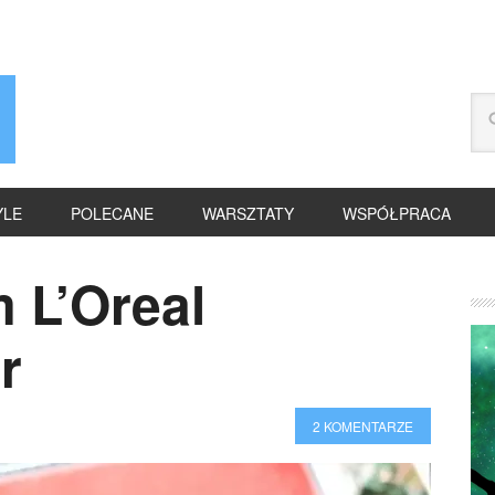
YLE
POLECANE
WARSZTATY
WSPÓŁPRACA
 L’Oreal
er
2 KOMENTARZE