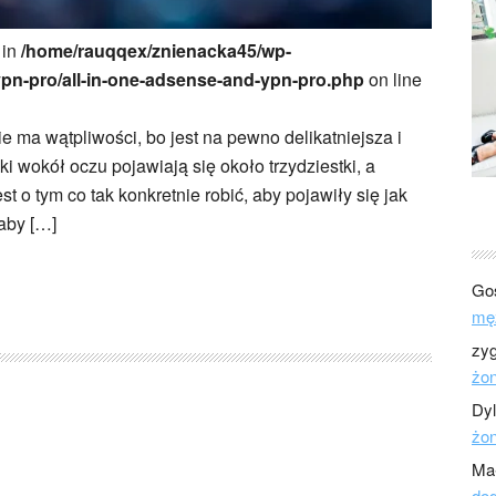
 in
/home/rauqqex/znienacka45/wp-
ypn-pro/all-in-one-adsense-and-ypn-pro.php
on line
ie ma wątpliwości, bo jest na pewno delikatniejsza i
ki wokół oczu pojawiają się około trzydziestki, a
t o tym co tak konkretnie robić, aby pojawiły się jak
 aby […]
Go
mę
zy
żo
Dy
żo
Ma
dod