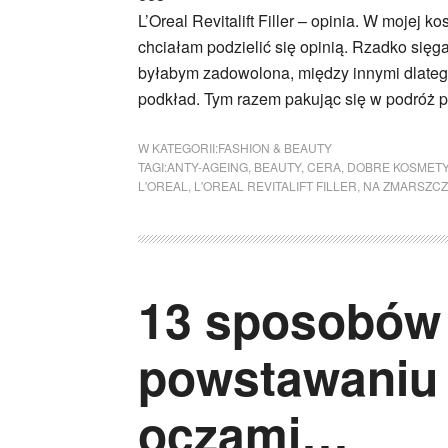
L’Oreal Revitalift Filler – opinia. W mojej 
chciałam podzielić się opinią. Rzadko sięg
byłabym zadowolona, między innymi dlatego
podkład. Tym razem pakując się w podróż pr
W KATEGORII:
FASHION & BEAUTY
TAGI:
ANTY-AGEING
,
BEAUTY
,
CERA
,
DOBRE KOSMETY
L'OREAL
,
L'OREAL REVITALIFT FILLER
,
NA ZMARSZCZ
13 sposobów 
powstawaniu
oczami…