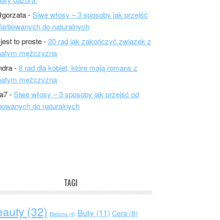
łgorzata
-
Siwe włosy – 3 sposoby jak przejść
farbowanych do naturalnych
 jest to proste
-
20 rad jak zakończyć związek z
natym mężczyzną
ndra
-
8 rad dla kobiet, które mają romans z
natym mężczyzną
a7
-
Siwe włosy – 3 sposoby jak przejść od
bowanych do naturalnych
TAGI
eauty
(32)
Buty
(11)
Cera
(8)
Bielizna
(4)