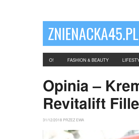
ZNIENACKA45.PL
O!
FASHION & BEAUTY
LIFEST
Opinia – Krem
Revitalift Fill
31/12/2018
PRZEZ
EWA