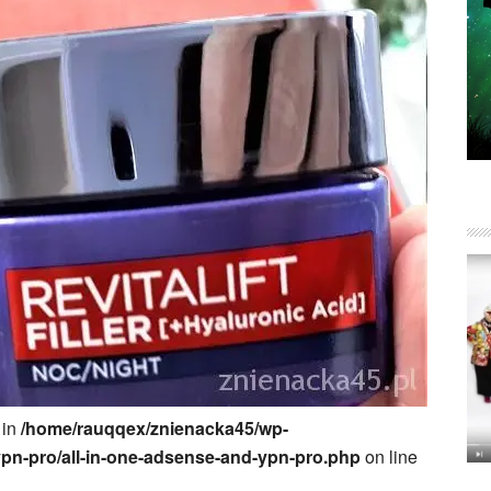
 in
/home/rauqqex/znienacka45/wp-
ypn-pro/all-in-one-adsense-and-ypn-pro.php
on line