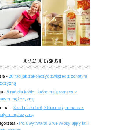
DOŁĄCZ DO DYSKUSJI
sia
-
20 rad jak zakończyć związek z żonatym
żczyzną
ga
-
8 rad dla kobiet, które mają romans z
natym mężczyzną
lemat
-
8 rad dla kobiet, które mają romans z
natym mężczyzną
łgorzata
-
Pola wytrwała! Siwe włosy ujęły lat i
ały pazura.