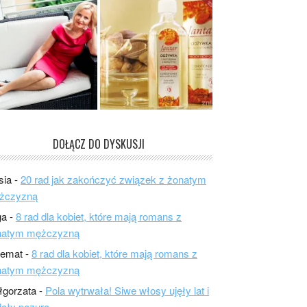
DOŁĄCZ DO DYSKUSJI
sia
-
20 rad jak zakończyć związek z żonatym
żczyzną
ga
-
8 rad dla kobiet, które mają romans z
natym mężczyzną
lemat
-
8 rad dla kobiet, które mają romans z
natym mężczyzną
łgorzata
-
Pola wytrwała! Siwe włosy ujęły lat i
ały pazura.