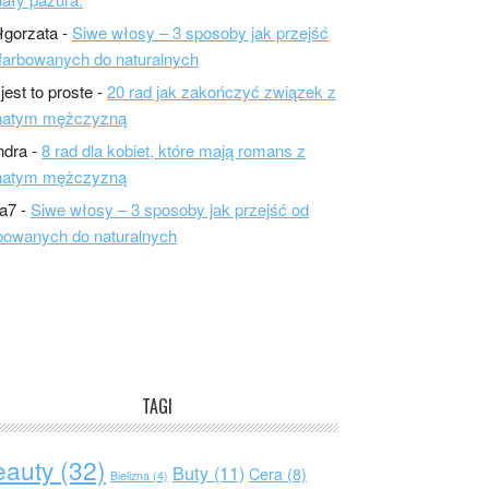
łgorzata
-
Siwe włosy – 3 sposoby jak przejść
farbowanych do naturalnych
 jest to proste
-
20 rad jak zakończyć związek z
natym mężczyzną
ndra
-
8 rad dla kobiet, które mają romans z
natym mężczyzną
a7
-
Siwe włosy – 3 sposoby jak przejść od
bowanych do naturalnych
TAGI
eauty
(32)
Buty
(11)
Cera
(8)
Bielizna
(4)