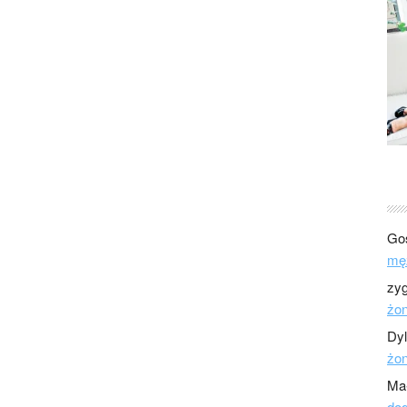
Go
mę
zy
żo
Dy
żo
Ma
dod