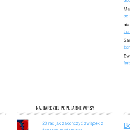
Ma
od 
nie
żo
Sa
żo
Ew
far
NAJBARDZIEJ POPULARNE WPISY
20 rad jak zakończyć związek z
B
żonatym mężczyzną