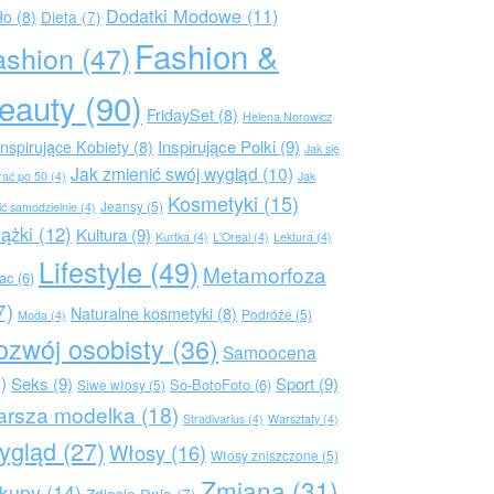
Dodatki Modowe
(11)
ło
(8)
Dieta
(7)
Fashion &
ashion
(47)
eauty
(90)
FridaySet
(8)
Helena Norowicz
Inspirujące Polki
(9)
Inspirujące Kobiety
(8)
Jak się
Jak zmienić swój wygląd
(10)
rać po 50
(4)
Jak
Kosmetyki
(15)
Jeansy
(5)
ić samodzielnie
(4)
iążki
(12)
Kultura
(9)
Kurtka
(4)
L'Oreal
(4)
Lektura
(4)
Lifestyle
(49)
Metamorfoza
rac
(6)
7)
Naturalne kosmetyki
(8)
Podróże
(5)
Moda
(4)
ozwój osobisty
(36)
Samoocena
)
Seks
(9)
Sport
(9)
So-BotoFoto
(6)
Siwe włosy
(5)
arsza modelka
(18)
Stradivarius
(4)
Warsztaty
(4)
ygląd
(27)
Włosy
(16)
Włosy zniszczone
(5)
Zmiana
(31)
kupy
(14)