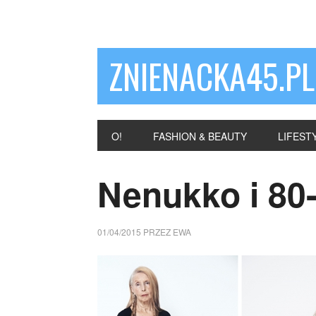
ZNIENACKA45.PL
O!
FASHION & BEAUTY
LIFEST
Nenukko i 80
01/04/2015
PRZEZ
EWA