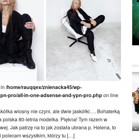
 in
/home/rauqqex/znienacka45/wp-
ypn-pro/all-in-one-adsense-and-ypn-pro.php
on line
skółka wiosny nie czyni, ale dwie jaskółki…. Bohaterką
a polska 80-letnia modelka. Piękna! Tym razem w
ej. Jak patrzę na to jak została ubrana p. Helena, to
i polecam wszystkim, którzy tu […]