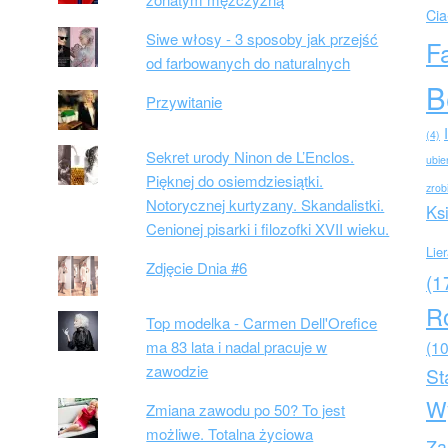
Cia
Siwe włosy - 3 sposoby jak przejść
F
od farbowanych do naturalnych
B
Przywitanie
(4)
Sekret urody Ninon de L’Enclos.
ubie
Pięknej do osiemdziesiątki.
zrob
Notorycznej kurtyzany. Skandalistki.
Ks
Cenionej pisarki i filozofki XVII wieku.
Lie
Zdjęcie Dnia #6
(1
R
Top modelka - Carmen Dell'Orefice
ma 83 lata i nadal pracuje w
(10
zawodzie
St
W
Zmiana zawodu po 50? To jest
możliwe. Totalna życiowa
Za