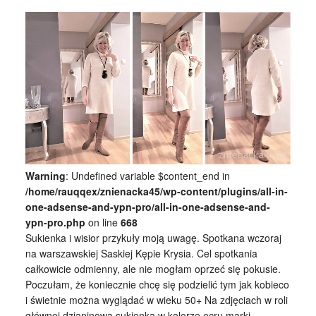
Warning
: Undefined variable $content_end in
/home/rauqqex/znienacka45/wp-content/plugins/all-in-
one-adsense-and-ypn-pro/all-in-one-adsense-and-
ypn-pro.php
on line
668
Sukienka i wisior przykuły moją uwagę. Spotkana wczoraj
na warszawskiej Saskiej Kępie Krysia. Cel spotkania
całkowicie odmienny, ale nie mogłam oprzeć się pokusie.
Poczułam, że koniecznie chcę się podzielić tym jak kobieco
i świetnie można wyglądać w wieku 50+ Na zdjęciach w roli
głównej dzianinowa sukienka w kolorze ecru marki