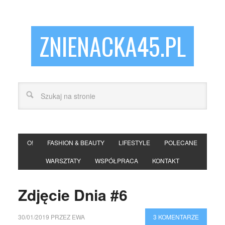
ZNIENACKA45.PL
O!
FASHION & BEAUTY
LIFESTYLE
POLECANE
WARSZTATY
WSPÓŁPRACA
KONTAKT
Zdjęcie Dnia #6
30/01/2019
PRZEZ
EWA
3 KOMENTARZE