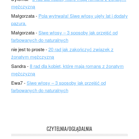
mężczyzną
Małgorzata
-
Pola wytrwała! Siwe włosy ujęły lat i dodały
pazura.
Małgorzata
-
Siwe włosy – 3 sposoby jak przejść od
farbowanych do naturalnych
nie jest to proste
-
20 rad jak zakończyć związek z
żonatym mężczyzną
Sandra
-
8 rad dla kobiet, które mają romans z żonatym
mężczyzną
Ewa7
-
Siwe włosy – 3 sposoby jak przejść od
farbowanych do naturalnych
CZYTELNIA/OGLĄDALNIA