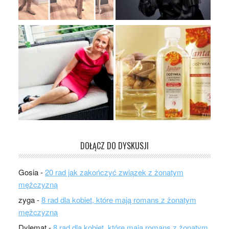
DOŁĄCZ DO DYSKUSJI
Gosia
-
20 rad jak zakończyć związek z żonatym
mężczyzną
zyga
-
8 rad dla kobiet, które mają romans z żonatym
mężczyzną
Dylemat
-
8 rad dla kobiet, które mają romans z żonatym