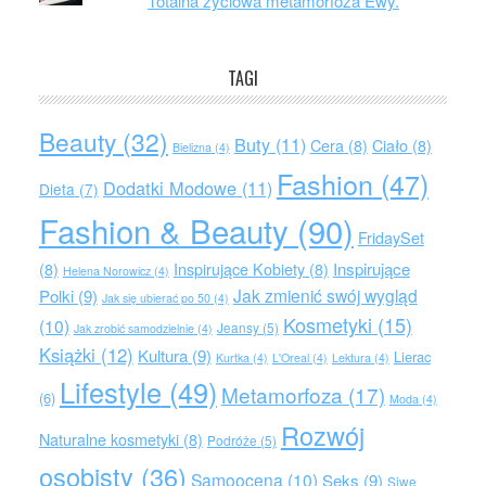
Totalna życiowa metamorfoza Ewy.
TAGI
Beauty
(32)
Buty
(11)
Cera
(8)
Ciało
(8)
Bielizna
(4)
Fashion
(47)
Dodatki Modowe
(11)
Dieta
(7)
Fashion & Beauty
(90)
FridaySet
Inspirujące
(8)
Inspirujące Kobiety
(8)
Helena Norowicz
(4)
Jak zmienić swój wygląd
Polki
(9)
Jak się ubierać po 50
(4)
Kosmetyki
(15)
(10)
Jeansy
(5)
Jak zrobić samodzielnie
(4)
Książki
(12)
Kultura
(9)
Lierac
Kurtka
(4)
L'Oreal
(4)
Lektura
(4)
Lifestyle
(49)
Metamorfoza
(17)
(6)
Moda
(4)
Rozwój
Naturalne kosmetyki
(8)
Podróże
(5)
osobisty
(36)
Samoocena
(10)
Seks
(9)
Siwe