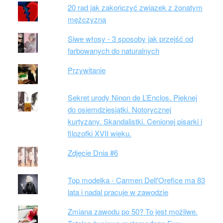
20 rad jak zakończyć związek z żonatym
mężczyzną
Siwe włosy - 3 sposoby jak przejść od
farbowanych do naturalnych
Przywitanie
Sekret urody Ninon de L’Enclos. Pięknej
do osiemdziesiątki. Notorycznej
kurtyzany. Skandalistki. Cenionej pisarki i
filozofki XVII wieku.
Zdjęcie Dnia #6
Top modelka - Carmen Dell'Orefice ma 83
lata i nadal pracuje w zawodzie
Zmiana zawodu po 50? To jest możliwe.