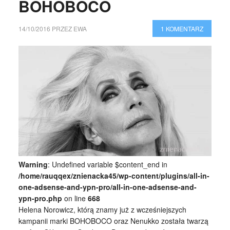
BOHOBOCO
14/10/2016
PRZEZ
EWA
1 KOMENTARZ
Warning
: Undefined variable $content_end in
/home/rauqqex/znienacka45/wp-content/plugins/all-in-
one-adsense-and-ypn-pro/all-in-one-adsense-and-
ypn-pro.php
on line
668
Helena Norowicz, którą znamy już z wcześniejszych
kampanii marki BOHOBOCO oraz Nenukko została twarzą