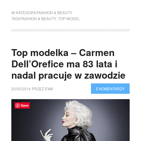
W KATEGORII:
FASHION & BEAUTY
TAGI:
FASHION & BEAUTY
,
TOP MODEL
Top modelka – Carmen
Dell’Orefice ma 83 lata i
nadal pracuje w zawodzie
20/02/2014
PRZEZ
EWA
5 KOMENTARZY
Save