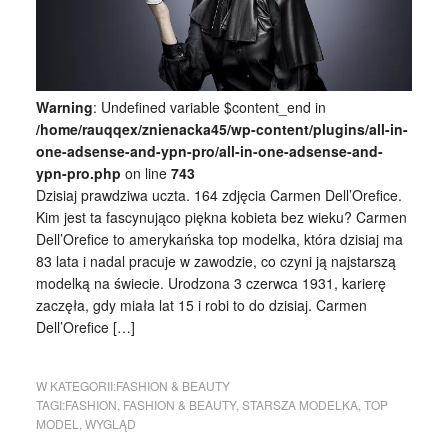
Warning
: Undefined variable $content_end in
/home/rauqqex/znienacka45/wp-content/plugins/all-in-
one-adsense-and-ypn-pro/all-in-one-adsense-and-
ypn-pro.php
on line
743
Dzisiaj prawdziwa uczta. 164 zdjęcia Carmen Dell’Orefice.
Kim jest ta fascynująco piękna kobieta bez wieku? Carmen
Dell’Orefice to amerykańska top modelka, która dzisiaj ma
83 lata i nadal pracuje w zawodzie, co czyni ją najstarszą
modelką na świecie. Urodzona 3 czerwca 1931, karierę
zaczęła, gdy miała lat 15 i robi to do dzisiaj. Carmen
Dell’Orefice […]
W KATEGORII:
FASHION & BEAUTY
TAGI:
FASHION
,
FASHION & BEAUTY
,
STARSZA MODELKA
,
TOP
MODEL
,
WYGLĄD