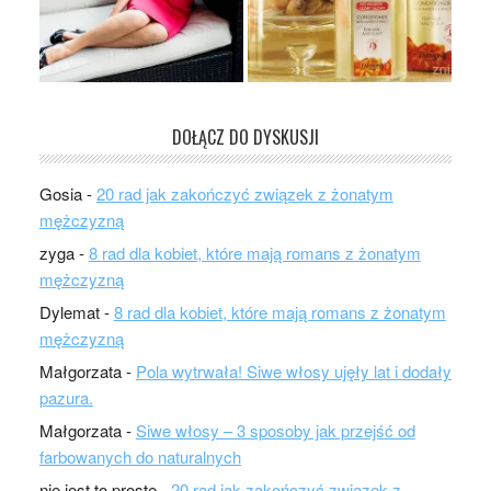
DOŁĄCZ DO DYSKUSJI
Gosia
-
20 rad jak zakończyć związek z żonatym
mężczyzną
zyga
-
8 rad dla kobiet, które mają romans z żonatym
mężczyzną
Dylemat
-
8 rad dla kobiet, które mają romans z żonatym
mężczyzną
Małgorzata
-
Pola wytrwała! Siwe włosy ujęły lat i dodały
pazura.
Małgorzata
-
Siwe włosy – 3 sposoby jak przejść od
farbowanych do naturalnych
nie jest to proste
-
20 rad jak zakończyć związek z