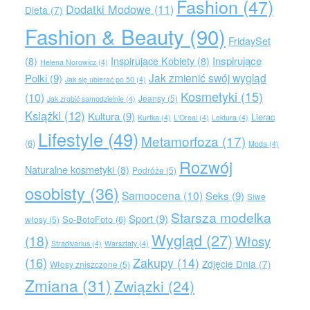
Fashion
(47)
Dodatki Modowe
(11)
Dieta
(7)
Fashion & Beauty
(90)
FridaySet
Inspirujące
(8)
Inspirujące Kobiety
(8)
Helena Norowicz
(4)
Jak zmienić swój wygląd
Polki
(9)
Jak się ubierać po 50
(4)
Kosmetyki
(15)
(10)
Jeansy
(5)
Jak zrobić samodzielnie
(4)
Książki
(12)
Kultura
(9)
Lierac
Kurtka
(4)
L'Oreal
(4)
Lektura
(4)
Lifestyle
(49)
Metamorfoza
(17)
(6)
Moda
(4)
Rozwój
Naturalne kosmetyki
(8)
Podróże
(5)
osobisty
(36)
Samoocena
(10)
Seks
(9)
Siwe
Starsza modelka
Sport
(9)
So-BotoFoto
(6)
włosy
(5)
Wygląd
(27)
(18)
Włosy
Stradivarius
(4)
Warsztaty
(4)
(16)
Zakupy
(14)
Zdjęcie Dnia
(7)
Włosy zniszczone
(5)
Zmiana
(31)
Związki
(24)