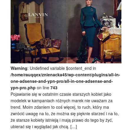
Warning
: Undefined variable $content_end in
/home/rauqqex/znienacka45/wp-content/plugins/all-in-
one-adsense-and-ypn-pro/all-in-one-adsense-and-
ypn-pro.php
on line
743
Pojawianie się w ostatnim czasie starszych kobiet jako
modelek w kampaniach różnych marek nie uważam za
trend. Moim zdaniem to coś więcej, to ruch, który ma
zwrócić uwagę na to, że można się pięknie starzeć i na to,
że starsze kobiety istnieją i mają prawo do tego by żyć,
ubierać się i wyglądać jak chcą. […]