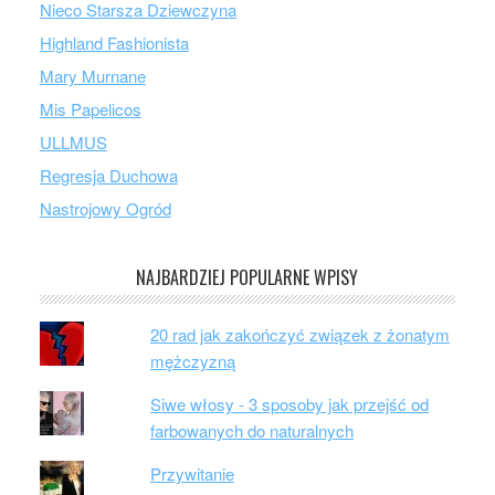
Nieco Starsza Dziewczyna
Highland Fashionista
Mary Murnane
Mis Papelicos
ULLMUS
Regresja Duchowa
Nastrojowy Ogród
NAJBARDZIEJ POPULARNE WPISY
20 rad jak zakończyć związek z żonatym
mężczyzną
Siwe włosy - 3 sposoby jak przejść od
farbowanych do naturalnych
Przywitanie