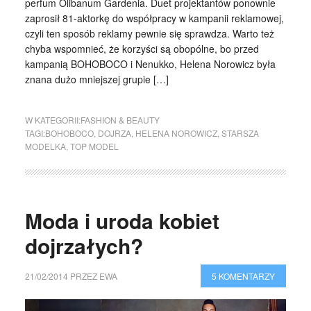
perfum Olibanum Gardenia. Duet projektantów ponownie
zaprosił 81-aktorkę do współpracy w kampanii reklamowej,
czyli ten sposób reklamy pewnie się sprawdza. Warto też
chyba wspomnieć, że korzyści są obopólne, bo przed
kampanią BOHOBOCO i Nenukko, Helena Norowicz była
znana dużo mniejszej grupie […]
W KATEGORII:
FASHION & BEAUTY
TAGI:
BOHOBOCO
,
DOJRZA
,
HELENA NOROWICZ
,
STARSZA
MODELKA
,
TOP MODEL
Moda i uroda kobiet
dojrzałych?
21/02/2014
PRZEZ
EWA
5 KOMENTARZY