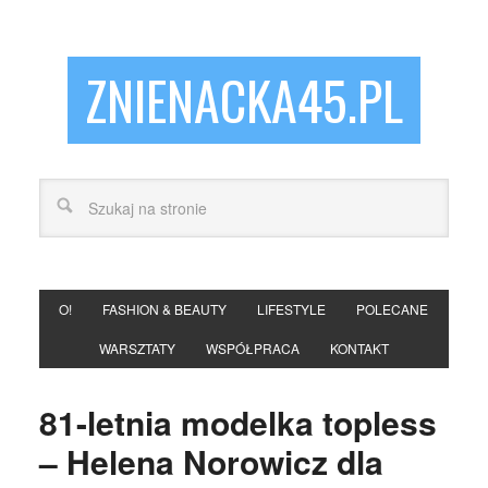
ZNIENACKA45.PL
O!
FASHION & BEAUTY
LIFESTYLE
POLECANE
WARSZTATY
WSPÓŁPRACA
KONTAKT
81-letnia modelka topless
– Helena Norowicz dla