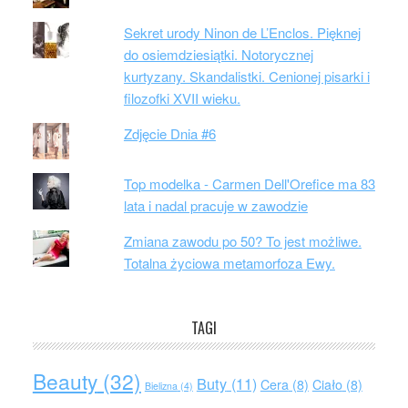
Sekret urody Ninon de L’Enclos. Pięknej
do osiemdziesiątki. Notorycznej
kurtyzany. Skandalistki. Cenionej pisarki i
filozofki XVII wieku.
Zdjęcie Dnia #6
Top modelka - Carmen Dell'Orefice ma 83
lata i nadal pracuje w zawodzie
Zmiana zawodu po 50? To jest możliwe.
Totalna życiowa metamorfoza Ewy.
TAGI
Beauty
(32)
Buty
(11)
Cera
(8)
Ciało
(8)
Bielizna
(4)