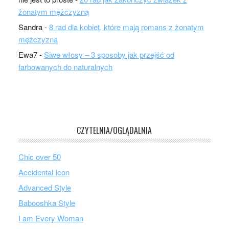
żonatym mężczyzną
Sandra
-
8 rad dla kobiet, które mają romans z żonatym
mężczyzną
Ewa7
-
Siwe włosy – 3 sposoby jak przejść od
farbowanych do naturalnych
CZYTELNIA/OGLĄDALNIA
Chic over 50
Accidental Icon
Advanced Style
Babooshka Style
I am Every Woman