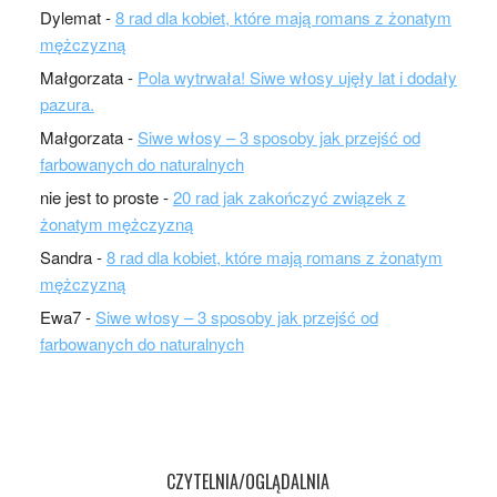
Dylemat
-
8 rad dla kobiet, które mają romans z żonatym
mężczyzną
Małgorzata
-
Pola wytrwała! Siwe włosy ujęły lat i dodały
pazura.
Małgorzata
-
Siwe włosy – 3 sposoby jak przejść od
farbowanych do naturalnych
nie jest to proste
-
20 rad jak zakończyć związek z
żonatym mężczyzną
Sandra
-
8 rad dla kobiet, które mają romans z żonatym
mężczyzną
Ewa7
-
Siwe włosy – 3 sposoby jak przejść od
farbowanych do naturalnych
CZYTELNIA/OGLĄDALNIA