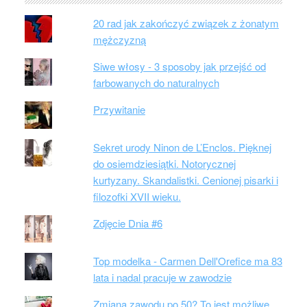
20 rad jak zakończyć związek z żonatym
mężczyzną
Siwe włosy - 3 sposoby jak przejść od
farbowanych do naturalnych
Przywitanie
Sekret urody Ninon de L’Enclos. Pięknej
do osiemdziesiątki. Notorycznej
kurtyzany. Skandalistki. Cenionej pisarki i
filozofki XVII wieku.
Zdjęcie Dnia #6
Top modelka - Carmen Dell'Orefice ma 83
lata i nadal pracuje w zawodzie
Zmiana zawodu po 50? To jest możliwe.