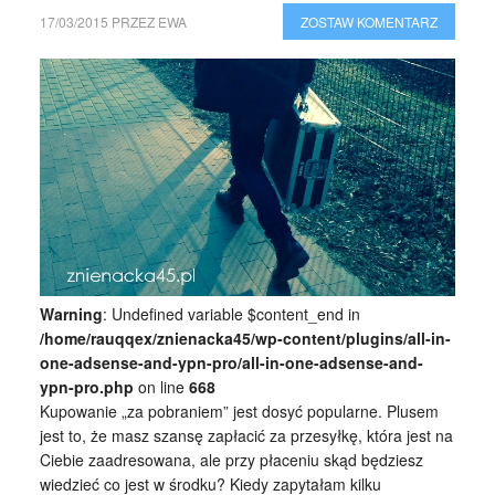
17/03/2015
PRZEZ
EWA
ZOSTAW KOMENTARZ
Warning
: Undefined variable $content_end in
/home/rauqqex/znienacka45/wp-content/plugins/all-in-
one-adsense-and-ypn-pro/all-in-one-adsense-and-
ypn-pro.php
on line
668
Kupowanie „za pobraniem” jest dosyć popularne. Plusem
jest to, że masz szansę zapłacić za przesyłkę, która jest na
Ciebie zaadresowana, ale przy płaceniu skąd będziesz
wiedzieć co jest w środku? Kiedy zapytałam kilku