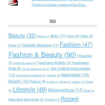
Totalna życiowa metamorfoza Ewy.
TAGI
Beauty
(32)
Buty
(11)
Cera
(8)
Ciało
(8)
Bielizna
(4)
Fashion
(47)
Dodatki Modowe
(11)
Dieta
(7)
Fashion & Beauty
(90)
FridaySet
Inspirujące
(8)
Inspirujące Kobiety
(8)
Helena Norowicz
(4)
Jak zmienić swój wygląd
Polki
(9)
Jak się ubierać po 50
(4)
Kosmetyki
(15)
(10)
Jeansy
(5)
Jak zrobić samodzielnie
(4)
Książki
(12)
Kultura
(9)
Lierac
Kurtka
(4)
L'Oreal
(4)
Lektura
(4)
Lifestyle
(49)
Metamorfoza
(17)
(6)
Moda
(4)
Rozwój
Naturalne kosmetyki
(8)
Podróże
(5)