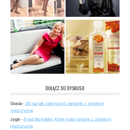
DOŁĄCZ DO DYSKUSJI
Gosia
-
20 rad jak zakończyć związek z żonatym
mężczyzną
zyga
-
8 rad dla kobiet, które mają romans z żonatym
mężczyzną