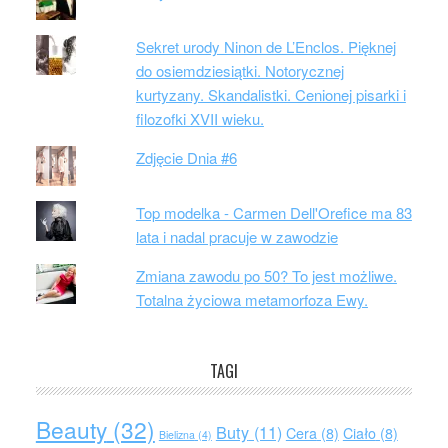
Sekret urody Ninon de L’Enclos. Pięknej
do osiemdziesiątki. Notorycznej
kurtyzany. Skandalistki. Cenionej pisarki i
filozofki XVII wieku.
Zdjęcie Dnia #6
Top modelka - Carmen Dell'Orefice ma 83
lata i nadal pracuje w zawodzie
Zmiana zawodu po 50? To jest możliwe.
Totalna życiowa metamorfoza Ewy.
TAGI
Beauty
(32)
Buty
(11)
Cera
(8)
Ciało
(8)
Bielizna
(4)