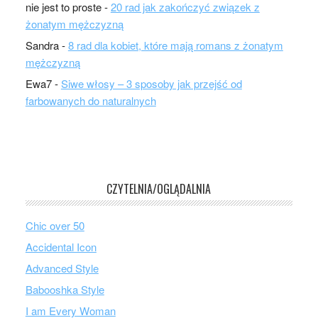
nie jest to proste
-
20 rad jak zakończyć związek z
żonatym mężczyzną
Sandra
-
8 rad dla kobiet, które mają romans z żonatym
mężczyzną
Ewa7
-
Siwe włosy – 3 sposoby jak przejść od
farbowanych do naturalnych
CZYTELNIA/OGLĄDALNIA
Chic over 50
Accidental Icon
Advanced Style
Babooshka Style
I am Every Woman