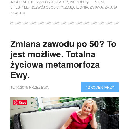
TAGI:
FASHION
,
FASHION & BEAUTY
,
INSPIRUJĄCE POLKI
,
LIFESTYLE
,
ROZWÓJ OSOBISTY
,
ZDJĘCIE DNIA
,
ZMIANA
,
ZMIANA
ZAWODU
Zmiana zawodu po 50? To
jest możliwe. Totalna
życiowa metamorfoza
Ewy.
19/10/2015
PRZEZ
EWA
12 KOMENTARZY
Save