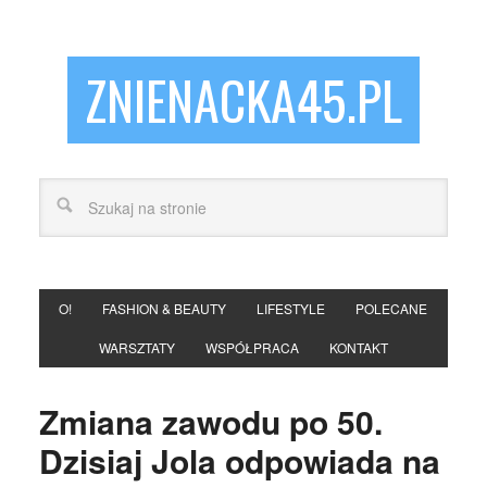
ZNIENACKA45.PL
O!
FASHION & BEAUTY
LIFESTYLE
POLECANE
WARSZTATY
WSPÓŁPRACA
KONTAKT
Zmiana zawodu po 50.
Dzisiaj Jola odpowiada na