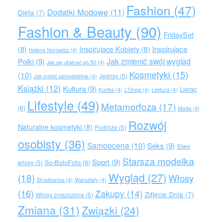
Fashion
(47)
Dodatki Modowe
(11)
Dieta
(7)
Fashion & Beauty
(90)
FridaySet
Inspirujące
(8)
Inspirujące Kobiety
(8)
Helena Norowicz
(4)
Jak zmienić swój wygląd
Polki
(9)
Jak się ubierać po 50
(4)
Kosmetyki
(15)
(10)
Jeansy
(5)
Jak zrobić samodzielnie
(4)
Książki
(12)
Kultura
(9)
Lierac
Kurtka
(4)
L'Oreal
(4)
Lektura
(4)
Lifestyle
(49)
Metamorfoza
(17)
(6)
Moda
(4)
Rozwój
Naturalne kosmetyki
(8)
Podróże
(5)
osobisty
(36)
Samoocena
(10)
Seks
(9)
Siwe
Starsza modelka
Sport
(9)
So-BotoFoto
(6)
włosy
(5)
Wygląd
(27)
(18)
Włosy
Stradivarius
(4)
Warsztaty
(4)
(16)
Zakupy
(14)
Zdjęcie Dnia
(7)
Włosy zniszczone
(5)
Zmiana
(31)
Związki
(24)