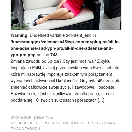
Warning
: Undefined variable $content_end in
/home/rauqqex/znienacka45/wp-content/plugins/all-in-
one-adsense-and-ypn-pro/all-in-one-adsense-and-
ypn-pro.php
on line
743
Zmiana zawodu po 50-tce? Czy jest możliwa? Z cyklu
Inspirujące Polki, dzisiaj przedstawiam wam Ewę – kobietę,
która mi naprawdę imponuje znakomitym połączeniem
wytrwałości, aktywności i kobiecości. Gdy była 45+ zaczęła
zmieniać całkowicie swoje życie. I zawodowe, i osobiste.
Rozwiodła się i jest szczęśliwsza, straciła pracę, ale nie
poddała się. O swoich sukcesach i porażkach […]
W KATEGORII:
LIFESTYLE
TAGI:
INSPIRUJĄCE POLKI
,
NIERUCHOMOŚCI
,
SPORT
,
ZMIANA
,
ZMIANA ZAWODU