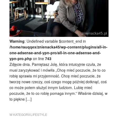
Warning
: Undefined variable $content_end in
/home/rauqqex/znienacka45/wp-content/plugins/all-in-
one-adsense-and-ypn-pro/all-in-one-adsense-and-
ypn-pro.php
on line
743
Zdjęcie dnia. Pamiętasz Jolę, która intuicyjnie czuła, że
musi zaryzykować i mówiła „Chcę mieć poczucie, że to co
robię sprawia mi przyjemność. Chcę mieć poczucie, że
tworzę nowe rzeczy, coś czego mogę później dotknąć, coś
co może potem służyć innym ludziom. Lubię mieć
poczucie, że to co robię pomaga innym.” Właśnie dzisiaj, w
to piękne […]
W KATEGORII:
LIFESTYLE