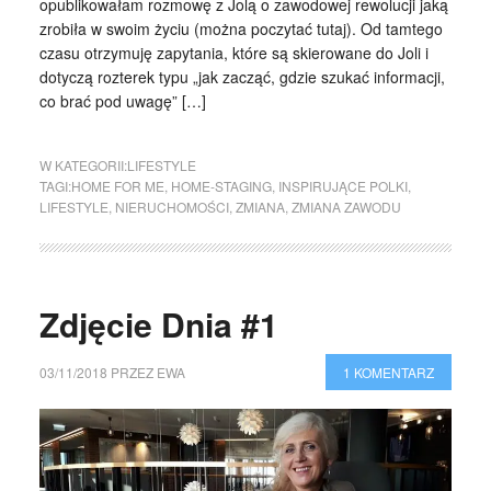
opublikowałam rozmowę z Jolą o zawodowej rewolucji jaką
zrobiła w swoim życiu (można poczytać tutaj). Od tamtego
czasu otrzymuję zapytania, które są skierowane do Joli i
dotyczą rozterek typu „jak zacząć, gdzie szukać informacji,
co brać pod uwagę” […]
W KATEGORII:
LIFESTYLE
TAGI:
HOME FOR ME
,
HOME-STAGING
,
INSPIRUJĄCE POLKI
,
LIFESTYLE
,
NIERUCHOMOŚCI
,
ZMIANA
,
ZMIANA ZAWODU
Zdjęcie Dnia #1
03/11/2018
PRZEZ
EWA
1 KOMENTARZ