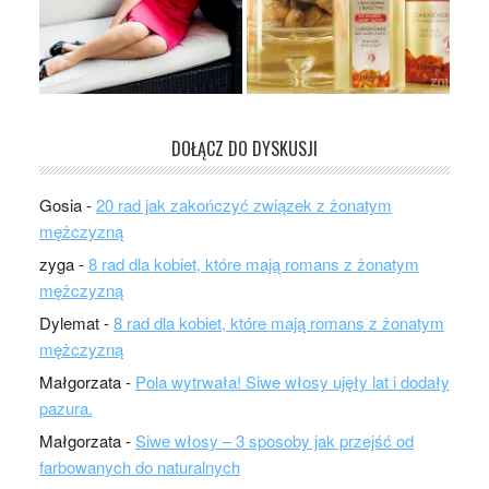
DOŁĄCZ DO DYSKUSJI
Gosia
-
20 rad jak zakończyć związek z żonatym
mężczyzną
zyga
-
8 rad dla kobiet, które mają romans z żonatym
mężczyzną
Dylemat
-
8 rad dla kobiet, które mają romans z żonatym
mężczyzną
Małgorzata
-
Pola wytrwała! Siwe włosy ujęły lat i dodały
pazura.
Małgorzata
-
Siwe włosy – 3 sposoby jak przejść od
farbowanych do naturalnych