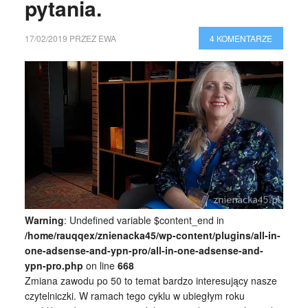
pytania.
17/02/2019
PRZEZ
EWA
4 KOMENTARZE
Warning
: Undefined variable $content_end in
/home/rauqqex/znienacka45/wp-content/plugins/all-in-
one-adsense-and-ypn-pro/all-in-one-adsense-and-
ypn-pro.php
on line
668
Zmiana zawodu po 50 to temat bardzo interesujący nasze
czytelniczki. W ramach tego cyklu w ubiegłym roku