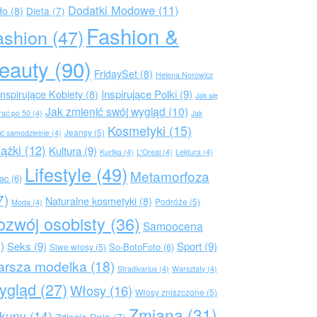
Dodatki Modowe
(11)
ło
(8)
Dieta
(7)
Fashion &
ashion
(47)
eauty
(90)
FridaySet
(8)
Helena Norowicz
Inspirujące Polki
(9)
Inspirujące Kobiety
(8)
Jak się
Jak zmienić swój wygląd
(10)
rać po 50
(4)
Jak
Kosmetyki
(15)
Jeansy
(5)
ić samodzielnie
(4)
iążki
(12)
Kultura
(9)
Kurtka
(4)
L'Oreal
(4)
Lektura
(4)
Lifestyle
(49)
Metamorfoza
rac
(6)
7)
Naturalne kosmetyki
(8)
Podróże
(5)
Moda
(4)
ozwój osobisty
(36)
Samoocena
)
Seks
(9)
Sport
(9)
So-BotoFoto
(6)
Siwe włosy
(5)
arsza modelka
(18)
Stradivarius
(4)
Warsztaty
(4)
ygląd
(27)
Włosy
(16)
Włosy zniszczone
(5)
Zmiana
(31)
kupy
(14)