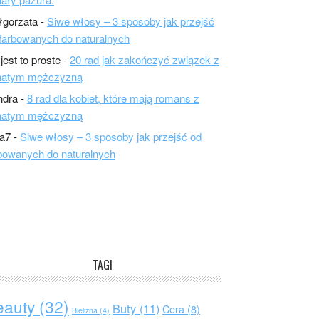
łgorzata
-
Siwe włosy – 3 sposoby jak przejść
farbowanych do naturalnych
 jest to proste
-
20 rad jak zakończyć związek z
natym mężczyzną
ndra
-
8 rad dla kobiet, które mają romans z
natym mężczyzną
a7
-
Siwe włosy – 3 sposoby jak przejść od
bowanych do naturalnych
TAGI
eauty
(32)
Buty
(11)
Cera
(8)
Bielizna
(4)