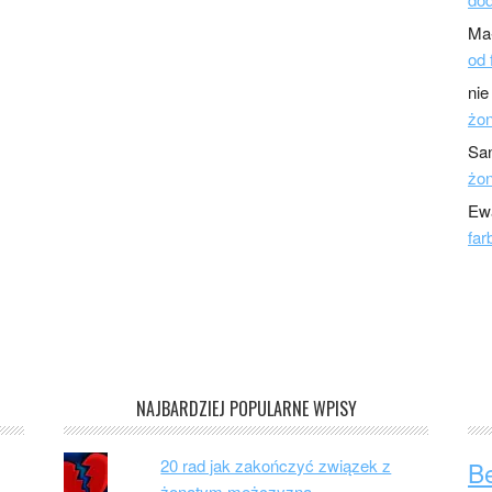
Ma
od 
nie
żo
Sa
żo
Ew
far
NAJBARDZIEJ POPULARNE WPISY
20 rad jak zakończyć związek z
B
żonatym mężczyzną