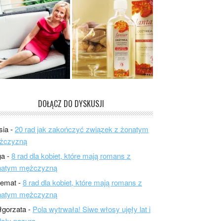
DOŁĄCZ DO DYSKUSJI
sia
-
20 rad jak zakończyć związek z żonatym
żczyzną
ga
-
8 rad dla kobiet, które mają romans z
natym mężczyzną
lemat
-
8 rad dla kobiet, które mają romans z
natym mężczyzną
łgorzata
-
Pola wytrwała! Siwe włosy ujęły lat i
ały pazura.