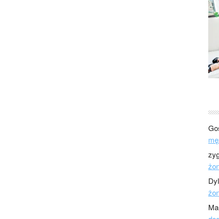
Go
mę
zy
żo
Dy
żo
Ma
dod