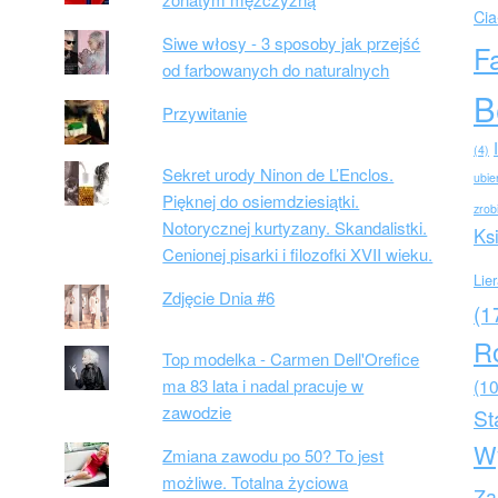
Cia
Siwe włosy - 3 sposoby jak przejść
F
od farbowanych do naturalnych
B
Przywitanie
(4)
Sekret urody Ninon de L’Enclos.
ubie
Pięknej do osiemdziesiątki.
zrob
Notorycznej kurtyzany. Skandalistki.
Ks
Cenionej pisarki i filozofki XVII wieku.
Lie
Zdjęcie Dnia #6
(1
R
Top modelka - Carmen Dell'Orefice
ma 83 lata i nadal pracuje w
(10
zawodzie
St
W
Zmiana zawodu po 50? To jest
możliwe. Totalna życiowa
Za