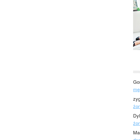
Go
mę
zy
żo
Dy
żo
Ma
dod