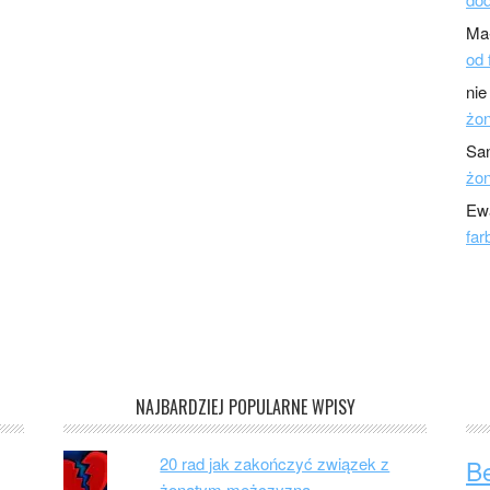
Ma
od 
nie
żo
Sa
żo
Ew
far
NAJBARDZIEJ POPULARNE WPISY
20 rad jak zakończyć związek z
B
żonatym mężczyzną