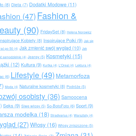
Dodatki Modowe
(11)
ło
(8)
Dieta
(7)
Fashion &
ashion
(47)
eauty
(90)
FridaySet
(8)
Helena Norowicz
Inspirujące Polki
(9)
Inspirujące Kobiety
(8)
Jak się
Jak zmienić swój wygląd
(10)
rać po 50
(4)
Jak
Kosmetyki
(15)
Jeansy
(5)
ić samodzielnie
(4)
iążki
(12)
Kultura
(9)
Kurtka
(4)
L'Oreal
(4)
Lektura
(4)
Lifestyle
(49)
Metamorfoza
rac
(6)
7)
Naturalne kosmetyki
(8)
Podróże
(5)
Moda
(4)
ozwój osobisty
(36)
Samoocena
)
Seks
(9)
Sport
(9)
So-BotoFoto
(6)
Siwe włosy
(5)
arsza modelka
(18)
Stradivarius
(4)
Warsztaty
(4)
ygląd
(27)
Włosy
(16)
Włosy zniszczone
(5)
Zmiana
(31)
kupy
(14)