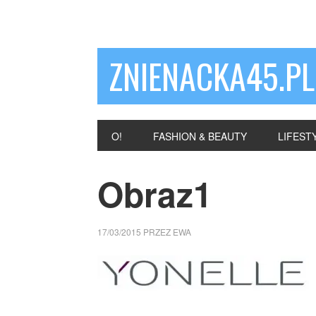
ZNIENACKA45.PL
O!
FASHION & BEAUTY
LIFEST
Obraz1
17/03/2015
PRZEZ
EWA