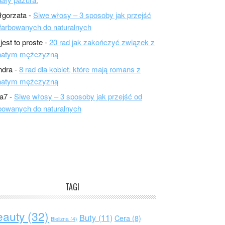
łgorzata
-
Siwe włosy – 3 sposoby jak przejść
farbowanych do naturalnych
 jest to proste
-
20 rad jak zakończyć związek z
natym mężczyzną
ndra
-
8 rad dla kobiet, które mają romans z
natym mężczyzną
a7
-
Siwe włosy – 3 sposoby jak przejść od
bowanych do naturalnych
TAGI
eauty
(32)
Buty
(11)
Cera
(8)
Bielizna
(4)