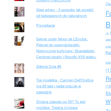
Cia
Siwe włosy - 3 sposoby jak przejść
F
od farbowanych do naturalnych
B
Przywitanie
(4)
Sekret urody Ninon de L’Enclos.
ubie
Pięknej do osiemdziesiątki.
zrob
Notorycznej kurtyzany. Skandalistki.
Ks
Cenionej pisarki i filozofki XVII wieku.
Lie
Zdjęcie Dnia #6
(1
R
Top modelka - Carmen Dell'Orefice
ma 83 lata i nadal pracuje w
(10
zawodzie
St
W
Zmiana zawodu po 50? To jest
możliwe. Totalna życiowa
Za