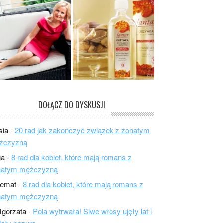
DOŁĄCZ DO DYSKUSJI
sia
-
20 rad jak zakończyć związek z żonatym
żczyzną
ga
-
8 rad dla kobiet, które mają romans z
natym mężczyzną
lemat
-
8 rad dla kobiet, które mają romans z
natym mężczyzną
łgorzata
-
Pola wytrwała! Siwe włosy ujęły lat i
ały pazura.