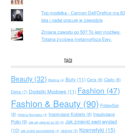
Top modelka - Carmen Dell'Orefice ma 83
lata i nadal pracuje w zawodzie
Zmiana zawodu po 50? To jest możliwe.
Totalna życiowa metamorfoza Ewy.
TAGI
Beauty
(32)
Buty
(11)
Cera
(8)
Ciało
(8)
Bielizna
(4)
Fashion
(47)
Dodatki Modowe
(11)
Dieta
(7)
Fashion & Beauty
(90)
FridaySet
Inspirujące
(8)
Inspirujące Kobiety
(8)
Helena Norowicz
(4)
Jak zmienić swój wygląd
Polki
(9)
Jak się ubierać po 50
(4)
Kosmetyki
(15)
(10)
Jeansy
(5)
Jak zrobić samodzielnie
(4)