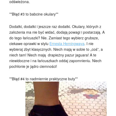
odświeżona.
**Błąd #3 to babcine okulary**
Dodatki, dodatki i jeszcze raz dodatki. Okulary, których z
założenia ma nie być widać, dodają powagi i postarzają. A
do tego łańcuszki? Nie. Zamiast tego wybierz grubsze,
ciekawe oprawki w stylu
Ernesta Hemingwaya
. I nie
wybieraj zbyt klasycznych. Niech mają w sobie to „coś”, a
niech tam! Niech mają drapieżny pazur jaguara! A te
niewidoczne i na łańcuszkach oddaj zapomnieniu. Niech
pochłonie je jądro ciemności!
**Błąd #4 to nadmiernie praktyczne buty**