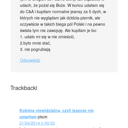
udach, że pożal się Boże. W końcu udałam się
do C&A i kupiłam normalne jeansy za 5 dych, w
których nie wyglądam jak dzidzia-piernik, ale
oczywiście w takich biega pól Polski i na pewno
świata tym nie zawojuję. Ale kupiłam je bo:
1. udało mi się w nie zmieścić,
2.było mnie stać,
3. nie pogrubiają
Odpowiedz
Trackbacki
Kobieta niewidzialna, czyli jeszcze nie
umarłam
pisze:
21/04/2014 o 09:52