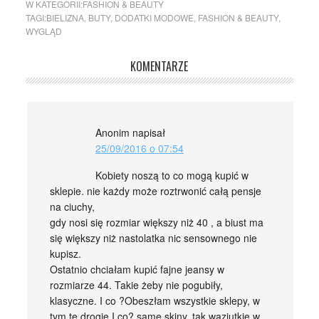
W KATEGORII:
FASHION & BEAUTY
TAGI:
BIELIZNA
,
BUTY
,
DODATKI MODOWE
,
FASHION & BEAUTY
,
WYGLĄD
KOMENTARZE
Anonim
napisał
25/09/2016 o 07:54
Kobiety noszą to co mogą kupić w
sklepie. nie każdy może roztrwonić całą pensje
na ciuchy,
gdy nosi się rozmiar większy niż 40 , a biust ma
się większy niż nastolatka nic sensownego nie
kupisz.
Ostatnio chciałam kupić fajne jeansy w
rozmiarze 44. Takie żeby nie pogubiły,
klasyczne. I co ?Obeszłam wszystkie sklepy, w
tym te drogie.I co? same skiny, tak wąziutkie w