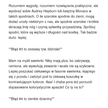
Rozumiem wygodę, rozumiem rozwiązania praktyczne, ale
wyobraź sobie Audrey Hepburn lub księżnę Monaco w
takich spodniach. O ile szerokie spodnie do ziemi, mogą
dodać urody niektórym z nas, ale spodnie szerokie i krótkie
skracają linię nóg i czynią sylwetkę przysadzistą. Spróbuj
spodni, które są węższe i długości nad kostkę. Tak będzie
dużo lepiej.
**Błąd #3 to zestawy tzw. bliźniaki**
Mam na myśli sweterki. Niby mają plus, bo zakrywają
ramiona, ale wywołują ziewanie i wcale nie są szykowne.
Lepiej poszukać ciekawego w fasonie sweterka, lejącego
się z przodu i założyć pod to ciekawą koszulkę w
kontrastującym kolorze. Aaa! I chyba pora też porzucić
dopasowane kolorystycznie apaszki! Co ty na to?
**Błąd #4 to cienkie dzianiny**