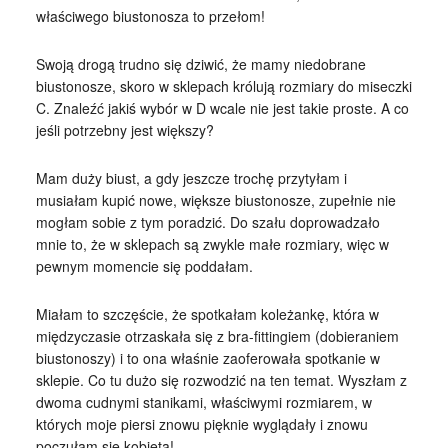
właściwego biustonosza to przełom!
Swoją drogą trudno się dziwić, że mamy niedobrane
biustonosze, skoro w sklepach królują rozmiary do miseczki
C. Znaleźć jakiś wybór w D wcale nie jest takie proste. A co
jeśli potrzebny jest większy?
Mam duży biust, a gdy jeszcze trochę przytyłam i
musiałam kupić nowe, większe biustonosze, zupełnie nie
mogłam sobie z tym poradzić. Do szału doprowadzało
mnie to, że w sklepach są zwykle małe rozmiary, więc w
pewnym momencie się poddałam.
Miałam to szczęście, że spotkałam koleżankę, która w
międzyczasie otrzaskała się z bra-fittingiem (dobieraniem
biustonoszy) i to ona właśnie zaoferowała spotkanie w
sklepie. Co tu dużo się rozwodzić na ten temat. Wyszłam z
dwoma cudnymi stanikami, właściwymi rozmiarem, w
których moje piersi znowu pięknie wyglądały i znowu
poczułam się kobietą!