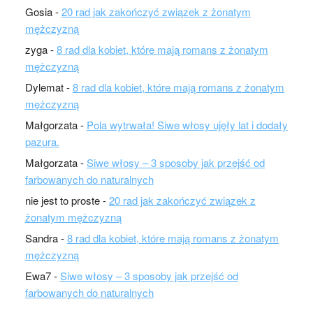
Gosia
-
20 rad jak zakończyć związek z żonatym
mężczyzną
zyga
-
8 rad dla kobiet, które mają romans z żonatym
mężczyzną
Dylemat
-
8 rad dla kobiet, które mają romans z żonatym
mężczyzną
Małgorzata
-
Pola wytrwała! Siwe włosy ujęły lat i dodały
pazura.
Małgorzata
-
Siwe włosy – 3 sposoby jak przejść od
farbowanych do naturalnych
nie jest to proste
-
20 rad jak zakończyć związek z
żonatym mężczyzną
Sandra
-
8 rad dla kobiet, które mają romans z żonatym
mężczyzną
Ewa7
-
Siwe włosy – 3 sposoby jak przejść od
farbowanych do naturalnych