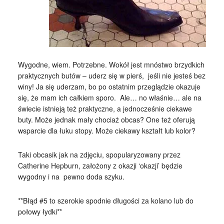
Wygodne, wiem. Potrzebne. Wokół jest mnóstwo brzydkich
praktycznych butów – uderz się w pierś, jeśli nie jesteś bez
winy! Ja się uderzam, bo po ostatnim przeglądzie okazuje
się, że mam ich całkiem sporo. Ale… no właśnie… ale na
świecie istnieją też praktyczne, a jednocześnie ciekawe
buty. Może jednak mały chociaż obcas? One też oferują
wsparcie dla łuku stopy. Może ciekawy kształt lub kolor?
Taki obcasik jak na zdjęciu, spopularyzowany przez
Catherine Hepburn, założony z okazji ‘okazji’ będzie
wygodny i na pewno doda szyku.
**Błąd #5 to szerokie spodnie długości za kolano lub do
połowy łydki**