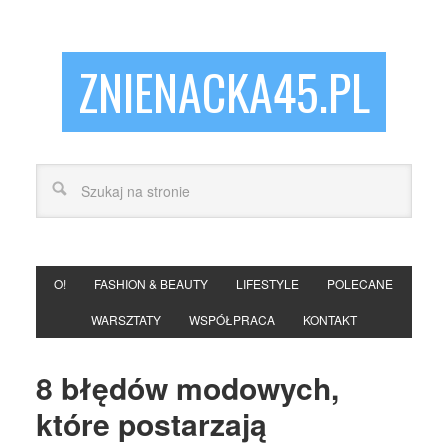
ZNIENACKA45.PL
O!
FASHION & BEAUTY
LIFESTYLE
POLECANE
WARSZTATY
WSPÓŁPRACA
KONTAKT
8 błędów modowych,
które postarzają