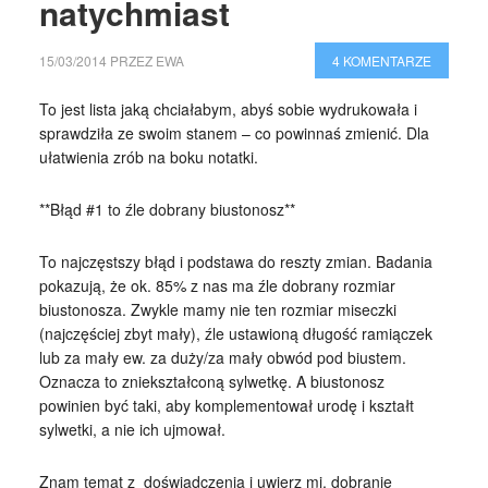
natychmiast
15/03/2014
PRZEZ
EWA
4 KOMENTARZE
To jest lista jaką chciałabym, abyś sobie wydrukowała i
sprawdziła ze swoim stanem – co powinnaś zmienić. Dla
ułatwienia zrób na boku notatki.
**Błąd #1 to źle dobrany biustonosz**
To najczęstszy błąd i podstawa do reszty zmian. Badania
pokazują, że ok. 85% z nas ma źle dobrany rozmiar
biustonosza. Zwykle mamy nie ten rozmiar miseczki
(najczęściej zbyt mały), źle ustawioną długość ramiączek
lub za mały ew. za duży/za mały obwód pod biustem.
Oznacza to zniekształconą sylwetkę. A biustonosz
powinien być taki, aby komplementował urodę i kształt
sylwetki, a nie ich ujmował.
Znam temat z doświadczenia i uwierz mi, dobranie