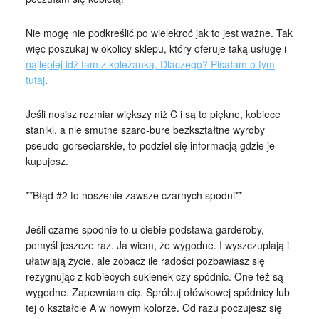
Nie mogę nie podkreślić po wielekroć jak to jest ważne. Tak
więc poszukaj w okolicy sklepu, który oferuje taką usługę i
najlepiej idź tam z koleżanką. Dlaczego? Pisałam o tym
tutaj
.
Jeśli nosisz rozmiar większy niż C i są to piękne, kobiece
staniki, a nie smutne szaro-bure bezkształtne wyroby
pseudo-gorseciarskie, to podziel się informacją gdzie je
kupujesz.
**Błąd #2 to noszenie zawsze czarnych spodni**
Jeśli czarne spodnie to u ciebie podstawa garderoby,
pomyśl jeszcze raz. Ja wiem, że wygodne. I wyszczuplają i
ułatwiają życie, ale zobacz ile radości pozbawiasz się
rezygnując z kobiecych sukienek czy spódnic. One też są
wygodne. Zapewniam cię. Spróbuj ołówkowej spódnicy lub
tej o kształcie A w nowym kolorze. Od razu poczujesz się