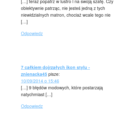
[…] teraz popatrz w lustro i na swoją szafę. Czy
obiektywnie patrząc, nie jesteś jedną z tych
niewidzialnych matron, chociaż wcale tego nie
[…]
Odpowiedz
7 całkiem dojrzałych ikon stylu -
znienacka45
pisze:
10/09/2014 o 15:46
[…] 9 błędów modowych, które postarzają
natychmiast […]
Odpowiedz