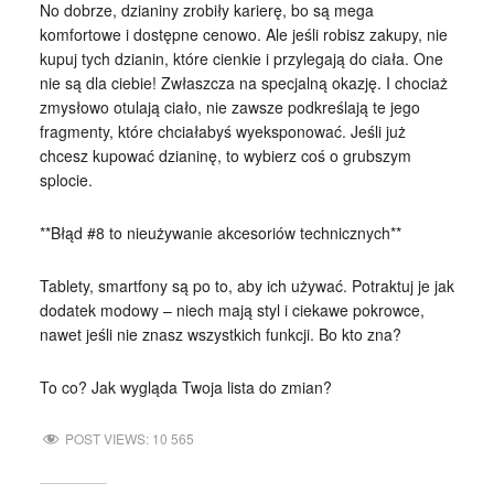
No dobrze, dzianiny zrobiły karierę, bo są mega
komfortowe i dostępne cenowo. Ale jeśli robisz zakupy, nie
kupuj tych dzianin, które cienkie i przylegają do ciała. One
nie są dla ciebie! Zwłaszcza na specjalną okazję. I chociaż
zmysłowo otulają ciało, nie zawsze podkreślają te jego
fragmenty, które chciałabyś wyeksponować. Jeśli już
chcesz kupować dzianinę, to wybierz coś o grubszym
splocie.
**Błąd #8 to nieużywanie akcesoriów technicznych**
Tablety, smartfony są po to, aby ich używać. Potraktuj je jak
dodatek modowy – niech mają styl i ciekawe pokrowce,
nawet jeśli nie znasz wszystkich funkcji. Bo kto zna?
To co? Jak wygląda Twoja lista do zmian?
POST VIEWS:
10 565