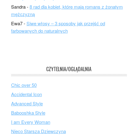
Sandra
-
8 rad dla kobiet, które mają romans z żonatym
mężczyzną
Ewa7
-
Siwe włosy – 3 sposoby jak przejść od
farbowanych do naturalnych
CZYTELNIA/OGLĄDALNIA
Chic over 50
Accidental Icon
Advanced Style
Babooshka Style
I am Every Woman
Nieco Starsza Dziewczyna