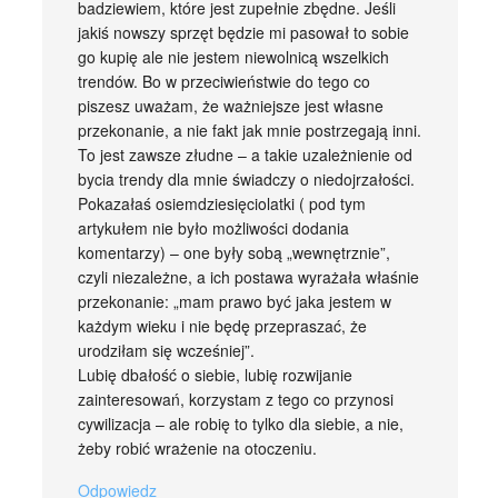
badziewiem, które jest zupełnie zbędne. Jeśli
jakiś nowszy sprzęt będzie mi pasował to sobie
go kupię ale nie jestem niewolnicą wszelkich
trendów. Bo w przeciwieństwie do tego co
piszesz uważam, że ważniejsze jest własne
przekonanie, a nie fakt jak mnie postrzegają inni.
To jest zawsze złudne – a takie uzależnienie od
bycia trendy dla mnie świadczy o niedojrzałości.
Pokazałaś osiemdziesięciolatki ( pod tym
artykułem nie było możliwości dodania
komentarzy) – one były sobą „wewnętrznie”,
czyli niezależne, a ich postawa wyrażała właśnie
przekonanie: „mam prawo być jaka jestem w
każdym wieku i nie będę przepraszać, że
urodziłam się wcześniej”.
Lubię dbałość o siebie, lubię rozwijanie
zainteresowań, korzystam z tego co przynosi
cywilizacja – ale robię to tylko dla siebie, a nie,
żeby robić wrażenie na otoczeniu.
Odpowiedz