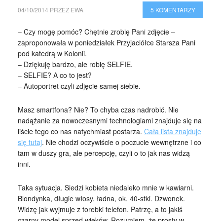
04/10/2014
PRZEZ
EWA
5 KOMENTARZY
– Czy mogę pomóc? Chętnie zrobię Pani zdjęcie –
zaproponowała w poniedziałek Przyjaciółce Starsza Pani
pod katedrą w Kolonii.
– Dziękuję bardzo, ale robię SELFIE.
– SELFIE? A co to jest?
– Autoportret czyli zdjęcie samej siebie.
Masz smartfona? Nie? To chyba czas nadrobić. Nie
nadążanie za nowoczesnymi technologiami znajduje się na
liście tego co nas natychmiast postarza.
Cała lista znajduje
się tutaj
. Nie chodzi oczywiście o poczucie wewnętrzne i co
tam w duszy gra, ale percepcję, czyli o to jak nas widzą
inni.
Taka sytuacja. Siedzi kobieta niedaleko mnie w kawiarni.
Blondynka, długie włosy, ładna, ok. 40-stki. Dzwonek.
Widzę jak wyjmuje z torebki telefon. Patrzę, a to jakiś
czarny model sprzed wieków. Rozumiem, że prosty w