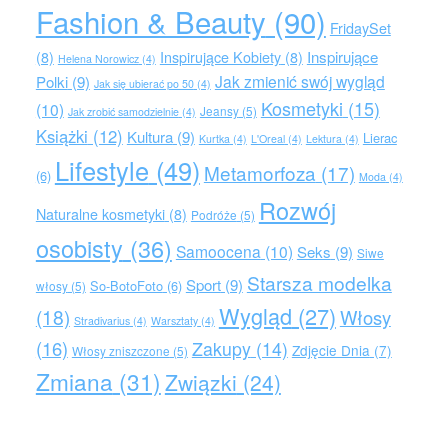
Fashion & Beauty
(90)
FridaySet
Inspirujące
(8)
Inspirujące Kobiety
(8)
Helena Norowicz
(4)
Jak zmienić swój wygląd
Polki
(9)
Jak się ubierać po 50
(4)
Kosmetyki
(15)
(10)
Jeansy
(5)
Jak zrobić samodzielnie
(4)
Książki
(12)
Kultura
(9)
Lierac
Kurtka
(4)
L'Oreal
(4)
Lektura
(4)
Lifestyle
(49)
Metamorfoza
(17)
(6)
Moda
(4)
Rozwój
Naturalne kosmetyki
(8)
Podróże
(5)
osobisty
(36)
Samoocena
(10)
Seks
(9)
Siwe
Starsza modelka
Sport
(9)
So-BotoFoto
(6)
włosy
(5)
Wygląd
(27)
(18)
Włosy
Stradivarius
(4)
Warsztaty
(4)
(16)
Zakupy
(14)
Zdjęcie Dnia
(7)
Włosy zniszczone
(5)
Zmiana
(31)
Związki
(24)