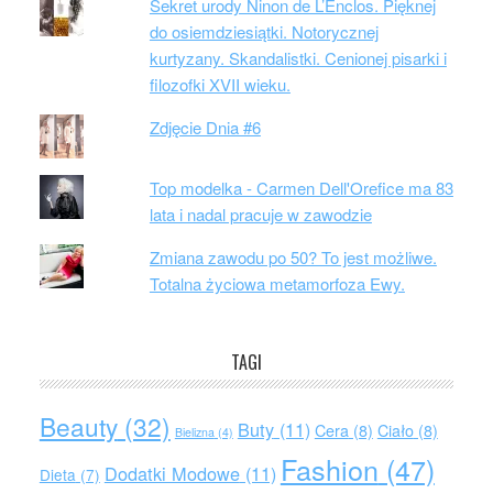
Sekret urody Ninon de L’Enclos. Pięknej
do osiemdziesiątki. Notorycznej
kurtyzany. Skandalistki. Cenionej pisarki i
filozofki XVII wieku.
Zdjęcie Dnia #6
Top modelka - Carmen Dell'Orefice ma 83
lata i nadal pracuje w zawodzie
Zmiana zawodu po 50? To jest możliwe.
Totalna życiowa metamorfoza Ewy.
TAGI
Beauty
(32)
Buty
(11)
Cera
(8)
Ciało
(8)
Bielizna
(4)
Fashion
(47)
Dodatki Modowe
(11)
Dieta
(7)