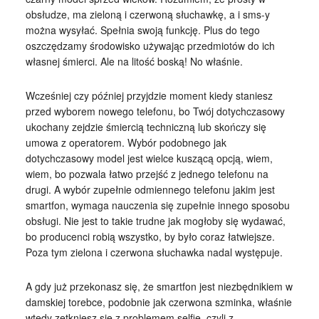
obsłudze, ma zieloną i czerwoną słuchawkę, a i sms-y
można wysyłać. Spełnia swoją funkcję. Plus do tego
oszczędzamy środowisko używając przedmiotów do ich
własnej śmierci. Ale na litość boską! No właśnie.
Wcześniej czy później przyjdzie moment kiedy staniesz
przed wyborem nowego telefonu, bo Twój dotychczasowy
ukochany zejdzie śmiercią techniczną lub skończy się
umowa z operatorem. Wybór podobnego jak
dotychczasowy model jest wielce kuszącą opcją, wiem,
wiem, bo pozwala łatwo przejść z jednego telefonu na
drugi. A wybór zupełnie odmiennego telefonu jakim jest
smartfon, wymaga nauczenia się zupełnie innego sposobu
obsługi. Nie jest to takie trudne jak mogłoby się wydawać,
bo producenci robią wszystko, by było coraz łatwiejsze.
Poza tym zielona i czerwona słuchawka nadal występuje.
A gdy już przekonasz się, że smartfon jest niezbędnikiem w
damskiej torebce, podobnie jak czerwona szminka, właśnie
wtedy zetkniesz się z problemem selfie, czyli z