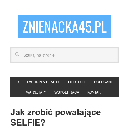
ZNIENACKA45.PL
O!
FASHION & BEAUTY
LIFESTYLE
POLECANE
WARSZTATY
WSPÓŁPRACA
KONTAKT
Jak zrobić powalające
SELFIE?