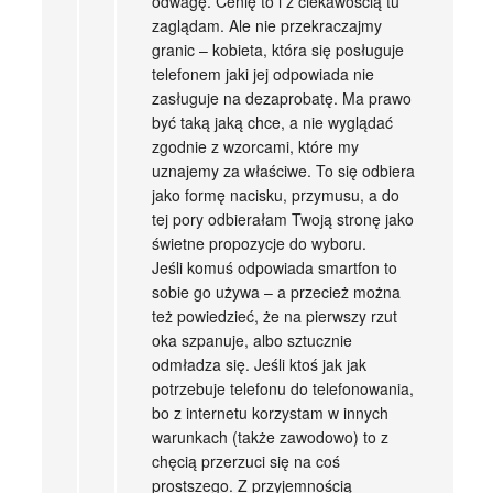
odwagę. Cenię to i z ciekawością tu
zaglądam. Ale nie przekraczajmy
granic – kobieta, która się posługuje
telefonem jaki jej odpowiada nie
zasługuje na dezaprobatę. Ma prawo
być taką jaką chce, a nie wyglądać
zgodnie z wzorcami, które my
uznajemy za właściwe. To się odbiera
jako formę nacisku, przymusu, a do
tej pory odbierałam Twoją stronę jako
świetne propozycje do wyboru.
Jeśli komuś odpowiada smartfon to
sobie go używa – a przecież można
też powiedzieć, że na pierwszy rzut
oka szpanuje, albo sztucznie
odmładza się. Jeśli ktoś jak jak
potrzebuje telefonu do telefonowania,
bo z internetu korzystam w innych
warunkach (także zawodowo) to z
chęcią przerzuci się na coś
prostszego. Z przyjemnością