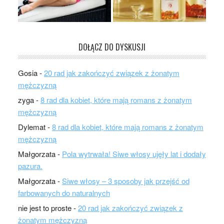
DOŁĄCZ DO DYSKUSJI
Gosia
-
20 rad jak zakończyć związek z żonatym
mężczyzną
zyga
-
8 rad dla kobiet, które mają romans z żonatym
mężczyzną
Dylemat
-
8 rad dla kobiet, które mają romans z żonatym
mężczyzną
Małgorzata
-
Pola wytrwała! Siwe włosy ujęły lat i dodały
pazura.
Małgorzata
-
Siwe włosy – 3 sposoby jak przejść od
farbowanych do naturalnych
nie jest to proste
-
20 rad jak zakończyć związek z
żonatym mężczyzną