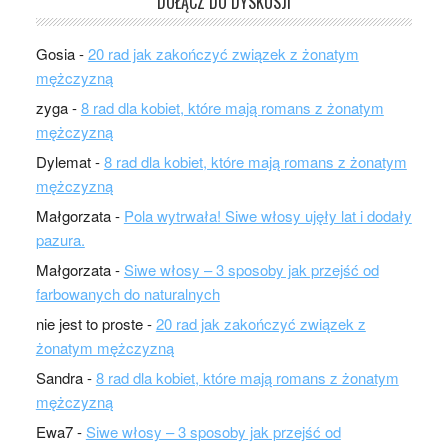
DOŁĄCZ DO DYSKUSJI
Gosia
-
20 rad jak zakończyć związek z żonatym
mężczyzną
zyga
-
8 rad dla kobiet, które mają romans z żonatym
mężczyzną
Dylemat
-
8 rad dla kobiet, które mają romans z żonatym
mężczyzną
Małgorzata
-
Pola wytrwała! Siwe włosy ujęły lat i dodały
pazura.
Małgorzata
-
Siwe włosy – 3 sposoby jak przejść od
farbowanych do naturalnych
nie jest to proste
-
20 rad jak zakończyć związek z
żonatym mężczyzną
Sandra
-
8 rad dla kobiet, które mają romans z żonatym
mężczyzną
Ewa7
-
Siwe włosy – 3 sposoby jak przejść od