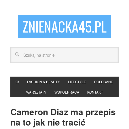
ZNIENACKA45.PL
O!
FASHION & BEAUTY
LIFESTYLE
POLECANE
WARSZTATY
WSPÓŁPRACA
KONTAKT
Cameron Diaz ma przepis
na to jak nie tracić