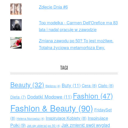
Zdjęcie Dnia #6
Top modelka - Carmen Dell'Orefice ma 83
lata i nadal pracuje w zawodzie
Zmiana zawodu po 50? To jest możliwe.
Totalna życiowa metamorfoza Ewy.
TAGI
Beauty
(32)
Buty
(11)
Cera
(8)
Ciało
(8)
Bielizna
(4)
Fashion
(47)
Dodatki Modowe
(11)
Dieta
(7)
Fashion & Beauty
(90)
FridaySet
Inspirujące
(8)
Inspirujące Kobiety
(8)
Helena Norowicz
(4)
Jak zmienić swój wygląd
Polki
(9)
Jak się ubierać po 50
(4)