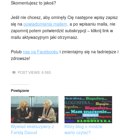
Skomentujesz to jakoś?
Jeśli nie chcesz, aby ominęły Cię następne wpisy zapisz
się na
powiadomienia mailem,
a po wpisaniu maila, nie
zapomnij potem potwierdzić subskrypcji – kliknij link w
mailu aktywacyjnym jaki otrzymasz.
Polub
nas na Facebooku
i zmieniajmy się na ładniejsze i
zdrowsze!
POST VIEWS:
6 065
Powiązane
Wywiad ekskluzywny z
Który blog o modzie
Faridą Daoud
warto czytać?