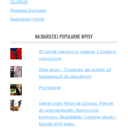
ULLMUS
Regresja Duchowa
Nastrojowy Ogród
NAJBARDZIEJ POPULARNE WPISY
20 rad jak zakończyć związek z żonatym
mężczyzną
Siwe włosy - 3 sposoby jak przejść od
farbowanych do naturalnych
Przywitanie
Sekret urody Ninon de L’Enclos. Pięknej
do osiemdziesiątki. Notorycznej
kurtyzany. Skandalistki. Cenionej pisarki i
filozofki XVII wieku.