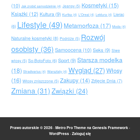
Kosmetyki
(15)
(10)
Jeansy
(5)
Jak zrobić samodzielnie
(4)
Książki
(12)
Kultura
(9)
Lierac
Kurtka
(4)
L'Oreal
(4)
Lektura
(4)
Lifestyle
(49)
Metamorfoza
(17)
(6)
Moda
(4)
Rozwój
Naturalne kosmetyki
(8)
Podróże
(5)
osobisty
(36)
Samoocena
(10)
Seks
(9)
Siwe
Starsza modelka
Sport
(9)
So-BotoFoto
(6)
włosy
(5)
Wygląd
(27)
(18)
Włosy
Stradivarius
(4)
Warsztaty
(4)
(16)
Zakupy
(14)
Zdjęcie Dnia
(7)
Włosy zniszczone
(5)
Zmiana
(31)
Związki
(24)
Prawo autorskie © 2026 ·
Metro Pro Theme
na
Genesis Framework
·
WordPress
·
Zaloguj się