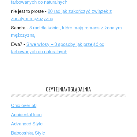
farbowanych do naturalnych
nie jest to proste
-
20 rad jak zakończyć związek z
żonatym mężczyzną
Sandra
-
8 rad dla kobiet, które mają romans z żonatym
mężczyzną
Ewa7
-
Siwe włosy – 3 sposoby jak przejść od
farbowanych do naturalnych
CZYTELNIA/OGLĄDALNIA
Chic over 50
Accidental Icon
Advanced Style
Babooshka Style