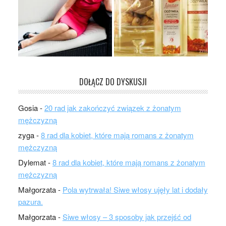
DOŁĄCZ DO DYSKUSJI
Gosia
-
20 rad jak zakończyć związek z żonatym
mężczyzną
zyga
-
8 rad dla kobiet, które mają romans z żonatym
mężczyzną
Dylemat
-
8 rad dla kobiet, które mają romans z żonatym
mężczyzną
Małgorzata
-
Pola wytrwała! Siwe włosy ujęły lat i dodały
pazura.
Małgorzata
-
Siwe włosy – 3 sposoby jak przejść od