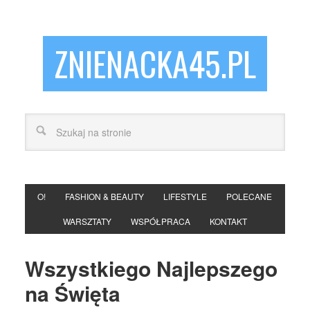
ZNIENACKA45.PL
O!
FASHION & BEAUTY
LIFESTYLE
POLECANE
WARSZTATY
WSPÓŁPRACA
KONTAKT
Wszystkiego Najlepszego
na Święta