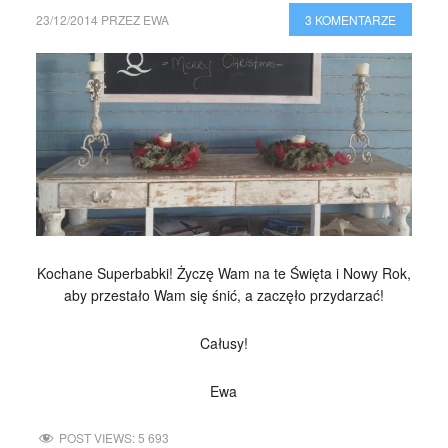
23/12/2014
PRZEZ
EWA
3 KOMENTARZE
Kochane Superbabki! Życzę Wam na te Święta i Nowy Rok,
aby przestało Wam się śnić, a zaczęło przydarzać!
Całusy!
Ewa
POST VIEWS:
5 693