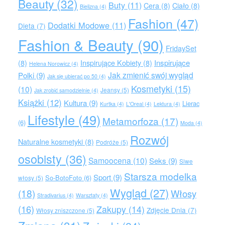
Beauty
(32)
Buty
(11)
Cera
(8)
Ciało
(8)
Bielizna
(4)
Fashion
(47)
Dodatki Modowe
(11)
Dieta
(7)
Fashion & Beauty
(90)
FridaySet
Inspirujące
(8)
Inspirujące Kobiety
(8)
Helena Norowicz
(4)
Jak zmienić swój wygląd
Polki
(9)
Jak się ubierać po 50
(4)
Kosmetyki
(15)
(10)
Jeansy
(5)
Jak zrobić samodzielnie
(4)
Książki
(12)
Kultura
(9)
Lierac
Kurtka
(4)
L'Oreal
(4)
Lektura
(4)
Lifestyle
(49)
Metamorfoza
(17)
(6)
Moda
(4)
Rozwój
Naturalne kosmetyki
(8)
Podróże
(5)
osobisty
(36)
Samoocena
(10)
Seks
(9)
Siwe
Starsza modelka
Sport
(9)
So-BotoFoto
(6)
włosy
(5)
Wygląd
(27)
(18)
Włosy
Stradivarius
(4)
Warsztaty
(4)
(16)
Zakupy
(14)
Zdjęcie Dnia
(7)
Włosy zniszczone
(5)