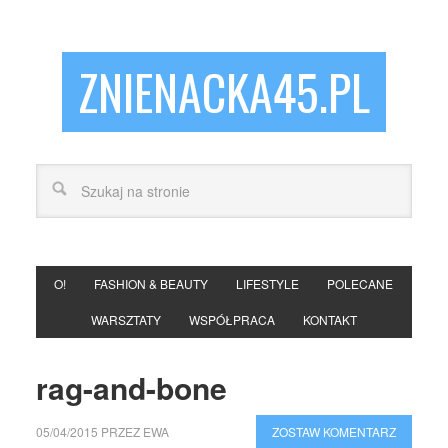
ZNIENACKA45.PL
O!
FASHION & BEAUTY
LIFESTYLE
POLECANE
WARSZTATY
WSPÓŁPRACA
KONTAKT
rag-and-bone
05/04/2015
PRZEZ
EWA
ZOSTAW KOMENTARZ