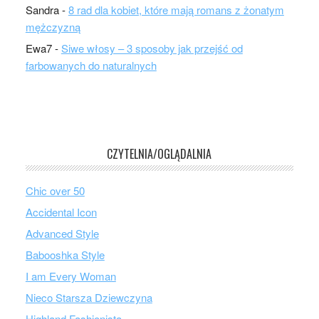
Sandra
-
8 rad dla kobiet, które mają romans z żonatym
mężczyzną
Ewa7
-
Siwe włosy – 3 sposoby jak przejść od
farbowanych do naturalnych
CZYTELNIA/OGLĄDALNIA
Chic over 50
Accidental Icon
Advanced Style
Babooshka Style
I am Every Woman
Nieco Starsza Dziewczyna
Highland Fashionista