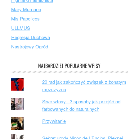
Mary Murnane
Mis Papelicos
ULLMUS
Regresja Duchowa
Nastrojowy Ogród
NAJBARDZIEJ POPULARNE WPISY
20 rad jak zakończyć związek z żonatym
mężczyzną
Siwe włosy - 3 sposoby jak przejść od
farbowanych do naturalnych
Przywitanie
Sekret urody Ninon de L’Enclos. Pięknej