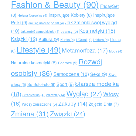
Fashion & Beauty
(90)
FridaySet
Inspirujące
(8)
Inspirujące Kobiety
(8)
Helena Norowicz
(4)
Jak zmienić swój wygląd
Polki
(9)
Jak się ubierać po 50
(4)
Kosmetyki
(15)
(10)
Jeansy
(5)
Jak zrobić samodzielnie
(4)
Książki
(12)
Kultura
(9)
Lierac
Kurtka
(4)
L'Oreal
(4)
Lektura
(4)
Lifestyle
(49)
Metamorfoza
(17)
(6)
Moda
(4)
Rozwój
Naturalne kosmetyki
(8)
Podróże
(5)
osobisty
(36)
Samoocena
(10)
Seks
(9)
Siwe
Starsza modelka
Sport
(9)
So-BotoFoto
(6)
włosy
(5)
Wygląd
(27)
(18)
Włosy
Stradivarius
(4)
Warsztaty
(4)
(16)
Zakupy
(14)
Zdjęcie Dnia
(7)
Włosy zniszczone
(5)
Zmiana
(31)
Związki
(24)