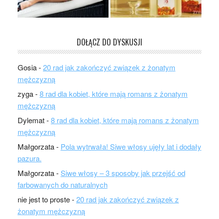
DOŁĄCZ DO DYSKUSJI
Gosia
-
20 rad jak zakończyć związek z żonatym
mężczyzną
zyga
-
8 rad dla kobiet, które mają romans z żonatym
mężczyzną
Dylemat
-
8 rad dla kobiet, które mają romans z żonatym
mężczyzną
Małgorzata
-
Pola wytrwała! Siwe włosy ujęły lat i dodały
pazura.
Małgorzata
-
Siwe włosy – 3 sposoby jak przejść od
farbowanych do naturalnych
nie jest to proste
-
20 rad jak zakończyć związek z
żonatym mężczyzną