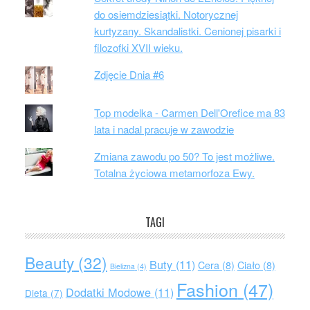
do osiemdziesiątki. Notorycznej
kurtyzany. Skandalistki. Cenionej pisarki i
filozofki XVII wieku.
Zdjęcie Dnia #6
Top modelka - Carmen Dell'Orefice ma 83
lata i nadal pracuje w zawodzie
Zmiana zawodu po 50? To jest możliwe.
Totalna życiowa metamorfoza Ewy.
TAGI
Beauty
(32)
Buty
(11)
Cera
(8)
Ciało
(8)
Bielizna
(4)
Fashion
(47)
Dodatki Modowe
(11)
Dieta
(7)