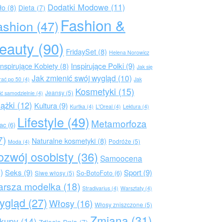
Dodatki Modowe
(11)
ło
(8)
Dieta
(7)
Fashion &
ashion
(47)
eauty
(90)
FridaySet
(8)
Helena Norowicz
Inspirujące Polki
(9)
Inspirujące Kobiety
(8)
Jak się
Jak zmienić swój wygląd
(10)
rać po 50
(4)
Jak
Kosmetyki
(15)
Jeansy
(5)
ić samodzielnie
(4)
iążki
(12)
Kultura
(9)
Kurtka
(4)
L'Oreal
(4)
Lektura
(4)
Lifestyle
(49)
Metamorfoza
rac
(6)
7)
Naturalne kosmetyki
(8)
Podróże
(5)
Moda
(4)
ozwój osobisty
(36)
Samoocena
)
Seks
(9)
Sport
(9)
So-BotoFoto
(6)
Siwe włosy
(5)
arsza modelka
(18)
Stradivarius
(4)
Warsztaty
(4)
ygląd
(27)
Włosy
(16)
Włosy zniszczone
(5)
Zmiana
(31)
kupy
(14)