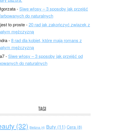
łgorzata
-
Siwe włosy – 3 sposoby jak przejść
farbowanych do naturalnych
 jest to proste
-
20 rad jak zakończyć związek z
natym mężczyzną
ndra
-
8 rad dla kobiet, które mają romans z
natym mężczyzną
a7
-
Siwe włosy – 3 sposoby jak przejść od
bowanych do naturalnych
TAGI
eauty
(32)
Buty
(11)
Cera
(8)
Bielizna
(4)