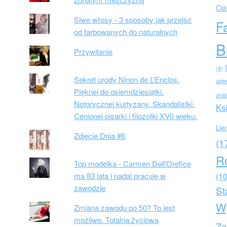
Cia
Siwe włosy - 3 sposoby jak przejść
F
od farbowanych do naturalnych
B
Przywitanie
(4)
Sekret urody Ninon de L’Enclos.
ubie
Pięknej do osiemdziesiątki.
zrob
Notorycznej kurtyzany. Skandalistki.
Ks
Cenionej pisarki i filozofki XVII wieku.
Lie
Zdjęcie Dnia #6
(1
R
Top modelka - Carmen Dell'Orefice
ma 83 lata i nadal pracuje w
(10
zawodzie
St
W
Zmiana zawodu po 50? To jest
możliwe. Totalna życiowa
Za