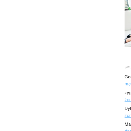
Go
mę
zy
żo
Dy
żo
Ma
dod