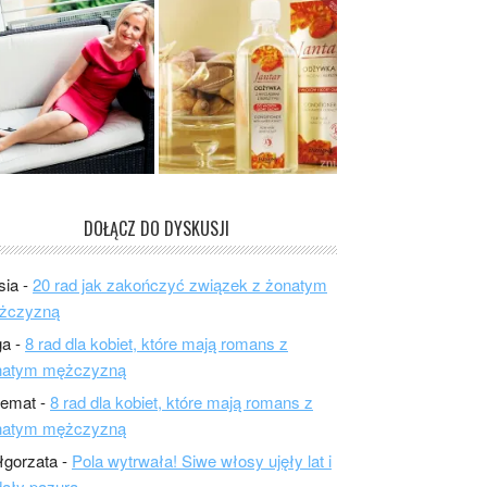
DOŁĄCZ DO DYSKUSJI
sia
-
20 rad jak zakończyć związek z żonatym
żczyzną
ga
-
8 rad dla kobiet, które mają romans z
natym mężczyzną
lemat
-
8 rad dla kobiet, które mają romans z
natym mężczyzną
łgorzata
-
Pola wytrwała! Siwe włosy ujęły lat i
ały pazura.