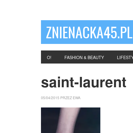
ZNIENACKA45.PL
O!
FASHION & BEAUTY
LIFEST
saint-laurent
05/04/2015
PRZEZ
EWA