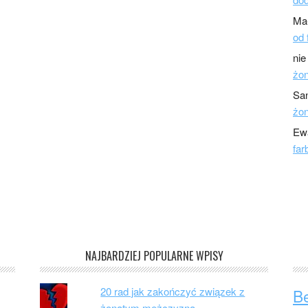
Ma
od 
nie
żo
Sa
żo
Ew
far
NAJBARDZIEJ POPULARNE WPISY
20 rad jak zakończyć związek z
B
żonatym mężczyzną