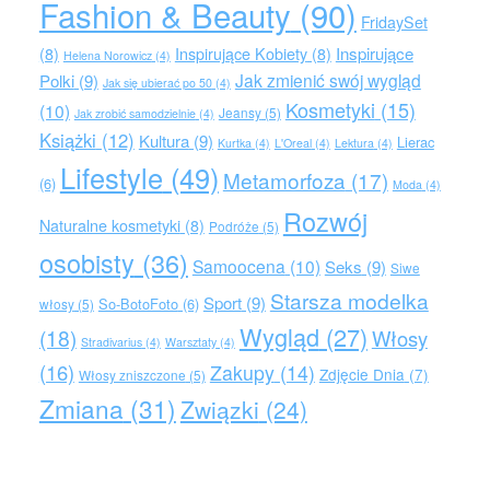
Fashion & Beauty
(90)
FridaySet
Inspirujące
(8)
Inspirujące Kobiety
(8)
Helena Norowicz
(4)
Jak zmienić swój wygląd
Polki
(9)
Jak się ubierać po 50
(4)
Kosmetyki
(15)
(10)
Jeansy
(5)
Jak zrobić samodzielnie
(4)
Książki
(12)
Kultura
(9)
Lierac
Kurtka
(4)
L'Oreal
(4)
Lektura
(4)
Lifestyle
(49)
Metamorfoza
(17)
(6)
Moda
(4)
Rozwój
Naturalne kosmetyki
(8)
Podróże
(5)
osobisty
(36)
Samoocena
(10)
Seks
(9)
Siwe
Starsza modelka
Sport
(9)
So-BotoFoto
(6)
włosy
(5)
Wygląd
(27)
(18)
Włosy
Stradivarius
(4)
Warsztaty
(4)
(16)
Zakupy
(14)
Zdjęcie Dnia
(7)
Włosy zniszczone
(5)
Zmiana
(31)
Związki
(24)