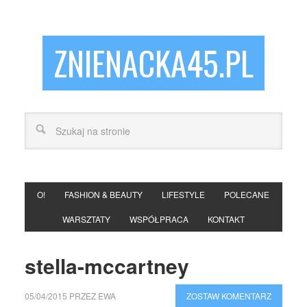
ZNIENACKA45.PL
O!
FASHION & BEAUTY
LIFESTYLE
POLECANE
WARSZTATY
WSPÓŁPRACA
KONTAKT
stella-mccartney
05/04/2015
PRZEZ
EWA
ZOSTAW KOMENTARZ