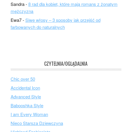
Sandra
-
8 rad dla kobiet, które mają romans z żonatym
mężczyzną
Ewa7
-
Siwe włosy – 3 sposoby jak przejść od
farbowanych do naturalnych
CZYTELNIA/OGLĄDALNIA
Chic over 50
Accidental Icon
Advanced Style
Babooshka Style
I am Every Woman
Nieco Starsza Dziewczyna
Highland Fashionista