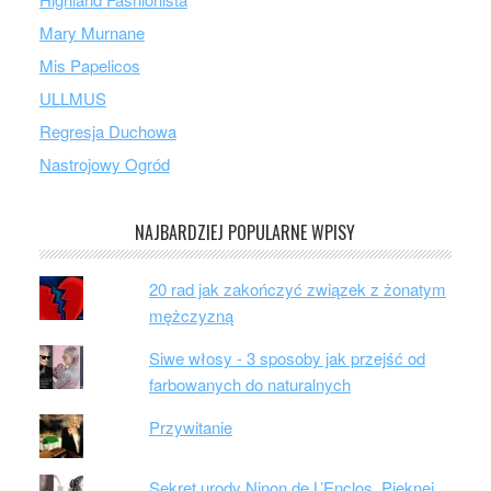
Mary Murnane
Mis Papelicos
ULLMUS
Regresja Duchowa
Nastrojowy Ogród
NAJBARDZIEJ POPULARNE WPISY
20 rad jak zakończyć związek z żonatym
mężczyzną
Siwe włosy - 3 sposoby jak przejść od
farbowanych do naturalnych
Przywitanie
Sekret urody Ninon de L’Enclos. Pięknej