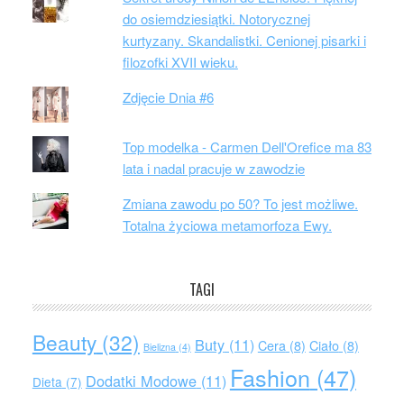
do osiemdziesiątki. Notorycznej
kurtyzany. Skandalistki. Cenionej pisarki i
filozofki XVII wieku.
Zdjęcie Dnia #6
Top modelka - Carmen Dell'Orefice ma 83
lata i nadal pracuje w zawodzie
Zmiana zawodu po 50? To jest możliwe.
Totalna życiowa metamorfoza Ewy.
TAGI
Beauty
(32)
Buty
(11)
Cera
(8)
Ciało
(8)
Bielizna
(4)
Fashion
(47)
Dodatki Modowe
(11)
Dieta
(7)