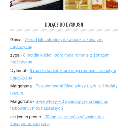
DOŁĄCZ DO DYSKUSJI
Gosia
-
20 rad jak zakończyć związek z żonatym
mężczyzną
zyga
-
8 rad dla kobiet, które mają romans z żonatym
mężczyzną
Dylemat
-
8 rad dla kobiet, które mają romans z żonatym
mężczyzną
Małgorzata
-
Pola wytrwała! Siwe włosy ujęły lat i dodały
pazura.
Małgorzata
-
Siwe włosy – 3 sposoby jak przejść od
farbowanych do naturalnych
nie jest to proste
-
20 rad jak zakończyć związek z
żonatym mężczyzną