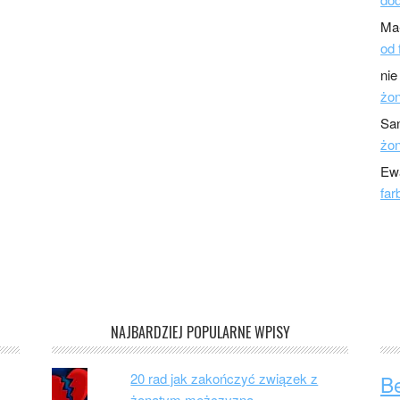
Ma
od 
nie
żo
Sa
żo
Ew
far
NAJBARDZIEJ POPULARNE WPISY
20 rad jak zakończyć związek z
B
żonatym mężczyzną