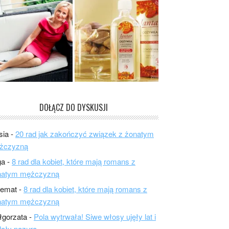
DOŁĄCZ DO DYSKUSJI
sia
-
20 rad jak zakończyć związek z żonatym
żczyzną
ga
-
8 rad dla kobiet, które mają romans z
natym mężczyzną
lemat
-
8 rad dla kobiet, które mają romans z
natym mężczyzną
łgorzata
-
Pola wytrwała! Siwe włosy ujęły lat i
ały pazura.