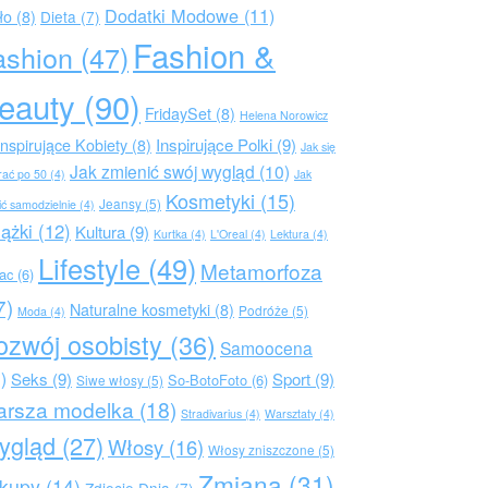
Dodatki Modowe
(11)
ło
(8)
Dieta
(7)
Fashion &
ashion
(47)
eauty
(90)
FridaySet
(8)
Helena Norowicz
Inspirujące Polki
(9)
Inspirujące Kobiety
(8)
Jak się
Jak zmienić swój wygląd
(10)
rać po 50
(4)
Jak
Kosmetyki
(15)
Jeansy
(5)
ić samodzielnie
(4)
iążki
(12)
Kultura
(9)
Kurtka
(4)
L'Oreal
(4)
Lektura
(4)
Lifestyle
(49)
Metamorfoza
rac
(6)
7)
Naturalne kosmetyki
(8)
Podróże
(5)
Moda
(4)
ozwój osobisty
(36)
Samoocena
)
Seks
(9)
Sport
(9)
So-BotoFoto
(6)
Siwe włosy
(5)
arsza modelka
(18)
Stradivarius
(4)
Warsztaty
(4)
ygląd
(27)
Włosy
(16)
Włosy zniszczone
(5)
Zmiana
(31)
kupy
(14)