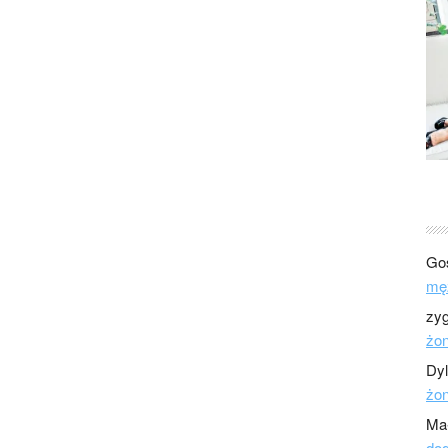
Go
mę
zy
żo
Dy
żo
Ma
dod