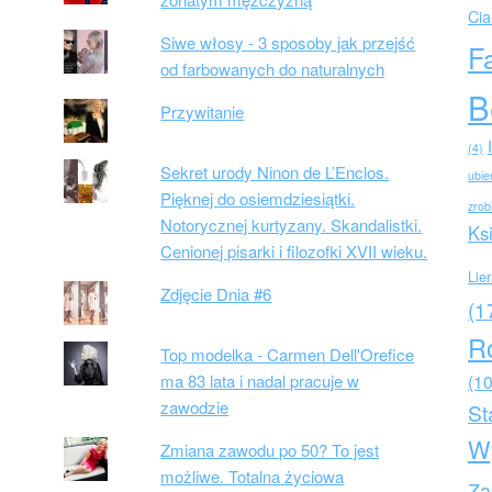
Cia
Siwe włosy - 3 sposoby jak przejść
F
od farbowanych do naturalnych
B
Przywitanie
(4)
Sekret urody Ninon de L’Enclos.
ubie
Pięknej do osiemdziesiątki.
zrob
Notorycznej kurtyzany. Skandalistki.
Ks
Cenionej pisarki i filozofki XVII wieku.
Lie
Zdjęcie Dnia #6
(1
R
Top modelka - Carmen Dell'Orefice
ma 83 lata i nadal pracuje w
(10
zawodzie
St
W
Zmiana zawodu po 50? To jest
możliwe. Totalna życiowa
Za