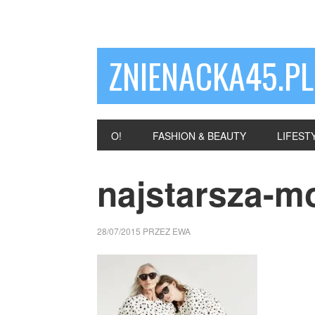
ZNIENACKA45.PL
O!
FASHION & BEAUTY
LIFEST
najstarsza-m
28/07/2015
PRZEZ
EWA