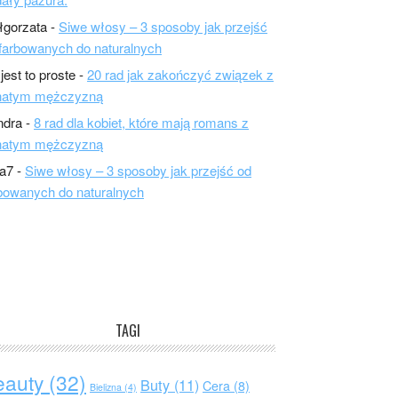
łgorzata
-
Siwe włosy – 3 sposoby jak przejść
farbowanych do naturalnych
 jest to proste
-
20 rad jak zakończyć związek z
natym mężczyzną
ndra
-
8 rad dla kobiet, które mają romans z
natym mężczyzną
a7
-
Siwe włosy – 3 sposoby jak przejść od
bowanych do naturalnych
TAGI
eauty
(32)
Buty
(11)
Cera
(8)
Bielizna
(4)