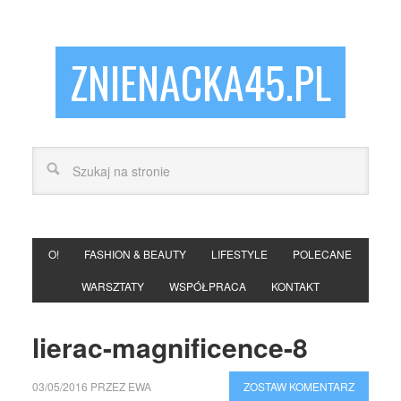
ZNIENACKA45.PL
O!
FASHION & BEAUTY
LIFESTYLE
POLECANE
WARSZTATY
WSPÓŁPRACA
KONTAKT
lierac-magnificence-8
03/05/2016
PRZEZ
EWA
ZOSTAW KOMENTARZ