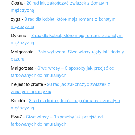
Gosia
-
20 rad jak zakończyć związek z żonatym
mężczyzną
zyga
-
8 rad dla kobiet, które mają romans z żonatym
mężczyzną
Dylemat
-
8 rad dla kobiet, które mają romans z żonatym
mężczyzną
Małgorzata
-
Pola wytrwała! Siwe włosy ujęły lat i dodały
pazura.
Małgorzata
-
Siwe włosy – 3 sposoby jak przejść od
farbowanych do naturalnych
nie jest to proste
-
20 rad jak zakończyć związek z
żonatym mężczyzną
Sandra
-
8 rad dla kobiet, które mają romans z żonatym
mężczyzną
Ewa7
-
Siwe włosy – 3 sposoby jak przejść od
farbowanych do naturalnych