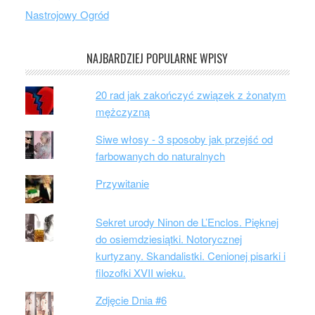
Nastrojowy Ogród
NAJBARDZIEJ POPULARNE WPISY
20 rad jak zakończyć związek z żonatym
mężczyzną
Siwe włosy - 3 sposoby jak przejść od
farbowanych do naturalnych
Przywitanie
Sekret urody Ninon de L’Enclos. Pięknej
do osiemdziesiątki. Notorycznej
kurtyzany. Skandalistki. Cenionej pisarki i
filozofki XVII wieku.
Zdjęcie Dnia #6