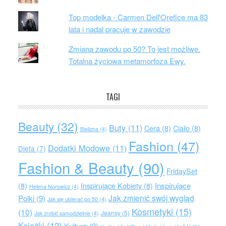
Top modelka - Carmen Dell'Orefice ma 83
lata i nadal pracuje w zawodzie
Zmiana zawodu po 50? To jest możliwe.
Totalna życiowa metamorfoza Ewy.
TAGI
Beauty
(32)
Buty
(11)
Cera
(8)
Ciało
(8)
Bielizna
(4)
Fashion
(47)
Dodatki Modowe
(11)
Dieta
(7)
Fashion & Beauty
(90)
FridaySet
Inspirujące
(8)
Inspirujące Kobiety
(8)
Helena Norowicz
(4)
Jak zmienić swój wygląd
Polki
(9)
Jak się ubierać po 50
(4)
Kosmetyki
(15)
(10)
Jeansy
(5)
Jak zrobić samodzielnie
(4)
Książki
(12)
Kultura
(9)