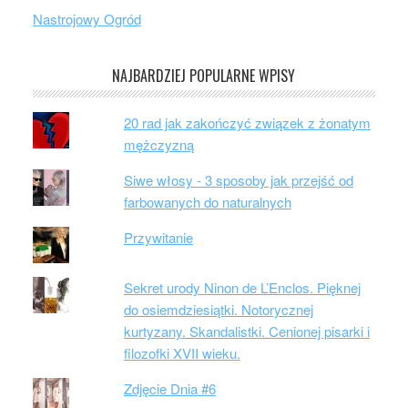
Nastrojowy Ogród
NAJBARDZIEJ POPULARNE WPISY
20 rad jak zakończyć związek z żonatym
mężczyzną
Siwe włosy - 3 sposoby jak przejść od
farbowanych do naturalnych
Przywitanie
Sekret urody Ninon de L’Enclos. Pięknej
do osiemdziesiątki. Notorycznej
kurtyzany. Skandalistki. Cenionej pisarki i
filozofki XVII wieku.
Zdjęcie Dnia #6