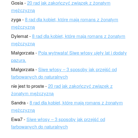
Gosia
-
20 rad jak zakończyć związek z żonatym
mężczyzną
zyga
-
8 rad dla kobiet, które mają romans z żonatym
mężczyzną
Dylemat
-
8 rad dla kobiet, które mają romans z żonatym
mężczyzną
Małgorzata
-
Pola wytrwała! Siwe włosy ujęły lat i dodały
pazura.
Małgorzata
-
Siwe włosy – 3 sposoby jak przejść od
farbowanych do naturalnych
nie jest to proste
-
20 rad jak zakończyć związek z
żonatym mężczyzną
Sandra
-
8 rad dla kobiet, które mają romans z żonatym
mężczyzną
Ewa7
-
Siwe włosy – 3 sposoby jak przejść od
farbowanych do naturalnych