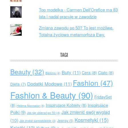
Top modelka - Carmen Dell'Orefice ma 83
lata i nadal pracuje w zawodzie
Zmiana zawodu po 50? To jest możliwe.
Totalna życiowa metamorfoza Ewy.
TAGI
Beauty
(32)
Buty
(11)
Cera
(8)
Ciało
(8)
Bielizna
(4)
Fashion
(47)
Dodatki Modowe
(11)
Dieta
(7)
Fashion & Beauty
(90)
FridaySet
Inspirujące
(8)
Inspirujące Kobiety
(8)
Helena Norowicz
(4)
Jak zmienić swój wygląd
Polki
(9)
Jak się ubierać po 50
(4)
Kosmetyki
(15)
(10)
Jeansy
(5)
Jak zrobić samodzielnie
(4)
Książki
(12)
Kultura
(9)