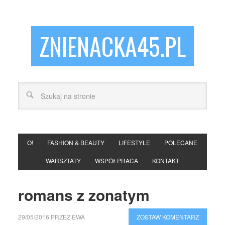
ZNIENACKA45.PL
O!
FASHION & BEAUTY
LIFESTYLE
POLECANE
WARSZTATY
WSPÓŁPRACA
KONTAKT
romans z zonatym
29/05/2016
PRZEZ
EWA
ZOSTAW KOMENTARZ