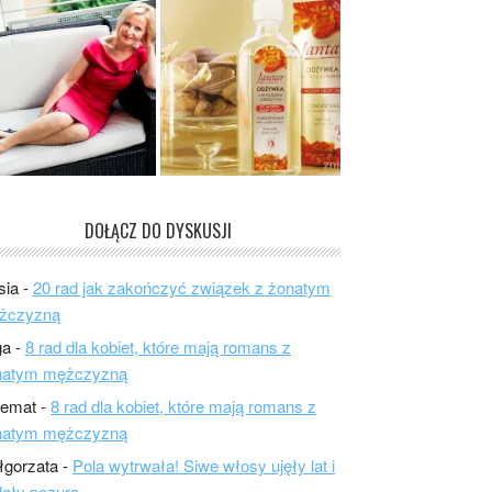
DOŁĄCZ DO DYSKUSJI
sia
-
20 rad jak zakończyć związek z żonatym
żczyzną
ga
-
8 rad dla kobiet, które mają romans z
natym mężczyzną
lemat
-
8 rad dla kobiet, które mają romans z
natym mężczyzną
łgorzata
-
Pola wytrwała! Siwe włosy ujęły lat i
ały pazura.