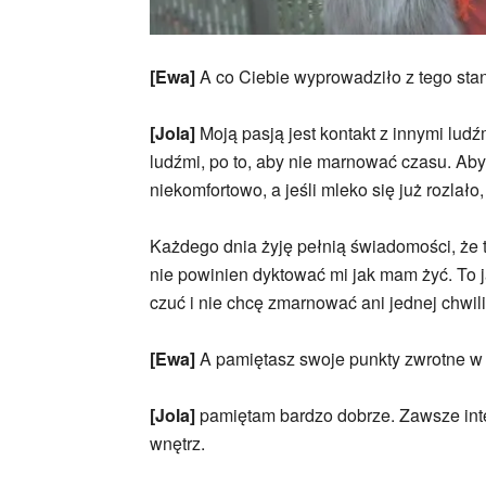
[Ewa]
A co Ciebie wyprowadziło z tego sta
[Jola]
Moją pasją jest kontakt z innymi ludź
ludźmi, po to, aby nie marnować czasu. Aby
niekomfortowo, a jeśli mleko się już rozlało,
Każdego dnia żyję pełnią świadomości, że to
nie powinien dyktować mi jak mam żyć. To j
czuć i nie chcę zmarnować ani jednej chwili
[Ewa]
A pamiętasz swoje punkty zwrotne w 
[Jola]
pamiętam bardzo dobrze. Zawsze int
wnętrz.