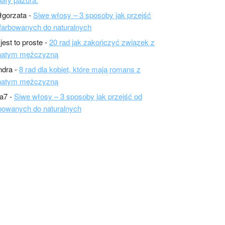
łgorzata
-
Siwe włosy – 3 sposoby jak przejść
farbowanych do naturalnych
 jest to proste
-
20 rad jak zakończyć związek z
natym mężczyzną
ndra
-
8 rad dla kobiet, które mają romans z
natym mężczyzną
a7
-
Siwe włosy – 3 sposoby jak przejść od
bowanych do naturalnych