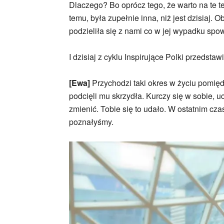
Dlaczego? Bo oprócz tego, że warto na te 
temu, była zupełnie inna, niż jest dzisiaj.
podzieliła się z nami co w jej wypadku sp
I dzisiaj z cyklu Inspirujące Polki przedst
[Ewa]
Przychodzi taki okres w życiu pomiędz
podcięli mu skrzydła. Kurczy się w sobie, u
zmienić. Tobie się to udało. W ostatnim cza
poznałyśmy.