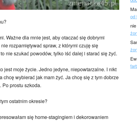
Ma
od 
nu?
nie
żo
mi. Ważne dla mnie jest, aby otaczać się dobrymi
Sa
 nie rozpamiętywać spraw, z którymi czuję się
żo
 to nie szukać powodów, tylko iść dalej i starać się żyć.
Ew
far
 jest moje życie. Jedno jedyne, niepowtarzalne. I nikt
a chcę wybierać jak mam żyć. Ja chcę się z tym dobrze
. Po prostu szkoda.
tym ostatnim okresie?
eresowałam się home-stagingiem i dekorowaniem