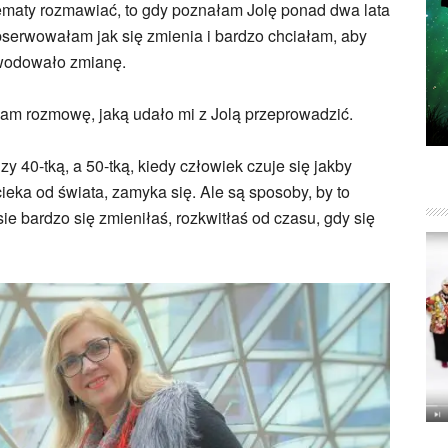
tematy rozmawiać, to gdy poznałam Jolę ponad dwa lata
 Obserwowałam jak się zmienia i bardzo chciałam, aby
owodowało zmianę.
awiam rozmowę, jaką udało mi z Jolą przeprowadzić.
y 40-tką, a 50-tką, kiedy człowiek czuje się jakby
cieka od świata, zamyka się. Ale są sposoby, by to
sie bardzo się zmieniłaś, rozkwitłaś od czasu, gdy się