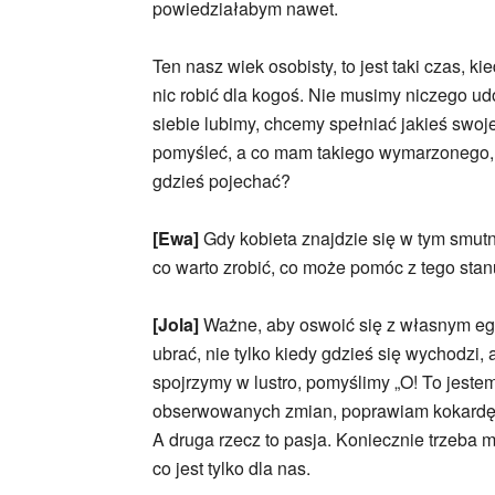
powiedziałabym nawet.
Ten nasz wiek osobisty, to jest taki czas, 
nic robić dla kogoś. Nie musimy niczego ud
siebie lubimy, chcemy spełniać jakieś swoj
pomyśleć, a co mam takiego wymarzonego, 
gdzieś pojechać?
[Ewa]
Gdy kobieta znajdzie się w tym smutn
co warto zrobić, co może pomóc z tego sta
[Jola]
Ważne, aby oswoić się z własnym ego
ubrać, nie tylko kiedy gdzieś się wychodzi, 
spojrzymy w lustro, pomyślimy „O! To jeste
obserwowanych zmian, poprawiam kokardę, wa
A druga rzecz to pasja. Koniecznie trzeba m
co jest tylko dla nas.