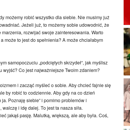
kiedy możemy robić wszystko dla siebie. Nie musimy już
owadniać. Jeżeli już, to możemy sobie udowodnić, że
e marzenia, rozwijać swoje zainteresowania. Warto
a może to jest do spełnienia? A może chciałabym
ym samopoczuciu „podciętych skrzydeł”, jak myślisz
nu wyjść? Co jest najważniejsze Twoim zdaniem?
izmem i zacząć myśleć o sobie. Aby chcieć fajnie się
ale by robić to codziennie. Aby gdy na co dzień
m ja. Poznaję siebie” i pomimo problemów i
lczę i idę dalej. To jest ta nasza siła.
ieć jakąś pasję. Malutką, większą, ale aby była. Coś,