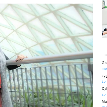
Go
mę
zy
żo
Dy
żo
Ma
dod