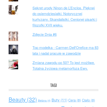
Sekret urody Ninon de L’Enclos. Pięknej
do osiemdziesiątki. Notorycznej
kurtyzany. Skandalistki. Cenionej pisarki i
filozofki XVII wieku.
Zdjęcie Dnia #6
Top modelka - Carmen Dell'Orefice ma 83
lata i nadal pracuje w zawodzie
Zmiana zawodu po 50? To jest możliwe.
Totalna życiowa metamorfoza Ewy.
TAGI
Beauty
(32)
Buty
(11)
Cera
(8)
Ciało
(8)
Bielizna
(4)