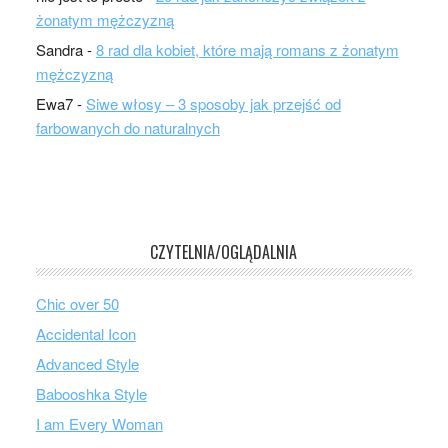
żonatym mężczyzną
Sandra
-
8 rad dla kobiet, które mają romans z żonatym
mężczyzną
Ewa7
-
Siwe włosy – 3 sposoby jak przejść od
farbowanych do naturalnych
CZYTELNIA/OGLĄDALNIA
Chic over 50
Accidental Icon
Advanced Style
Babooshka Style
I am Every Woman