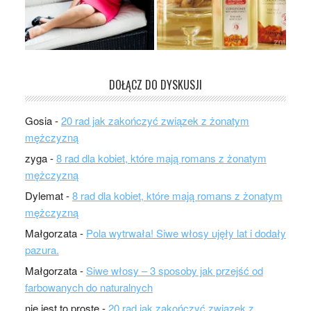
DOŁĄCZ DO DYSKUSJI
Gosia
-
20 rad jak zakończyć związek z żonatym
mężczyzną
zyga
-
8 rad dla kobiet, które mają romans z żonatym
mężczyzną
Dylemat
-
8 rad dla kobiet, które mają romans z żonatym
mężczyzną
Małgorzata
-
Pola wytrwała! Siwe włosy ujęły lat i dodały
pazura.
Małgorzata
-
Siwe włosy – 3 sposoby jak przejść od
farbowanych do naturalnych
nie jest to proste
-
20 rad jak zakończyć związek z