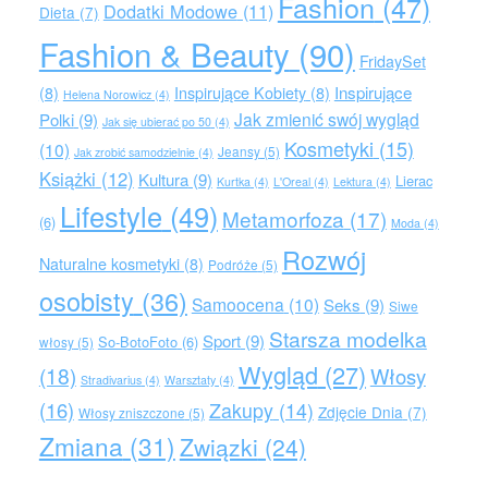
Fashion
(47)
Dodatki Modowe
(11)
Dieta
(7)
Fashion & Beauty
(90)
FridaySet
Inspirujące
(8)
Inspirujące Kobiety
(8)
Helena Norowicz
(4)
Jak zmienić swój wygląd
Polki
(9)
Jak się ubierać po 50
(4)
Kosmetyki
(15)
(10)
Jeansy
(5)
Jak zrobić samodzielnie
(4)
Książki
(12)
Kultura
(9)
Lierac
Kurtka
(4)
L'Oreal
(4)
Lektura
(4)
Lifestyle
(49)
Metamorfoza
(17)
(6)
Moda
(4)
Rozwój
Naturalne kosmetyki
(8)
Podróże
(5)
osobisty
(36)
Samoocena
(10)
Seks
(9)
Siwe
Starsza modelka
Sport
(9)
So-BotoFoto
(6)
włosy
(5)
Wygląd
(27)
(18)
Włosy
Stradivarius
(4)
Warsztaty
(4)
(16)
Zakupy
(14)
Zdjęcie Dnia
(7)
Włosy zniszczone
(5)
Zmiana
(31)
Związki
(24)