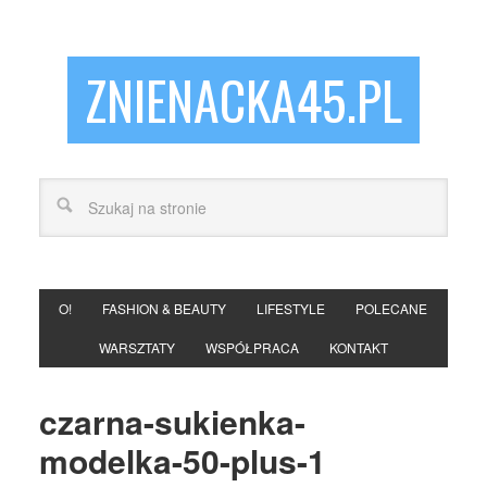
ZNIENACKA45.PL
O!
FASHION & BEAUTY
LIFESTYLE
POLECANE
WARSZTATY
WSPÓŁPRACA
KONTAKT
czarna-sukienka-
modelka-50-plus-1