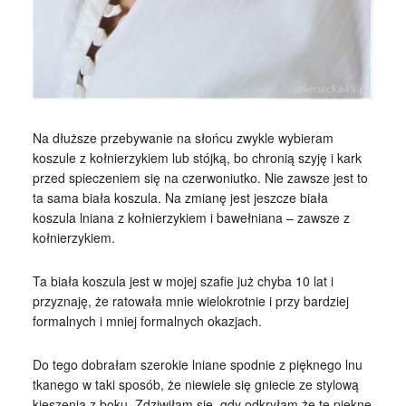
Na dłuższe przebywanie na słońcu zwykle wybieram
koszule z kołnierzykiem lub stójką, bo chronią szyję i kark
przed spieczeniem się na czerwoniutko. Nie zawsze jest to
ta sama biała koszula. Na zmianę jest jeszcze biała
koszula lniana z kołnierzykiem i bawełniana – zawsze z
kołnierzykiem.
Ta biała koszula jest w mojej szafie już chyba 10 lat i
przyznaję, że ratowała mnie wielokrotnie i przy bardziej
formalnych i mniej formalnych okazjach.
Do tego dobrałam szerokie lniane spodnie z pięknego lnu
tkanego w taki sposób, że niewiele się gniecie ze stylową
kieszenią z boku. Zdziwiłam się, gdy odkryłam że te piękne