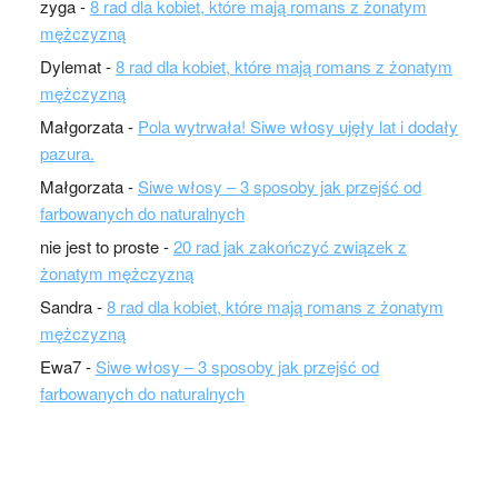
zyga
-
8 rad dla kobiet, które mają romans z żonatym
mężczyzną
Dylemat
-
8 rad dla kobiet, które mają romans z żonatym
mężczyzną
Małgorzata
-
Pola wytrwała! Siwe włosy ujęły lat i dodały
pazura.
Małgorzata
-
Siwe włosy – 3 sposoby jak przejść od
farbowanych do naturalnych
nie jest to proste
-
20 rad jak zakończyć związek z
żonatym mężczyzną
Sandra
-
8 rad dla kobiet, które mają romans z żonatym
mężczyzną
Ewa7
-
Siwe włosy – 3 sposoby jak przejść od
farbowanych do naturalnych