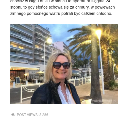
chociaż w ciągu dnia i w słońcu temperatura sięgała 24
stopni, to gdy słońce schowa się za chmury, w powiewach
zimnego północnego wiatru potrafi być całkiem chłodno.
POST VIEWS:
8 286