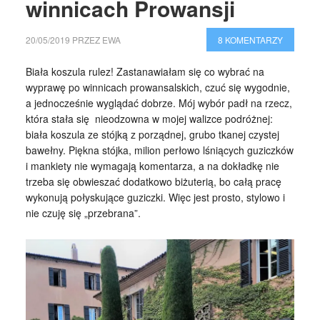
winnicach Prowansji
20/05/2019
PRZEZ
EWA
8 KOMENTARZY
Biała koszula rulez! Zastanawiałam się co wybrać na
wyprawę po winnicach prowansalskich, czuć się wygodnie,
a jednocześnie wyglądać dobrze. Mój wybór padł na rzecz,
która stała się nieodzowna w mojej walizce podróżnej:
biała koszula ze stójką z porządnej, grubo tkanej czystej
bawełny. Piękna stójka, milion perłowo lśniących guziczków
i mankiety nie wymagają komentarza, a na dokładkę nie
trzeba się obwieszać dodatkowo biżuterią, bo całą pracę
wykonują połyskujące guziczki. Więc jest prosto, stylowo i
nie czuję się „przebrana”.