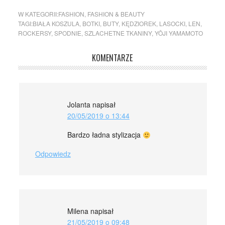
W KATEGORII:
FASHION
,
FASHION & BEAUTY
TAGI:
BIAŁA KOSZULA
,
BOTKI
,
BUTY
,
KĘDZIOREK
,
LASOCKI
,
LEN
,
ROCKERSY
,
SPODNIE
,
SZLACHETNE TKANINY
,
YŌJI YAMAMOTO
KOMENTARZE
Jolanta
napisał
20/05/2019 o 13:44
Bardzo ładna stylizacja
Odpowiedz
Milena
napisał
21/05/2019 o 09:48