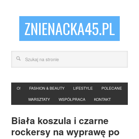
ZNIENACKA45.PL
O!
FASHION & BEAUTY
LIFESTYLE
POLECANE
WARSZTATY
WSPÓŁPRACA
KONTAKT
Biała koszula i czarne
rockersy na wyprawę po