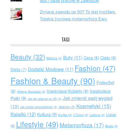
lata i nadal pracuje w zawodzie
Zmiana zawodu po 50? To jest możliwe.
Totalna życiowa metamorfoza Ewy.
TAGI
Beauty
(32)
Buty
(11)
Cera
(8)
Ciało
(8)
Bielizna
(4)
Fashion
(47)
Dodatki Modowe
(11)
Dieta
(7)
Fashion & Beauty
(90)
FridaySet
Inspirujące
(8)
Inspirujące Kobiety
(8)
Helena Norowicz
(4)
Jak zmienić swój wygląd
Polki
(9)
Jak się ubierać po 50
(4)
Kosmetyki
(15)
(10)
Jeansy
(5)
Jak zrobić samodzielnie
(4)
Książki
(12)
Kultura
(9)
Lierac
Kurtka
(4)
L'Oreal
(4)
Lektura
(4)
Lifestyle
(49)
Metamorfoza
(17)
(6)
Moda
(4)