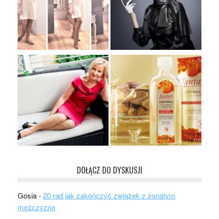
DOŁĄCZ DO DYSKUSJI
Gosia
-
20 rad jak zakończyć związek z żonatym
mężczyzną