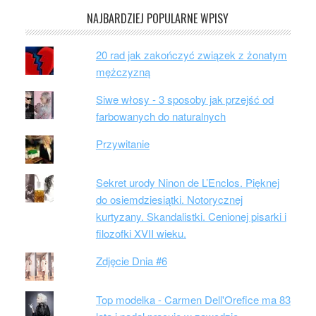
NAJBARDZIEJ POPULARNE WPISY
20 rad jak zakończyć związek z żonatym
mężczyzną
Siwe włosy - 3 sposoby jak przejść od
farbowanych do naturalnych
Przywitanie
Sekret urody Ninon de L’Enclos. Pięknej
do osiemdziesiątki. Notorycznej
kurtyzany. Skandalistki. Cenionej pisarki i
filozofki XVII wieku.
Zdjęcie Dnia #6
Top modelka - Carmen Dell'Orefice ma 83