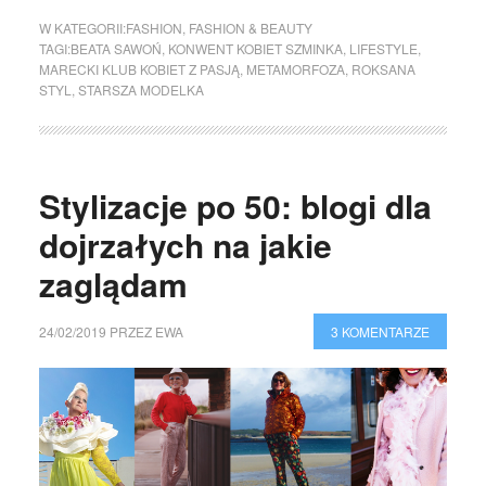
W KATEGORII:
FASHION
,
FASHION & BEAUTY
TAGI:
BEATA SAWOŃ
,
KONWENT KOBIET SZMINKA
,
LIFESTYLE
,
MARECKI KLUB KOBIET Z PASJĄ
,
METAMORFOZA
,
ROKSANA
STYL
,
STARSZA MODELKA
Stylizacje po 50: blogi dla
dojrzałych na jakie
zaglądam
24/02/2019
PRZEZ
EWA
3 KOMENTARZE