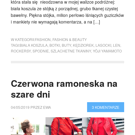
która stała się nieodzowna w mojej walizce podróżnej:
biała koszula ze stójką z porządnej, grubo tkanej czystej
bawełny. Piękna stójka, milion perłowo lśniących guziczków
i mankiety nie wymagają komentarza, a na […]
W KATEGORII:
FASHION
,
FASHION & BEAUTY
TAGI:
BIAŁA KOSZULA
,
BOTKI
,
BUTY
,
KĘDZIOREK
,
LASOCKI
,
LEN
,
ROCKERSY
,
SPODNIE
,
SZLACHETNE TKANINY
,
YŌJI YAMAMOTO
Czerwona ramoneska na
szare dni
04/05/2019
PRZEZ
EWA
3 KOMENTARZE