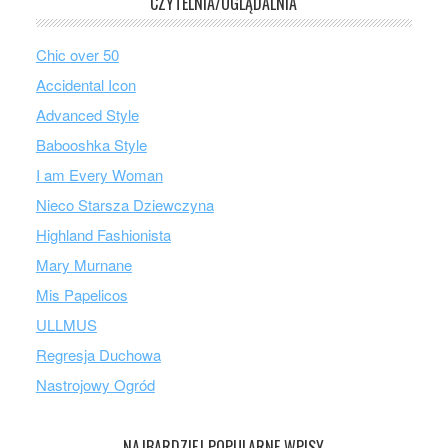
CZYTELNIA/OGLĄDALNIA
Chic over 50
Accidental Icon
Advanced Style
Babooshka Style
I am Every Woman
Nieco Starsza Dziewczyna
Highland Fashionista
Mary Murnane
Mis Papelicos
ULLMUS
Regresja Duchowa
Nastrojowy Ogród
NAJBARDZIEJ POPULARNE WPISY