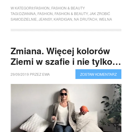
W KATEGORII:
FASHION
,
FASHION & BEAUTY
TAGI:
DZIANINA
,
FASHION
,
FASHION & BEAUTY
,
JAK ZROBIĆ
SAMODZIELNIE
,
JEANSY
,
KARDIGAN
,
NA DRUTACH
,
WEŁNA
Zmiana. Więcej kolorów
Ziemi w szafie i nie tylko…
29/09/2019
PRZEZ
EWA
ZOSTAW KOMENTARZ