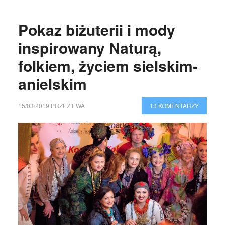
Pokaz biżuterii i mody
inspirowany Naturą,
folkiem, życiem sielskim-
anielskim
15/03/2019
PRZEZ
EWA
13 KOMENTARZY