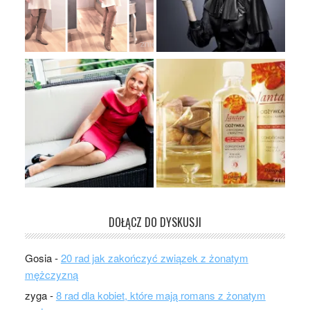
DOŁĄCZ DO DYSKUSJI
Gosia
-
20 rad jak zakończyć związek z żonatym
mężczyzną
zyga
-
8 rad dla kobiet, które mają romans z żonatym