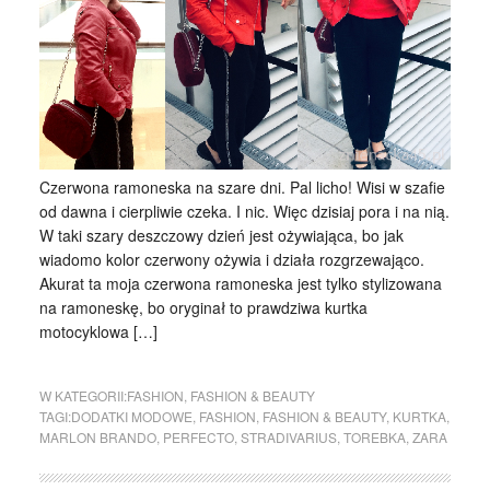
Czerwona ramoneska na szare dni. Pal licho! Wisi w szafie
od dawna i cierpliwie czeka. I nic. Więc dzisiaj pora i na nią.
W taki szary deszczowy dzień jest ożywiająca, bo jak
wiadomo kolor czerwony ożywia i działa rozgrzewająco.
Akurat ta moja czerwona ramoneska jest tylko stylizowana
na ramoneskę, bo oryginał to prawdziwa kurtka
motocyklowa […]
W KATEGORII:
FASHION
,
FASHION & BEAUTY
TAGI:
DODATKI MODOWE
,
FASHION
,
FASHION & BEAUTY
,
KURTKA
,
MARLON BRANDO
,
PERFECTO
,
STRADIVARIUS
,
TOREBKA
,
ZARA