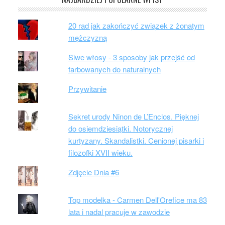
20 rad jak zakończyć związek z żonatym
mężczyzną
Siwe włosy - 3 sposoby jak przejść od
farbowanych do naturalnych
Przywitanie
Sekret urody Ninon de L’Enclos. Pięknej
do osiemdziesiątki. Notorycznej
kurtyzany. Skandalistki. Cenionej pisarki i
filozofki XVII wieku.
Zdjęcie Dnia #6
Top modelka - Carmen Dell'Orefice ma 83
lata i nadal pracuje w zawodzie