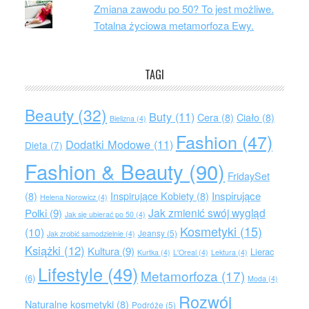
Zmiana zawodu po 50? To jest możliwe.
Totalna życiowa metamorfoza Ewy.
TAGI
Beauty
(32)
Buty
(11)
Cera
(8)
Ciało
(8)
Bielizna
(4)
Fashion
(47)
Dodatki Modowe
(11)
Dieta
(7)
Fashion & Beauty
(90)
FridaySet
Inspirujące
(8)
Inspirujące Kobiety
(8)
Helena Norowicz
(4)
Jak zmienić swój wygląd
Polki
(9)
Jak się ubierać po 50
(4)
Kosmetyki
(15)
(10)
Jeansy
(5)
Jak zrobić samodzielnie
(4)
Książki
(12)
Kultura
(9)
Lierac
Kurtka
(4)
L'Oreal
(4)
Lektura
(4)
Lifestyle
(49)
Metamorfoza
(17)
(6)
Moda
(4)
Rozwój
Naturalne kosmetyki
(8)
Podróże
(5)