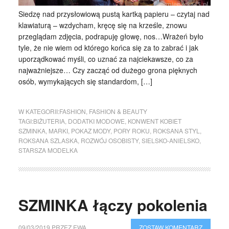
Siedzę nad przysłowiową pustą kartką papieru – czytaj nad
klawiaturą – wzdycham, kręcę się na krześle, znowu
przeglądam zdjęcia, podrapuję głowę, nos…Wrażeń było
tyle, że nie wiem od którego końca się za to zabrać i jak
uporządkować myśli, co uznać za najciekawsze, co za
najważniejsze… Czy zacząć od dużego grona pięknych
osób, wymykających się standardom, […]
W KATEGORII:
FASHION
,
FASHION & BEAUTY
TAGI:
BIŻUTERIA
,
DODATKI MODOWE
,
KONWENT KOBIET
SZMINKA
,
MARKI
,
POKAZ MODY
,
PORY ROKU
,
ROKSANA STYL
,
ROKSANA SZLASKA
,
ROZWÓJ OSOBISTY
,
SIELSKO-ANIELSKO
,
STARSZA MODELKA
SZMINKA łączy pokolenia
09/03/2019
PRZEZ
EWA
ZOSTAW KOMENTARZ