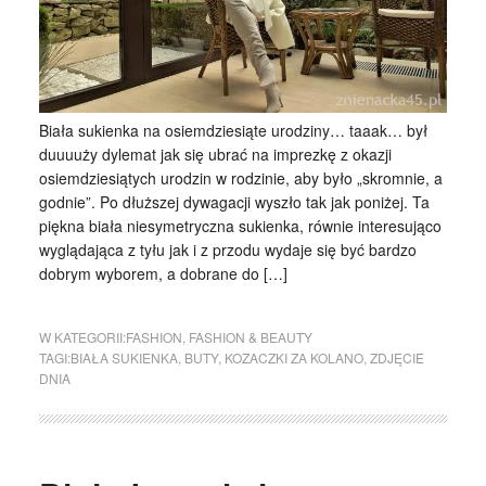
Biała sukienka na osiemdziesiąte urodziny… taaak… był
duuuuży dylemat jak się ubrać na imprezkę z okazji
osiemdziesiątych urodzin w rodzinie, aby było „skromnie, a
godnie”. Po dłuższej dywagacji wyszło tak jak poniżej. Ta
piękna biała niesymetryczna sukienka, równie interesująco
wyglądająca z tyłu jak i z przodu wydaje się być bardzo
dobrym wyborem, a dobrane do […]
W KATEGORII:
FASHION
,
FASHION & BEAUTY
TAGI:
BIAŁA SUKIENKA
,
BUTY
,
KOZACZKI ZA KOLANO
,
ZDJĘCIE
DNIA