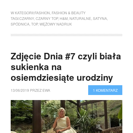
W KATEGORII:
FASHION
,
FASHION & BEAUTY
TAGI:
CZARNY
,
CZARNY TOP
,
H&M
,
NATURALNE
,
SATYNA
,
SPÓDNICA
,
TOP
,
WĘŻOWY NADRUK
Zdjęcie Dnia #7 czyli biała
sukienka na
osiemdziesiąte urodziny
13/06/2019
PRZEZ
EWA
1 KOMENTARZ