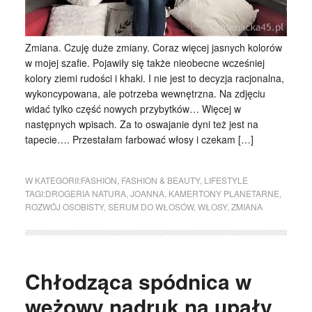
Zmiana. Czuję duże zmiany. Coraz więcej jasnych kolorów
w mojej szafie. Pojawiły się także nieobecne wcześniej
kolory ziemi rudości i khaki. I nie jest to decyzja racjonalna,
wykoncypowana, ale potrzeba wewnętrzna. Na zdjęciu
widać tylko część nowych przybytków… Więcej w
następnych wpisach. Za to oswajanie dyni też jest na
tapecie…. Przestałam farbować włosy i czekam […]
W KATEGORII:
FASHION
,
FASHION & BEAUTY
,
LIFESTYLE
TAGI:
DROGERIA NATURA
,
JOANNA
,
KAMERTONY PLANETARNE
,
ROZWÓJ OSOBISTY
,
SERUM DO WŁOSÓW
,
WŁOSY
,
ZMIANA
Chłodząca spódnica w
wężowy nadruk na upały