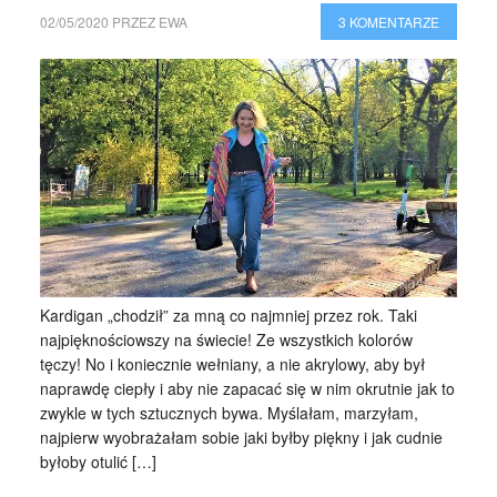
02/05/2020
PRZEZ
EWA
3 KOMENTARZE
Kardigan „chodził” za mną co najmniej przez rok. Taki
najpięknościowszy na świecie! Ze wszystkich kolorów
tęczy! No i koniecznie wełniany, a nie akrylowy, aby był
naprawdę ciepły i aby nie zapacać się w nim okrutnie jak to
zwykle w tych sztucznych bywa. Myślałam, marzyłam,
najpierw wyobrażałam sobie jaki byłby piękny i jak cudnie
byłoby otulić […]