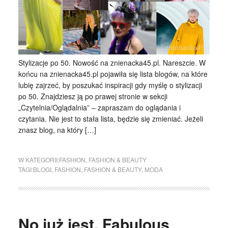
Stylizacje po 50. Nowość na znienacka45.pl. Nareszcie. W
końcu na znienacka45.pl pojawiła się lista blogów, na które
lubię zajrzeć, by poszukać inspiracji gdy myślę o stylizacji
po 50. Znajdziesz ją po prawej stronie w sekcji
„Czytelnia/Oglądalnia” – zapraszam do oglądania i
czytania. Nie jest to stała lista, będzie się zmieniać. Jeżeli
znasz blog, na który […]
W KATEGORII:
FASHION
,
FASHION & BEAUTY
TAGI:
BLOGI
,
FASHION
,
FASHION & BEAUTY
,
MODA
No już jest. Fabulous