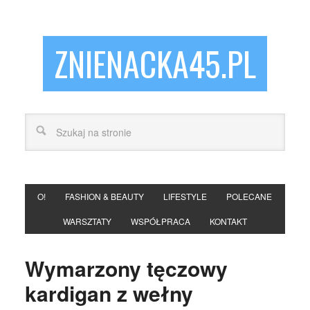
ZNIENACKA45.PL
O!
FASHION & BEAUTY
LIFESTYLE
POLECANE
WARSZTATY
WSPÓŁPRACA
KONTAKT
Wymarzony tęczowy
kardigan z wełny