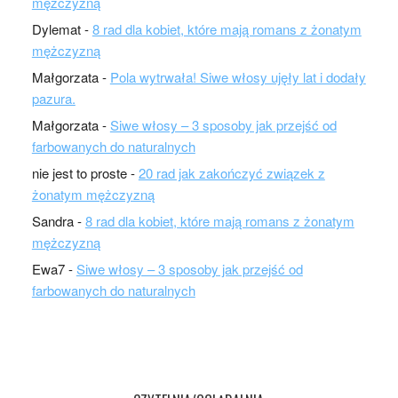
mężczyzną
Dylemat
-
8 rad dla kobiet, które mają romans z żonatym
mężczyzną
Małgorzata
-
Pola wytrwała! Siwe włosy ujęły lat i dodały
pazura.
Małgorzata
-
Siwe włosy – 3 sposoby jak przejść od
farbowanych do naturalnych
nie jest to proste
-
20 rad jak zakończyć związek z
żonatym mężczyzną
Sandra
-
8 rad dla kobiet, które mają romans z żonatym
mężczyzną
Ewa7
-
Siwe włosy – 3 sposoby jak przejść od
farbowanych do naturalnych