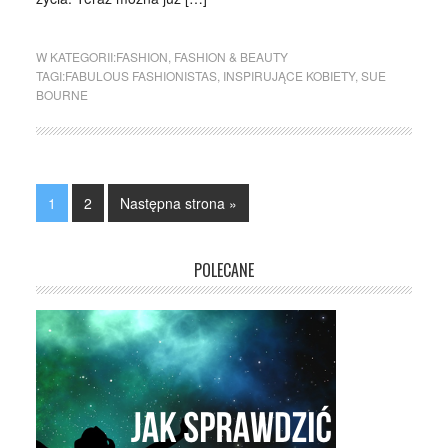
W KATEGORII:
FASHION
,
FASHION & BEAUTY
TAGI:
FABULOUS FASHIONISTAS
,
INSPIRUJĄCE KOBIETY
,
SUE
BOURNE
1
2
Następna strona »
POLECANE