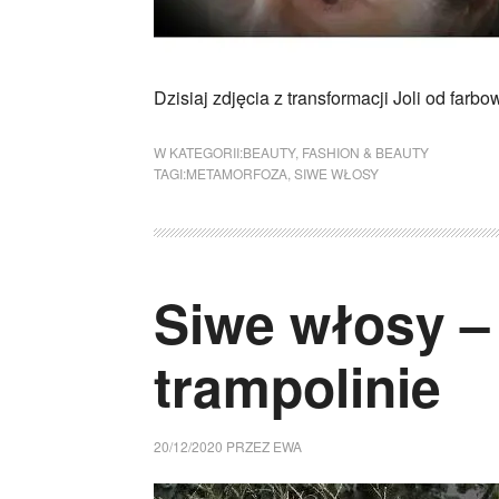
Dzisiaj zdjęcia z transformacji Joli od fa
W KATEGORII:
BEAUTY
,
FASHION & BEAUTY
TAGI:
METAMORFOZA
,
SIWE WŁOSY
Siwe włosy – 
trampolinie
20/12/2020
PRZEZ
EWA