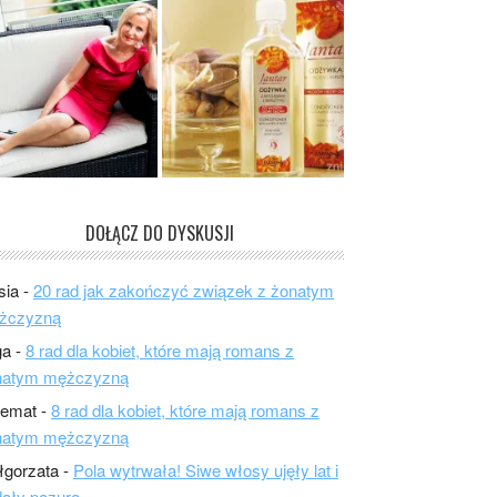
DOŁĄCZ DO DYSKUSJI
sia
-
20 rad jak zakończyć związek z żonatym
żczyzną
ga
-
8 rad dla kobiet, które mają romans z
natym mężczyzną
lemat
-
8 rad dla kobiet, które mają romans z
natym mężczyzną
łgorzata
-
Pola wytrwała! Siwe włosy ujęły lat i
ały pazura.