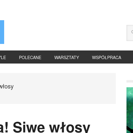
YLE
POLECANE
WARSZTATY
WSPÓŁPRACA
włosy
a! Siwe włosy