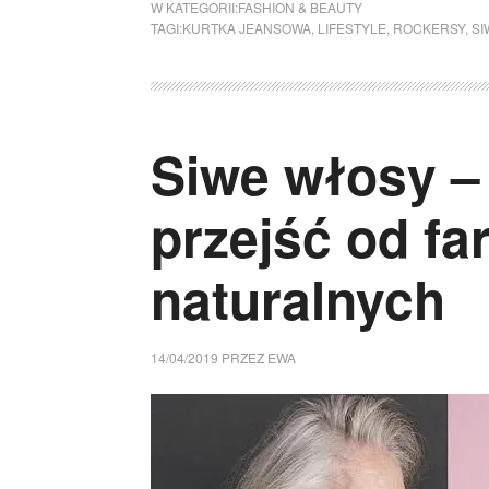
W KATEGORII:
FASHION & BEAUTY
TAGI:
KURTKA JEANSOWA
,
LIFESTYLE
,
ROCKERSY
,
SI
Siwe włosy –
przejść od f
naturalnych
14/04/2019
PRZEZ
EWA