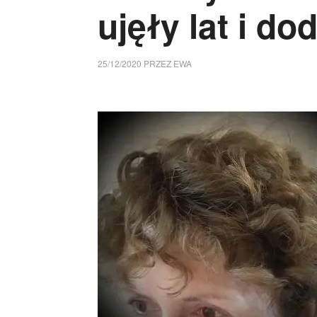
ujęły lat i do
25/12/2020
PRZEZ
EWA