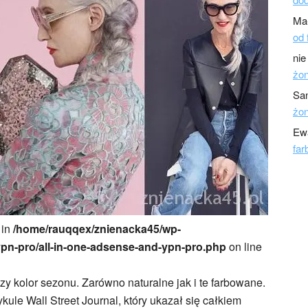
Ma
od 
nie
żo
Sa
żo
Ew
far
 in
/home/rauqqex/znienacka45/wp-
ypn-pro/all-in-one-adsense-and-ypn-pro.php
on line
zy kolor sezonu. Zarówno naturalne jak i te farbowane.
kule Wall Street Journal, który ukazał się całkiem