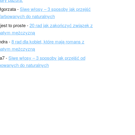
łgorzata
-
Siwe włosy – 3 sposoby jak przejść
farbowanych do naturalnych
 jest to proste
-
20 rad jak zakończyć związek z
natym mężczyzną
ndra
-
8 rad dla kobiet, które mają romans z
natym mężczyzną
a7
-
Siwe włosy – 3 sposoby jak przejść od
bowanych do naturalnych