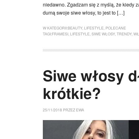
niedawno. Zgadzam się z myślą, że kiedy z
dumą swoje siwe włosy, to jest to […]
W KATEGORII:
BEAUTY
,
LIFESTYLE
,
POLECANE
TAGI:
FRAMESI
,
LIFESTYLE
,
SIWE WŁOSY
,
TRENDY
,
WŁ
Siwe włosy d
krótkie?
25/11/2018
PRZEZ
EWA