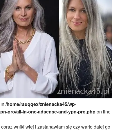
 in
/home/rauqqex/znienacka45/wp-
ypn-pro/all-in-one-adsense-and-ypn-pro.php
on line
coraz wnikliwiej i zastanawiam się czy warto dalej go