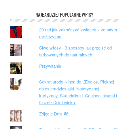
NAJBARDZIEJ POPULARNE WPISY
20 rad jak zakończyć związek z żonatym
mężczyzną
Siwe włosy - 3 sposoby jak przejść od
farbowanych do naturalnych
Przywitanie
Sekret urody Ninon de L’Enclos. Pięknej
do osiemdziesiątki. Notorycznej
kurtyzany. Skandalistki. Cenionej pisarki i
filozofki XVII wieku.
Zdjęcie Dnia #6