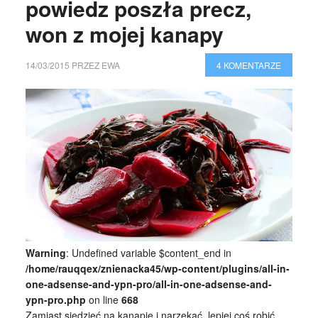
powiedz poszła precz,
won z mojej kanapy
14/03/2015
PRZEZ
EWA
4 KOMENTARZE
Warning
: Undefined variable $content_end in
/home/rauqqex/znienacka45/wp-content/plugins/all-in-
one-adsense-and-ypn-pro/all-in-one-adsense-and-
ypn-pro.php
on line
668
Zamiast siedzieć na kanapie i narzekać, lepiej coś robić.