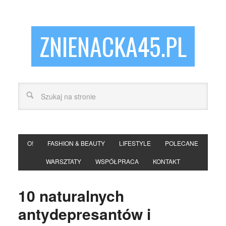
ZNIENACKA45.PL
O!
FASHION & BEAUTY
LIFESTYLE
POLECANE
WARSZTATY
WSPÓŁPRACA
KONTAKT
10 naturalnych
antydepresantów i