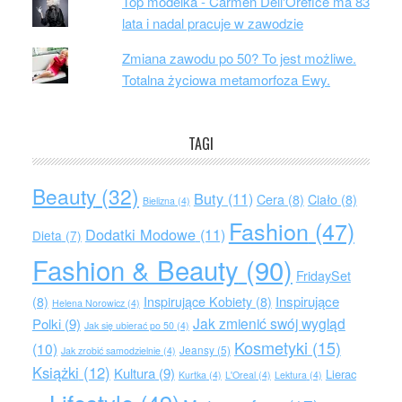
Top modelka - Carmen Dell'Orefice ma 83
lata i nadal pracuje w zawodzie
Zmiana zawodu po 50? To jest możliwe.
Totalna życiowa metamorfoza Ewy.
TAGI
Beauty
(32)
Buty
(11)
Cera
(8)
Ciało
(8)
Bielizna
(4)
Fashion
(47)
Dodatki Modowe
(11)
Dieta
(7)
Fashion & Beauty
(90)
FridaySet
Inspirujące
(8)
Inspirujące Kobiety
(8)
Helena Norowicz
(4)
Jak zmienić swój wygląd
Polki
(9)
Jak się ubierać po 50
(4)
Kosmetyki
(15)
(10)
Jeansy
(5)
Jak zrobić samodzielnie
(4)
Książki
(12)
Kultura
(9)
Lierac
Kurtka
(4)
L'Oreal
(4)
Lektura
(4)