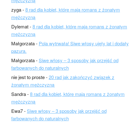
mężczyzną
zyga
-
8 rad dla kobiet, które mają romans z żonatym
mężczyzną
Dylemat
-
8 rad dla kobiet, które mają romans z żonatym
mężczyzną
Małgorzata
-
Pola wytrwała! Siwe włosy ujęły lat i dodały
pazura.
Małgorzata
-
Siwe włosy – 3 sposoby jak przejść od
farbowanych do naturalnych
nie jest to proste
-
20 rad jak zakończyć związek z
żonatym mężczyzną
Sandra
-
8 rad dla kobiet, które mają romans z żonatym
mężczyzną
Ewa7
-
Siwe włosy – 3 sposoby jak przejść od
farbowanych do naturalnych