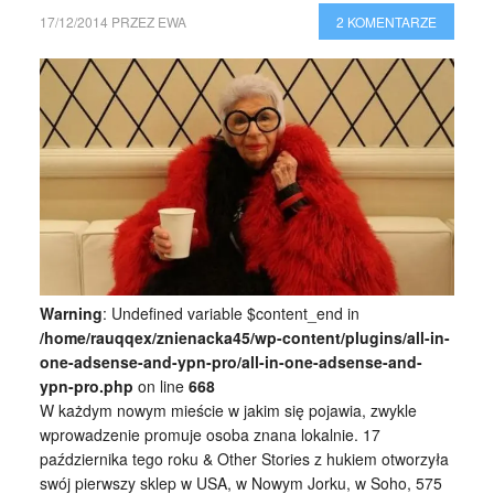
17/12/2014
PRZEZ
EWA
2 KOMENTARZE
Warning
: Undefined variable $content_end in
/home/rauqqex/znienacka45/wp-content/plugins/all-in-
one-adsense-and-ypn-pro/all-in-one-adsense-and-
ypn-pro.php
on line
668
W każdym nowym mieście w jakim się pojawia, zwykle
wprowadzenie promuje osoba znana lokalnie. 17
października tego roku & Other Stories z hukiem otworzyła
swój pierwszy sklep w USA, w Nowym Jorku, w Soho, 575