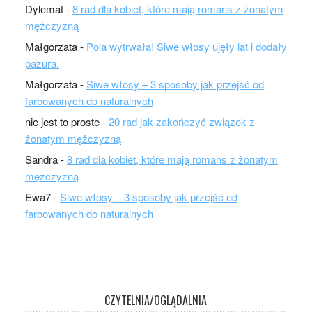
Dylemat
-
8 rad dla kobiet, które mają romans z żonatym
mężczyzną
Małgorzata
-
Pola wytrwała! Siwe włosy ujęły lat i dodały
pazura.
Małgorzata
-
Siwe włosy – 3 sposoby jak przejść od
farbowanych do naturalnych
nie jest to proste
-
20 rad jak zakończyć związek z
żonatym mężczyzną
Sandra
-
8 rad dla kobiet, które mają romans z żonatym
mężczyzną
Ewa7
-
Siwe włosy – 3 sposoby jak przejść od
farbowanych do naturalnych
CZYTELNIA/OGLĄDALNIA