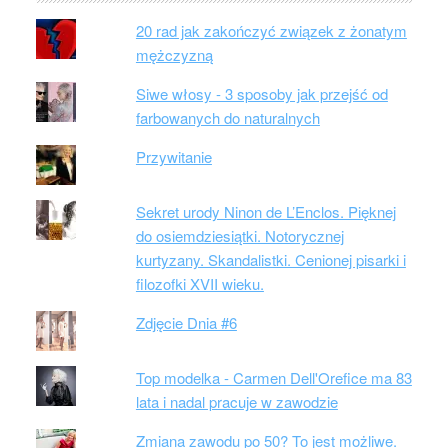
20 rad jak zakończyć związek z żonatym
mężczyzną
Siwe włosy - 3 sposoby jak przejść od
farbowanych do naturalnych
Przywitanie
Sekret urody Ninon de L’Enclos. Pięknej
do osiemdziesiątki. Notorycznej
kurtyzany. Skandalistki. Cenionej pisarki i
filozofki XVII wieku.
Zdjęcie Dnia #6
Top modelka - Carmen Dell'Orefice ma 83
lata i nadal pracuje w zawodzie
Zmiana zawodu po 50? To jest możliwe.