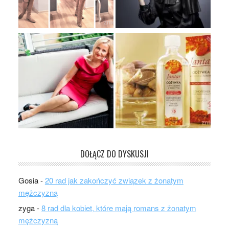
DOŁĄCZ DO DYSKUSJI
Gosia
-
20 rad jak zakończyć związek z żonatym
mężczyzną
zyga
-
8 rad dla kobiet, które mają romans z żonatym
mężczyzną