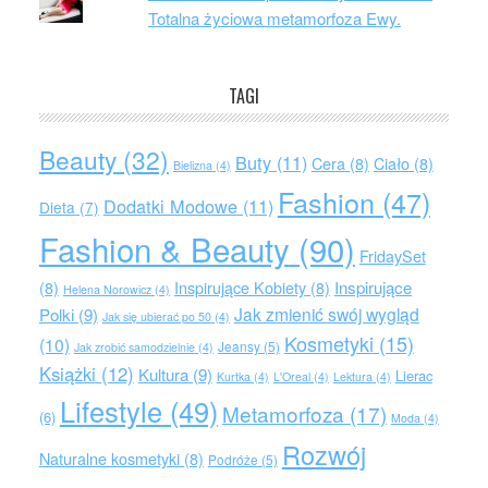
Totalna życiowa metamorfoza Ewy.
TAGI
Beauty
(32)
Buty
(11)
Cera
(8)
Ciało
(8)
Bielizna
(4)
Fashion
(47)
Dodatki Modowe
(11)
Dieta
(7)
Fashion & Beauty
(90)
FridaySet
Inspirujące
(8)
Inspirujące Kobiety
(8)
Helena Norowicz
(4)
Jak zmienić swój wygląd
Polki
(9)
Jak się ubierać po 50
(4)
Kosmetyki
(15)
(10)
Jeansy
(5)
Jak zrobić samodzielnie
(4)
Książki
(12)
Kultura
(9)
Lierac
Kurtka
(4)
L'Oreal
(4)
Lektura
(4)
Lifestyle
(49)
Metamorfoza
(17)
(6)
Moda
(4)
Rozwój
Naturalne kosmetyki
(8)
Podróże
(5)