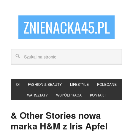
ZNIENACKA45.PL
O!
FASHION & BEAUTY
LIFESTYLE
POLECANE
WARSZTATY
WSPÓŁPRACA
KONTAKT
& Other Stories nowa
marka H&M z Iris Apfel